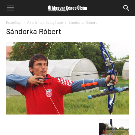
Kezdőlap
Az olimpia kapujában
Sándorka Róbert
Sándorka Róbert