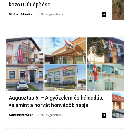
közötti út építése
Molnár Mónika
-
2026, augusztus 7.
0
Augusztus 5. – A győzelem és hálaadás,
valamint a horvát honvédők napja
Adminisztrátor
-
2026, augusztus 7.
0