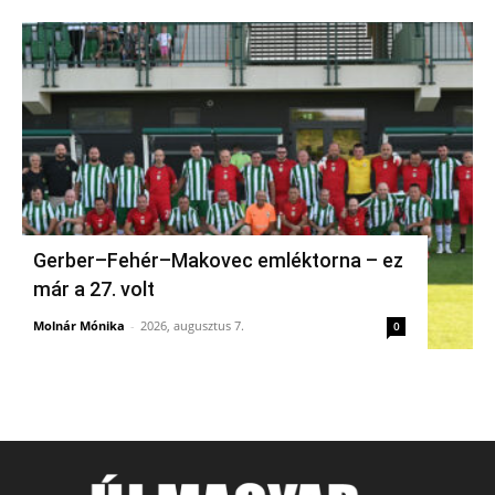
Gerber–Fehér–Makovec emléktorna – ez
már a 27. volt
Molnár Mónika
-
2026, augusztus 7.
0