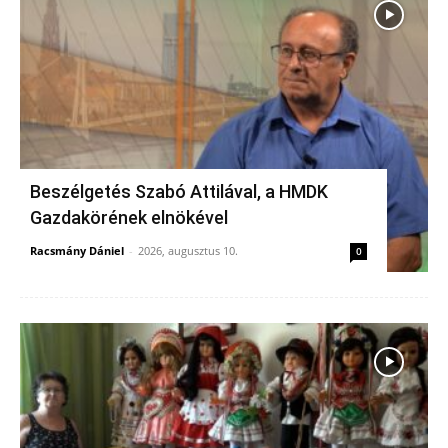
Beszélgetés Szabó Attilával, a HMDK
Gazdakörének elnökével
Racsmány Dániel
-
2026, augusztus 10.
0