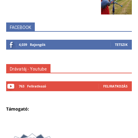
FACEBOOK
4,039
Rajongók
TETSZIK
Drávatáj - Youtube
763
Feliratkozó
FELIRATKOZÁS
Támogató: