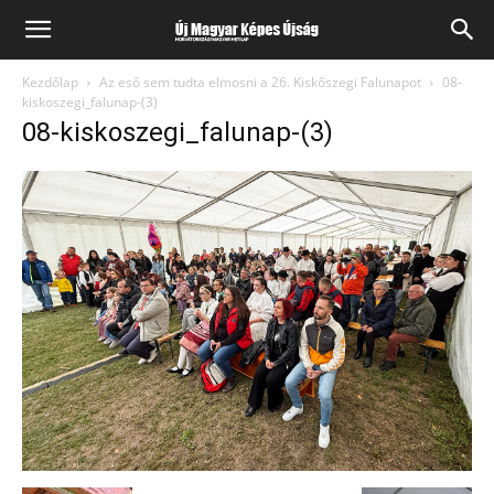
Kezdőlap
Az eső sem tudta elmosni a 26. Kiskőszegi Falunapot
08-
kiskoszegi_falunap-(3)
08-kiskoszegi_falunap-(3)