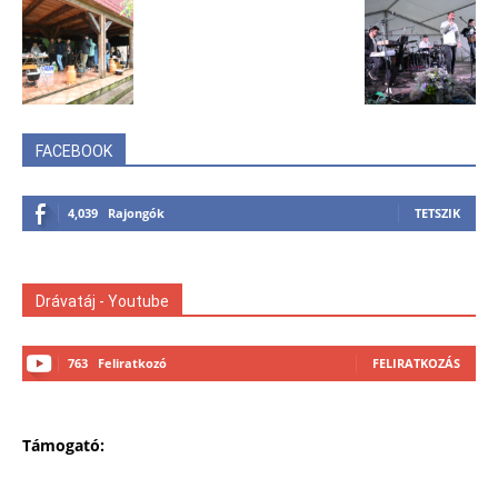
FACEBOOK
4,039
Rajongók
TETSZIK
Drávatáj - Youtube
763
Feliratkozó
FELIRATKOZÁS
Támogató: