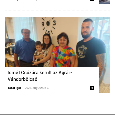
Ismét Csúzára került az Agrár-
Vándorbölcső
Tatai Igor
-
2026, augusztus 7.
0