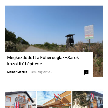
Megkezdődött a Főherceglak–Sárok
közötti út építése
Molnár Mónika
-
2026, augusztus 7.
0