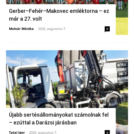
Gerber–Fehér–Makovec emléktorna – ez
már a 27. volt
Molnár Mónika
-
2026, augusztus 7.
0
Újabb sertésállományokat számolnak fel
– ezúttal a Darázsi járásban
Tatai Igor
-
2026, augusztus 7.
0