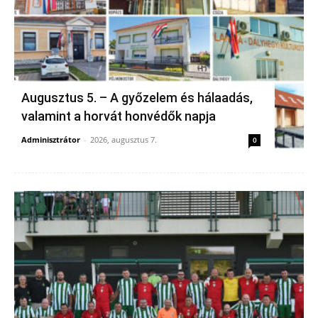
Augusztus 5. – A győzelem és hálaadás,
valamint a horvát honvédők napja
Adminisztrátor
-
2026, augusztus 7.
0