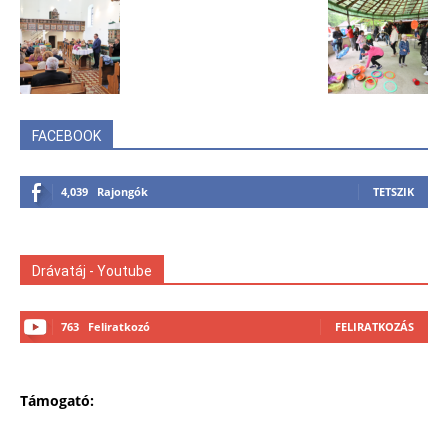
FACEBOOK
4,039
Rajongók
TETSZIK
Drávatáj - Youtube
763
Feliratkozó
FELIRATKOZÁS
Támogató: