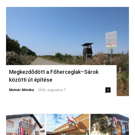
Megkezdődött a Főherceglak–Sárok
közötti út építése
Molnár Mónika
-
2026, augusztus 7.
0