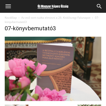
Kezdőlap
Az eső sem tudta elmosni a 26. Kiskőszegi Falunapot
07-
könyvbemutató3
07-könyvbemutató3