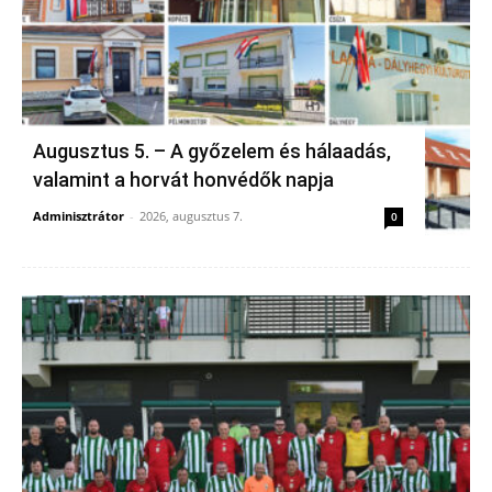
Augusztus 5. – A győzelem és hálaadás,
valamint a horvát honvédők napja
Adminisztrátor
-
2026, augusztus 7.
0