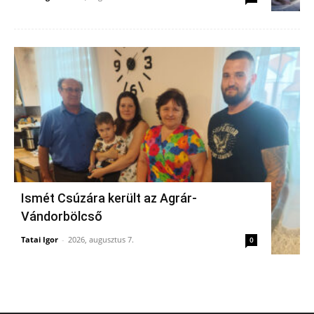
Ismét Csúzára került az Agrár-
Vándorbölcső
Tatai Igor
-
2026, augusztus 7.
0