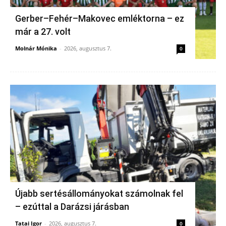
Gerber–Fehér–Makovec emléktorna – ez
már a 27. volt
Molnár Mónika
-
2026, augusztus 7.
0
Újabb sertésállományokat számolnak fel
– ezúttal a Darázsi járásban
Tatai Igor
-
2026, augusztus 7.
0