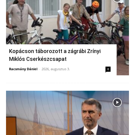
Kopácson táborozott a zágrábi Zrínyi
Miklós Cserkészcsapat
Racsmány Dániel
-
2026, augusztus 3.
0