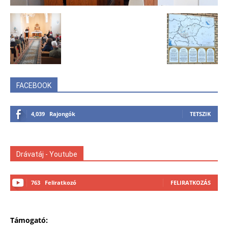
FACEBOOK
4,039
Rajongók
TETSZIK
Drávatáj - Youtube
763
Feliratkozó
FELIRATKOZÁS
Támogató: