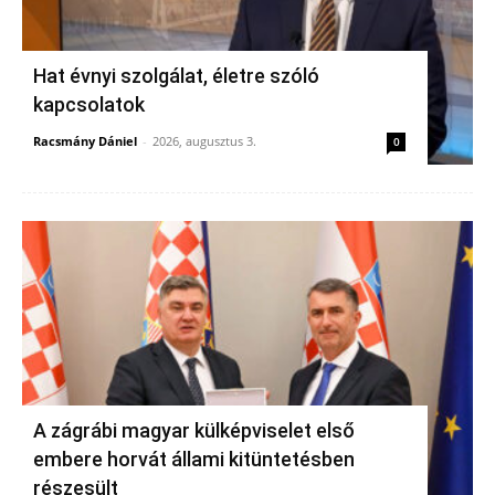
Hat évnyi szolgálat, életre szóló
kapcsolatok
Racsmány Dániel
-
2026, augusztus 3.
0
A zágrábi magyar külképviselet első
embere horvát állami kitüntetésben
részesült