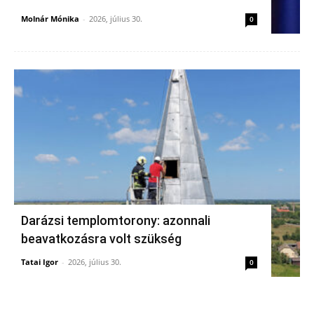
Molnár Mónika
-
2026, július 30.
0
Darázsi templomtorony: azonnali
beavatkozásra volt szükség
Tatai Igor
-
2026, július 30.
0