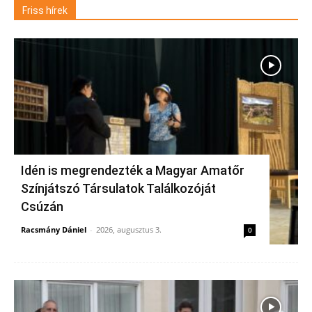
Friss hírek
Idén is megrendezték a Magyar Amatőr
Színjátszó Társulatok Találkozóját
Csúzán
Racsmány Dániel
-
2026, augusztus 3.
0