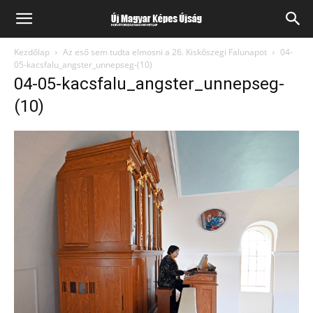
Kezdőlap
Az eső sem tudta elmosni a 26. Kiskőszegi Falunapot
04-
05-kacsfalu_angster_unnepseg-(10)
04-05-kacsfalu_angster_unnepseg-
(10)