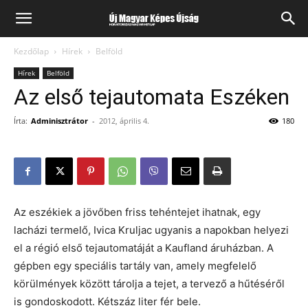
Kezdőlap
Hírek
Belföld
Hírek
Belföld
Az első tejautomata Eszéken
Írta:
Adminisztrátor
-
2012, április 4.
180
Az eszékiek a jövőben friss tehéntejet ihatnak, egy
lacházi termelő, Ivica Kruljac ugyanis a napokban helyezi
el a régió első tejautomatáját a Kaufland áruházban. A
gépben egy speciális tartály van, amely megfelelő
körülmények között tárolja a tejet, a tervező a hűtéséről
is gondoskodott. Kétszáz liter fér bele.