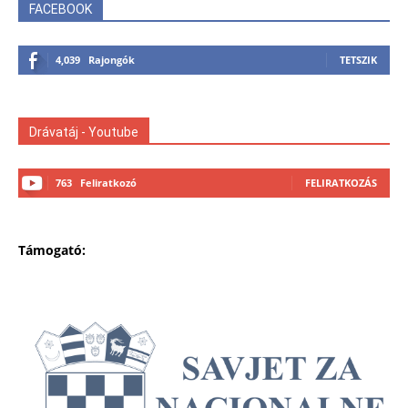
FACEBOOK
4,039
Rajongók
TETSZIK
Drávatáj - Youtube
763
Feliratkozó
FELIRATKOZÁS
Támogató: