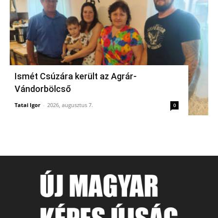
Ismét Csúzára került az Agrár-
Vándorbölcső
Tatai Igor
-
2026, augusztus 7.
0