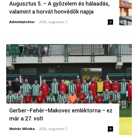
Augusztus 5. – A győzelem és hálaadás,
valamint a horvát honvédők napja
Adminisztrátor
-
2026, augusztus 7.
0
Gerber–Fehér–Makovec emléktorna – ez
már a 27. volt
Molnár Mónika
-
2026, augusztus 7.
0