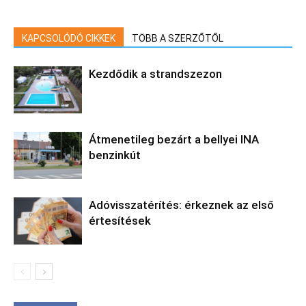
KAPCSOLÓDÓ CIKKEK
TÖBB A SZERZŐTŐL
Kezdődik a strandszezon
Átmenetileg bezárt a bellyei INA
benzinkút
Adóvisszatérítés: érkeznek az első
értesítések