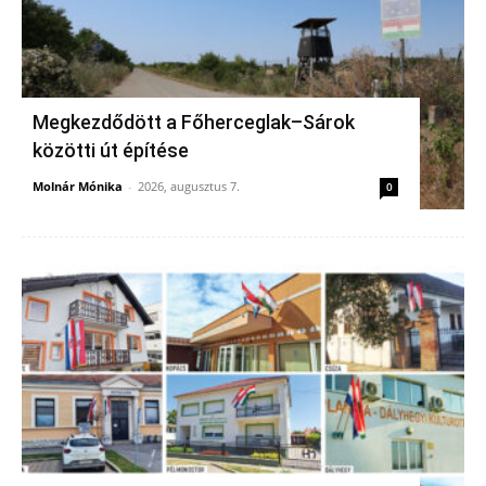
Megkezdődött a Főherceglak–Sárok
közötti út építése
Molnár Mónika
-
2026, augusztus 7.
0