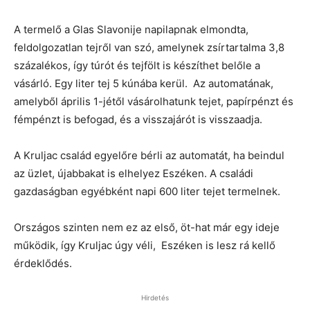
A termelő a Glas Slavonije napilapnak elmondta,
feldolgozatlan tejről van szó, amelynek zsírtartalma 3,8
százalékos, így túrót és tejfölt is készíthet belőle a
vásárló. Egy liter tej 5 kúnába kerül. Az automatának,
amelyből április 1-jétől vásárolhatunk tejet, papírpénzt és
fémpénzt is befogad, és a visszajárót is visszaadja.
A Kruljac család egyelőre bérli az automatát, ha beindul
az üzlet, újabbakat is elhelyez Eszéken. A családi
gazdaságban egyébként napi 600 liter tejet termelnek.
Országos szinten nem ez az első, öt-hat már egy ideje
működik, így Kruljac úgy véli, Eszéken is lesz rá kellő
érdeklődés.
Hirdetés