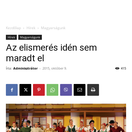
Kezdőlap
Hírek
Magyarságunk
Hírek
Magyarságunk
Az elismerés idén sem
maradt el
Írta:
Adminisztrátor
-
2015, október 9.
415