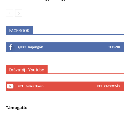
FACEBOOK
4,039
Rajongók
TETSZIK
Drávatáj - Youtube
763
Feliratkozó
FELIRATKOZÁS
Támogató: