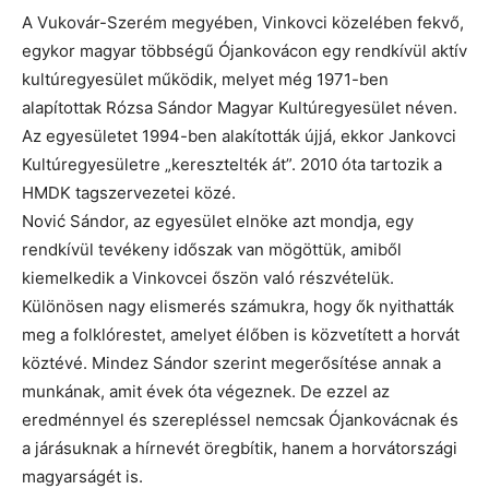
A Vukovár-Szerém megyében, Vinkovci közelében fekvő,
egykor magyar többségű Ójankovácon egy rendkívül aktív
kultúregyesület működik, melyet még 1971-ben
alapítottak Rózsa Sándor Magyar Kultúregyesület néven.
Az egyesületet 1994-ben alakították újjá, ekkor Jankovci
Kultúregyesületre „keresztelték át”. 2010 óta tartozik a
HMDK tagszervezetei közé.
Nović Sándor, az egyesület elnöke azt mondja, egy
rendkívül tevékeny időszak van mögöttük, amiből
kiemelkedik a Vinkovcei őszön való részvételük.
Különösen nagy elismerés számukra, hogy ők nyithatták
meg a folklórestet, amelyet élőben is közvetített a horvát
köztévé. Mindez Sándor szerint megerősítése annak a
munkának, amit évek óta végeznek. De ezzel az
eredménnyel és szerepléssel nemcsak Ójankovácnak és
a járásuknak a hírnevét öregbítik, hanem a horvátországi
magyarságét is.