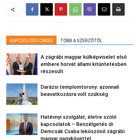
KAPCSOLÓDÓ CIKKEK
TÖBB A SZERZŐTŐL
A zágrábi magyar külképviselet első
embere horvát állami kitüntetésben
részesült
Darázsi templomtorony: azonnali
beavatkozásra volt szükség
Hatévnyi szolgálat, életre szóló
kapcsolatok – Beszélgetés dr.
Demcsák Csaba leköszönő zágrábi
magyar nagykövettel