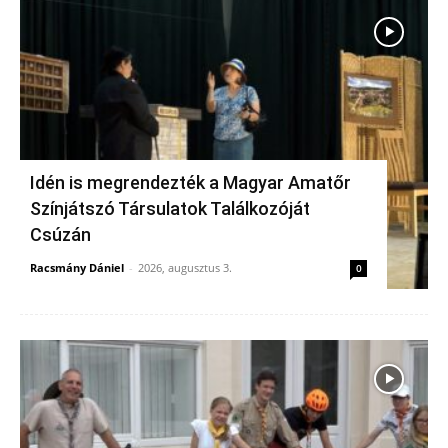
Idén is megrendezték a Magyar Amatőr
Színjátszó Társulatok Találkozóját
Csúzán
Racsmány Dániel
-
2026, augusztus 3.
0