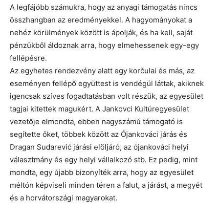
A legfájóbb számukra, hogy az anyagi támogatás nincs
összhangban az eredményekkel. A hagyományokat a
nehéz körülmények között is ápolják, és ha kell, saját
pénzükből áldoznak arra, hogy elmehessenek egy-egy
fellépésre.
Az egyhetes rendezvény alatt egy korčulai és más, az
eseményen fellépő együttest is vendégül láttak, akiknek
igencsak szíves fogadtatásban volt részük, az egyesület
tagjai kitettek magukért. A Jankovci Kultúregyesület
vezetője elmondta, ebben nagyszámú támogató is
segítette őket, többek között az Ójankováci járás és
Dragan Sudarević járási elöljáró, az ójankováci helyi
választmány és egy helyi vállalkozó stb. Ez pedig, mint
mondta, egy újabb bizonyíték arra, hogy az egyesület
méltón képviseli minden téren a falut, a járást, a megyét
és a horvátországi magyarokat.