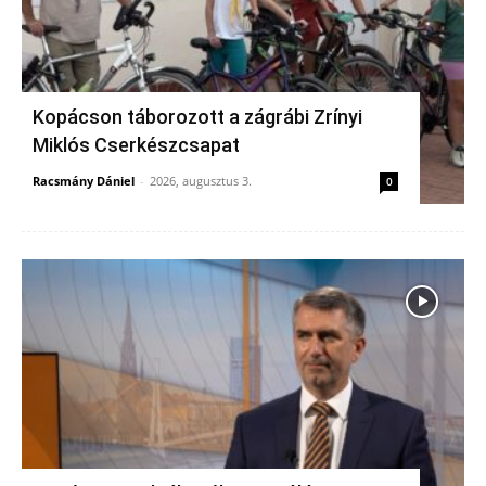
Kopácson táborozott a zágrábi Zrínyi
Miklós Cserkészcsapat
Racsmány Dániel
-
2026, augusztus 3.
0