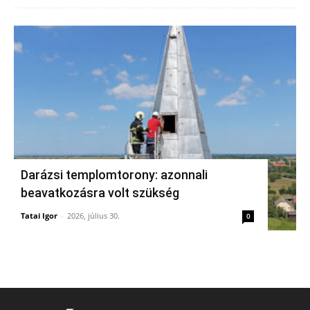
Darázsi templomtorony: azonnali
beavatkozásra volt szükség
Tatai Igor
-
2026, július 30.
0