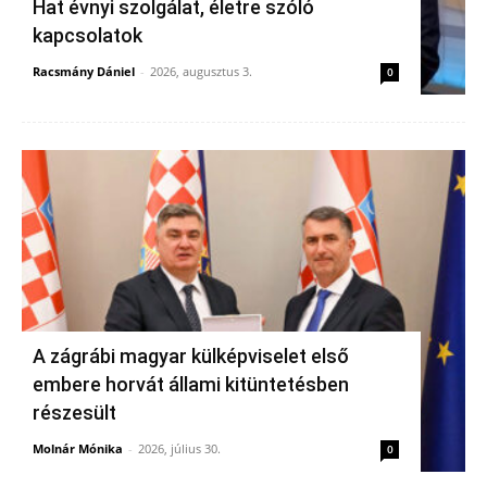
Hat évnyi szolgálat, életre szóló
kapcsolatok
Racsmány Dániel
-
2026, augusztus 3.
0
A zágrábi magyar külképviselet első
embere horvát állami kitüntetésben
részesült
Molnár Mónika
-
2026, július 30.
0