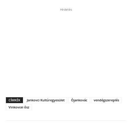
Hirdetés
CÍMKÉK
Jankovci Kultúregyesület
Ójankovác
vendégszereplés
Vinkovcei ősz