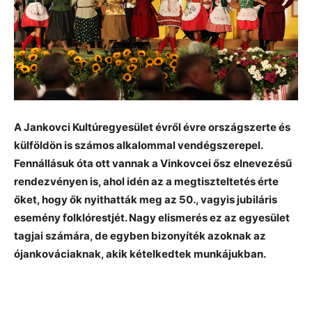
A Jankovci Kultúregyesület évről évre országszerte és
külföldön is számos alkalommal vendégszerepel.
Fennállásuk óta ott vannak a Vinkovcei ősz elnevezésű
rendezvényen is, ahol idén az a megtiszteltetés érte
őket, hogy ők nyithatták meg az 50., vagyis jubiláris
esemény folklórestjét. Nagy elismerés ez az egyesület
tagjai számára, de egyben bizonyíték azoknak az
ójankováciaknak, akik kételkedtek munkájukban.