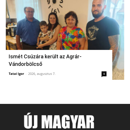
Ismét Csúzára került az Agrár-
Vándorbölcső
Tatai Igor
-
2026, augusztus 7.
0