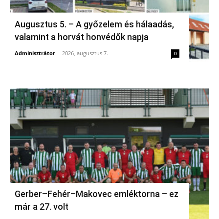
Augusztus 5. – A győzelem és hálaadás,
valamint a horvát honvédők napja
Adminisztrátor
-
2026, augusztus 7.
0
Gerber–Fehér–Makovec emléktorna – ez
már a 27. volt