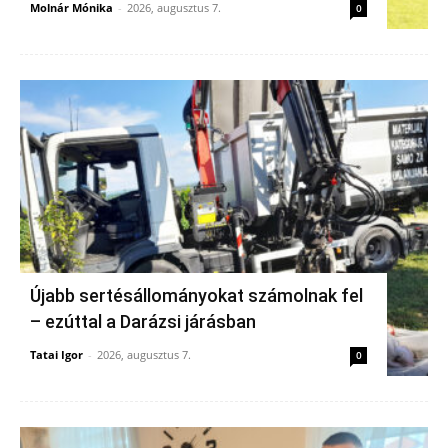
Molnár Mónika
-
2026, augusztus 7.
0
Újabb sertésállományokat számolnak fel
– ezúttal a Darázsi járásban
Tatai Igor
-
2026, augusztus 7.
0