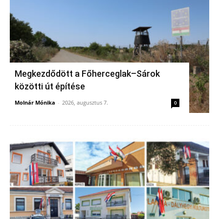
Megkezdődött a Főherceglak–Sárok
közötti út építése
Molnár Mónika
-
2026, augusztus 7.
0