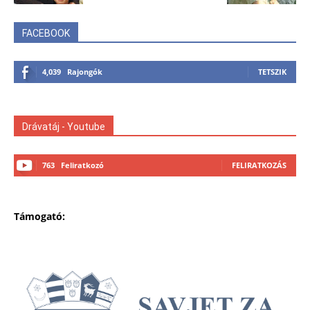
FACEBOOK
4,039
Rajongók
TETSZIK
Drávatáj - Youtube
763
Feliratkozó
FELIRATKOZÁS
Támogató: