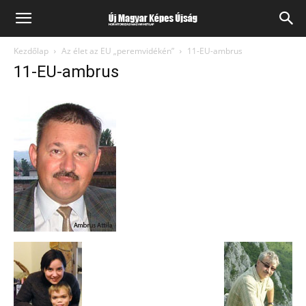
Kezdőlap
Az élet az EU „peremvidékén”
11-EU-ambrus
11-EU-ambrus