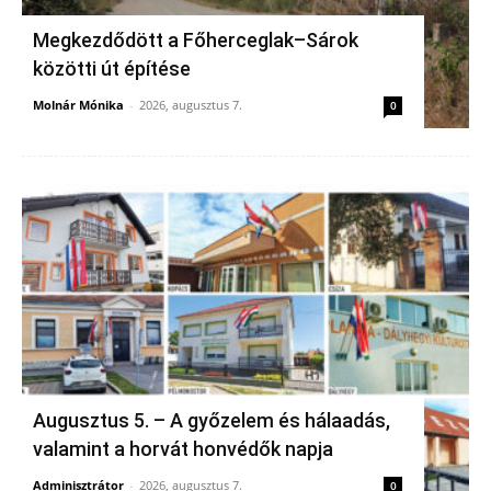
Megkezdődött a Főherceglak–Sárok
közötti út építése
Molnár Mónika
-
2026, augusztus 7.
0
Augusztus 5. – A győzelem és hálaadás,
valamint a horvát honvédők napja
Adminisztrátor
-
2026, augusztus 7.
0