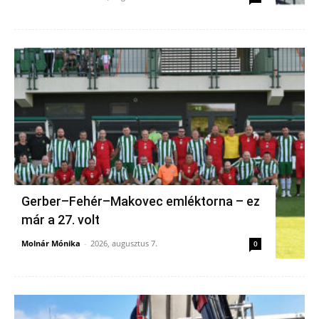
Gerber–Fehér–Makovec emléktorna – ez
már a 27. volt
Molnár Mónika
-
2026, augusztus 7.
0