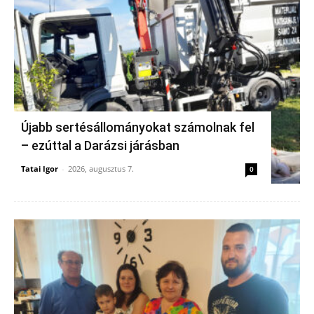
Újabb sertésállományokat számolnak fel
– ezúttal a Darázsi járásban
Tatai Igor
-
2026, augusztus 7.
0