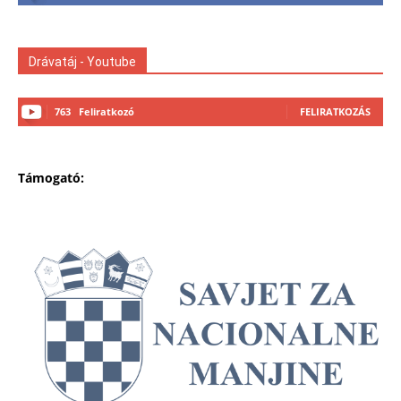
Drávatáj - Youtube
763
Feliratkozó
FELIRATKOZÁS
Támogató: