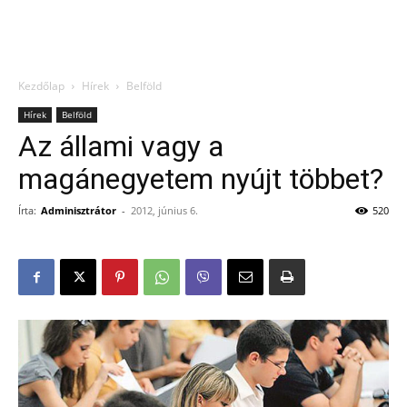
Kezdőlap
Hírek
Belföld
Hírek
Belföld
Az állami vagy a
magánegyetem nyújt többet?
Írta:
Adminisztrátor
-
2012, június 6.
520