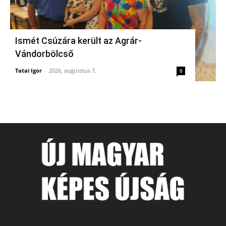
Ismét Csúzára került az Agrár-
Vándorbölcső
Tatai Igor
-
2026, augusztus 7.
0