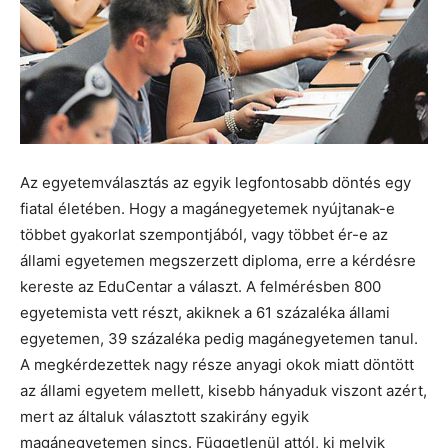
Az egyetemválasztás az egyik legfontosabb döntés egy
fiatal életében. Hogy a magánegyetemek nyújtanak-e
többet gyakorlat szempontjából, vagy többet ér-e az
állami egyetemen megszerzett diploma, erre a kérdésre
kereste az EduCentar a választ. A felmérésben 800
egyetemista vett részt, akiknek a 61 százaléka állami
egyetemen, 39 százaléka pedig magánegyetemen tanul.
A megkérdezettek nagy része anyagi okok miatt döntött
az állami egyetem mellett, kisebb hányaduk viszont azért,
mert az általuk választott szakirány egyik
magánegyetemen sincs. Függetlenül attól, ki melyik