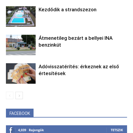
Kezdődik a strandszezon
Átmenetileg bezárt a bellyei INA
benzinkút
Adóvisszatérítés: érkeznek az első
értesítések
FACEBOOK
4,039
Rajongók
TETSZIK