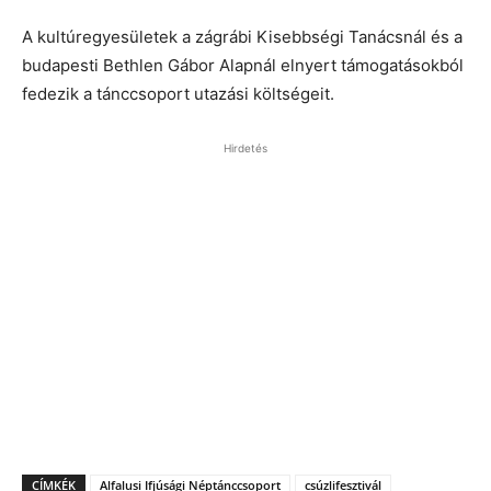
A kultúregyesületek a zágrábi Kisebbségi Tanácsnál és a
budapesti Bethlen Gábor Alapnál elnyert támogatásokból
fedezik a tánccsoport utazási költségeit.
Hirdetés
CÍMKÉK
Alfalusi Ifjúsági Néptánccsoport
csúzlifesztivál