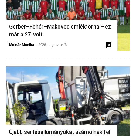
Gerber–Fehér–Makovec emléktorna – ez
már a 27. volt
Molnár Mónika
-
2026, augusztus 7.
0
Újabb sertésállományokat számolnak fel