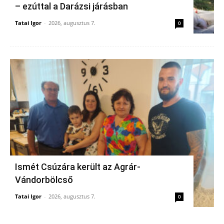
– ezúttal a Darázsi járásban
Tatai Igor
-
2026, augusztus 7.
0
Ismét Csúzára került az Agrár-
Vándorbölcső
Tatai Igor
-
2026, augusztus 7.
0