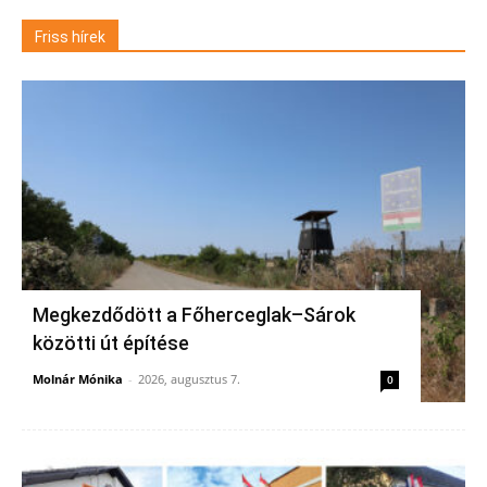
Friss hírek
Megkezdődött a Főherceglak–Sárok
közötti út építése
Molnár Mónika
-
2026, augusztus 7.
0