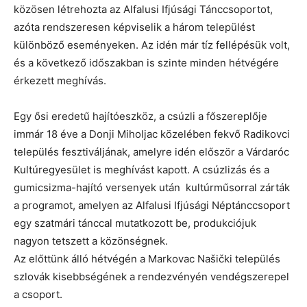
közösen létrehozta az Alfalusi Ifjúsági Tánccsoportot,
azóta rendszeresen képviselik a három települést
különböző eseményeken. Az idén már tíz fellépésük volt,
és a következő időszakban is szinte minden hétvégére
érkezett meghívás.
Egy ősi eredetű hajítóeszköz, a csúzli a főszereplője
immár 18 éve a Donji Miholjac közelében fekvő Radikovci
település fesztiváljának, amelyre idén először a Várdaróc
Kultúregyesület is meghívást kapott. A csúzlizás és a
gumicsizma-hajító versenyek után kultúrműsorral zárták
a programot, amelyen az Alfalusi Ifjúsági Néptánccsoport
egy szatmári tánccal mutatkozott be, produkciójuk
nagyon tetszett a közönségnek.
Az előttünk álló hétvégén a Markovac Našički település
szlovák kisebbségének a rendezvényén vendégszerepel
a csoport.