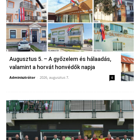
Augusztus 5. – A győzelem és hálaadás,
valamint a horvát honvédők napja
Adminisztrátor
-
2026, augusztus 7.
0