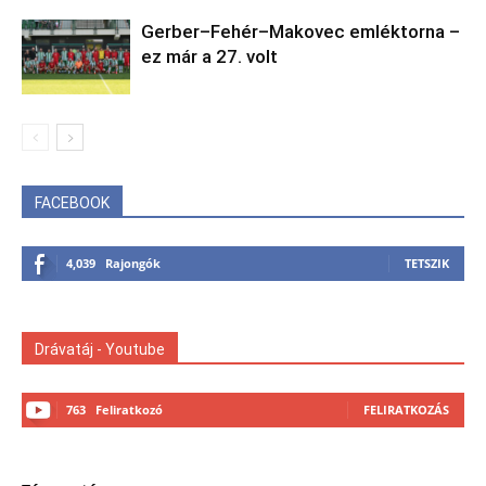
Gerber–Fehér–Makovec emléktorna –
ez már a 27. volt
FACEBOOK
4,039
Rajongók
TETSZIK
Drávatáj - Youtube
763
Feliratkozó
FELIRATKOZÁS