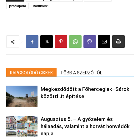
praćkijada
Radikovci
KAPCSOLÓDÓ CIKKEK
TÖBB A SZERZŐTŐL
Megkezdődött a Főherceglak–Sárok
közötti út építése
Augusztus 5. – A győzelem és
hálaadás, valamint a horvát honvédők
napja