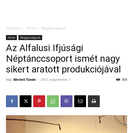
Kezdőlap
Hírek
Magyarságunk
Hírek
Magyarságunk
Az Alfalusi Ifjúsági
Néptánccsoport ismét nagy
sikert aratott produkciójával
Írta:
Micheli Tünde
-
2017, szeptember 7.
359