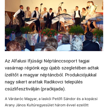
Az Alfalusi Ifjúsági Néptánccsoport tagjai
vasárnap régiónk egy újabb szegletében adtak
ízelítőt a magyar néptáncból. Produkciójukkal
nagy sikert arattak Radikovci település
csúzlifesztiválján (praćkijada).
A Várdaróc Magyar, a laskói Petőfi Sándor és a kopácsi
Arany János Kultúregyesület három évvel ezelőtt