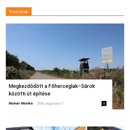
Friss hírek
Megkezdődött a Főherceglak–Sárok
közötti út építése
Molnár Mónika
-
2026, augusztus 7.
0