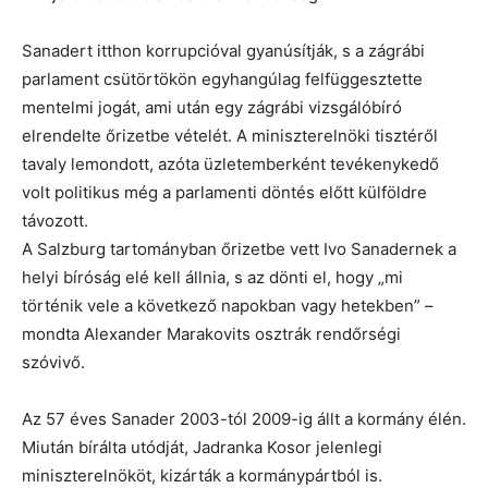
Sanadert itthon korrupcióval gyanúsítják, s a zágrábi
parlament csütörtökön egyhangúlag felfüggesztette
mentelmi jogát, ami után egy zágrábi vizsgálóbíró
elrendelte őrizetbe vételét. A miniszterelnöki tisztéről
tavaly lemondott, azóta üzletemberként tevékenykedő
volt politikus még a parlamenti döntés előtt külföldre
távozott.
A Salzburg tartományban őrizetbe vett Ivo Sanadernek a
helyi bíróság elé kell állnia, s az dönti el, hogy „mi
történik vele a következő napokban vagy hetekben” –
mondta Alexander Marakovits osztrák rendőrségi
szóvivő.
Az 57 éves Sanader 2003-tól 2009-ig állt a kormány élén.
Miután bírálta utódját, Jadranka Kosor jelenlegi
miniszterelnököt, kizárták a kormánypártból is.