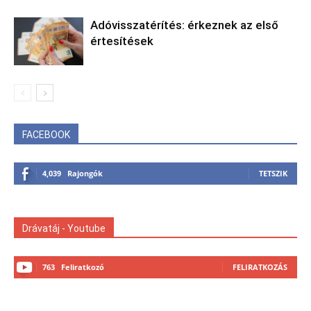
Adóvisszatérítés: érkeznek az első
értesítések
FACEBOOK
4,039
Rajongók
TETSZIK
Drávatáj - Youtube
763
Feliratkozó
FELIRATKOZÁS