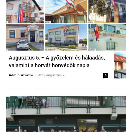
Augusztus 5. – A győzelem és hálaadás,
valamint a horvát honvédők napja
Adminisztrátor
-
2026, augusztus 7.
0