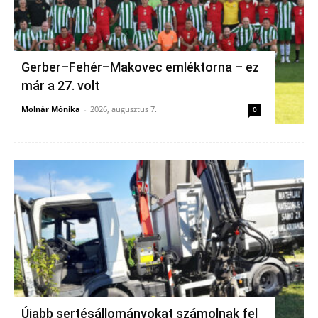
Gerber–Fehér–Makovec emléktorna – ez
már a 27. volt
Molnár Mónika
-
2026, augusztus 7.
0
Újabb sertésállományokat számolnak fel