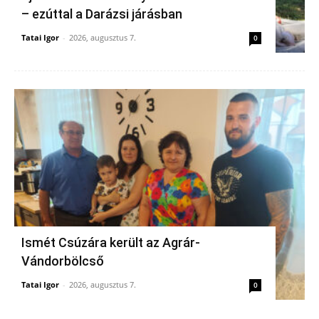
– ezúttal a Darázsi járásban
Tatai Igor
-
2026, augusztus 7.
0
Ismét Csúzára került az Agrár-
Vándorbölcső
Tatai Igor
-
2026, augusztus 7.
0