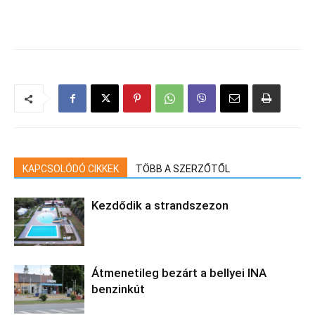
KAPCSOLÓDÓ CIKKEK
TÖBB A SZERZŐTŐL
Kezdődik a strandszezon
Átmenetileg bezárt a bellyei INA
benzinkút