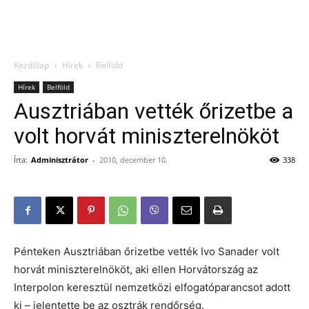
Kezdőlap
Hírek
Belföld
Hírek
Belföld
Ausztriában vették őrizetbe a
volt horvát miniszterelnököt
Írta:
Adminisztrátor
-
2010, december 10.
338
Pénteken Ausztriában őrizetbe vették Ivo Sanader volt
horvát miniszterelnököt, aki ellen Horvátország az
Interpolon keresztül nemzetközi elfogatóparancsot adott
ki – jelentette be az osztrák rendőrség.