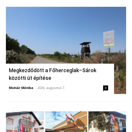
Megkezdődött a Főherceglak–Sárok
közötti út építése
Molnár Mónika
-
2026, augusztus 7.
0