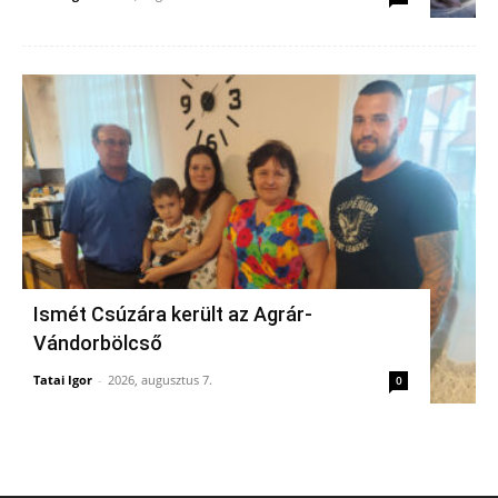
Ismét Csúzára került az Agrár-
Vándorbölcső
Tatai Igor
-
2026, augusztus 7.
0