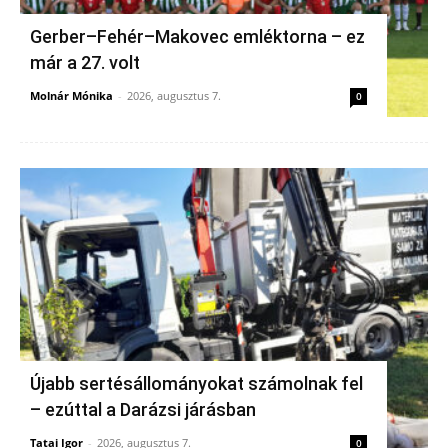
Gerber–Fehér–Makovec emléktorna – ez
már a 27. volt
Molnár Mónika
-
2026, augusztus 7.
0
Újabb sertésállományokat számolnak fel
– ezúttal a Darázsi járásban
Tatai Igor
-
2026, augusztus 7.
0