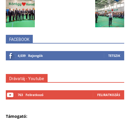
FACEBOOK
4,039
Rajongók
TETSZIK
Drávatáj - Youtube
763
Feliratkozó
FELIRATKOZÁS
Támogató: