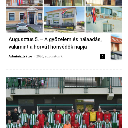
Augusztus 5. – A győzelem és hálaadás,
valamint a horvát honvédők napja
Adminisztrátor
-
2026, augusztus 7.
0