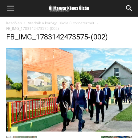
Kezdőlap
Átadták a kórógyi iskola új tornatermét
FB_IMG_1783142473575-(002)
FB_IMG_1783142473575-(002)