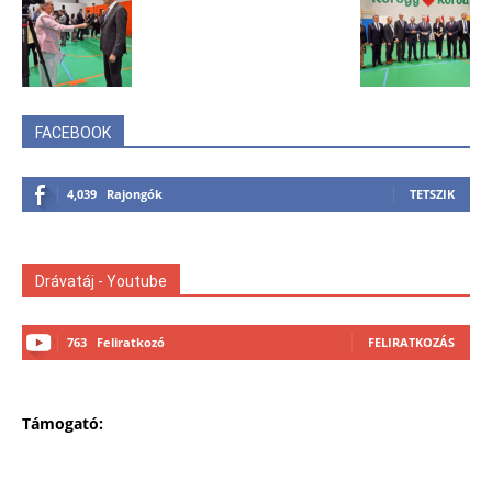
FACEBOOK
4,039
Rajongók
TETSZIK
Drávatáj - Youtube
763
Feliratkozó
FELIRATKOZÁS
Támogató: