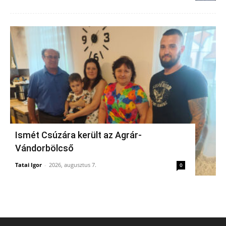
Ismét Csúzára került az Agrár-
Vándorbölcső
Tatai Igor
-
2026, augusztus 7.
0