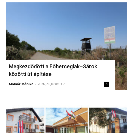
Megkezdődött a Főherceglak–Sárok
közötti út építése
Molnár Mónika
-
2026, augusztus 7.
0