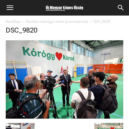
Kezdőlap
Átadták a kórógyi iskola új tornatermét
DSC_9820
DSC_9820