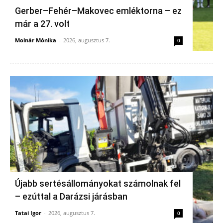
Gerber–Fehér–Makovec emléktorna – ez
már a 27. volt
Molnár Mónika
-
2026, augusztus 7.
0
Újabb sertésállományokat számolnak fel
– ezúttal a Darázsi járásban
Tatai Igor
-
2026, augusztus 7.
0