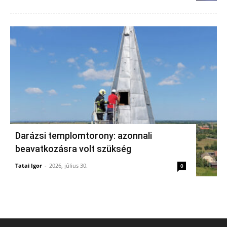
Darázsi templomtorony: azonnali
beavatkozásra volt szükség
Tatai Igor
-
2026, július 30.
0