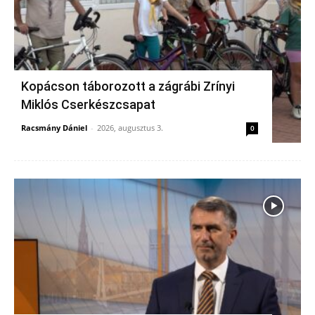
Kopácson táborozott a zágrábi Zrínyi
Miklós Cserkészcsapat
Racsmány Dániel
-
2026, augusztus 3.
0