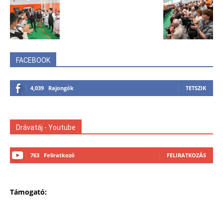
FACEBOOK
4,039
Rajongók
TETSZIK
Drávatáj - Youtube
763
Feliratkozó
FELIRATKOZÁS
Támogató: