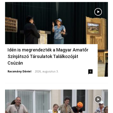
Idén is megrendezték a Magyar Amatőr
Színjátszó Társulatok Találkozóját
Csúzán
Racsmány Dániel
-
2026, augusztus 3.
0