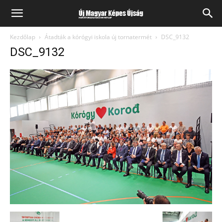
Kezdőlap
Átadták a kórógyi iskola új tornatermét
DSC_9132
DSC_9132