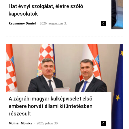
Hat évnyi szolgálat, életre szóló
kapcsolatok
Racsmány Dániel
-
2026, augusztus 3.
0
A zágrábi magyar külképviselet első
embere horvát állami kitüntetésben
részesült
Molnár Mónika
-
2026, július 30.
0