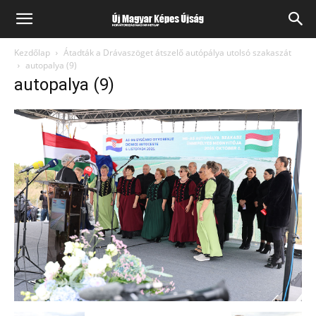
Kezdőlap
Átadták a Drávaszöget átszelő autópálya utolsó szakaszát
autopalya (9)
autopalya (9)