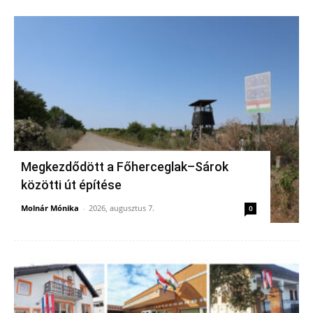
Megkezdődött a Főherceglak–Sárok
közötti út építése
Molnár Mónika
-
2026, augusztus 7.
0