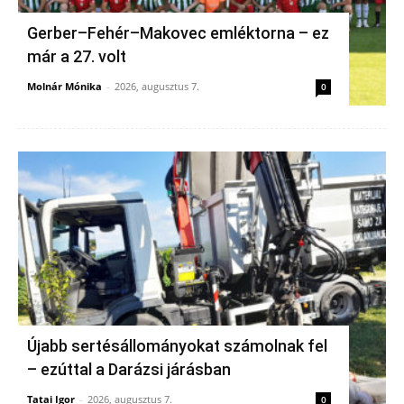
Gerber–Fehér–Makovec emléktorna – ez
már a 27. volt
Molnár Mónika
-
2026, augusztus 7.
0
Újabb sertésállományokat számolnak fel
– ezúttal a Darázsi járásban
Tatai Igor
-
2026, augusztus 7.
0