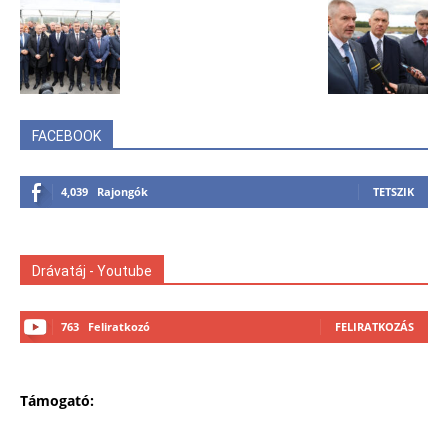
FACEBOOK
4,039
Rajongók
TETSZIK
Drávatáj - Youtube
763
Feliratkozó
FELIRATKOZÁS
Támogató: