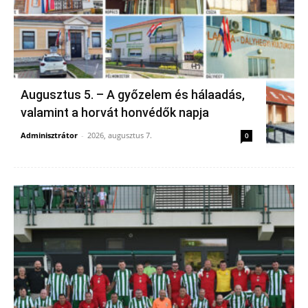
Augusztus 5. – A győzelem és hálaadás,
valamint a horvát honvédők napja
Adminisztrátor
-
2026, augusztus 7.
0