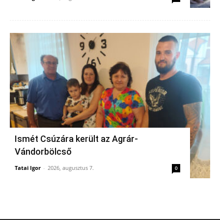
Ismét Csúzára került az Agrár-
Vándorbölcső
Tatai Igor
-
2026, augusztus 7.
0