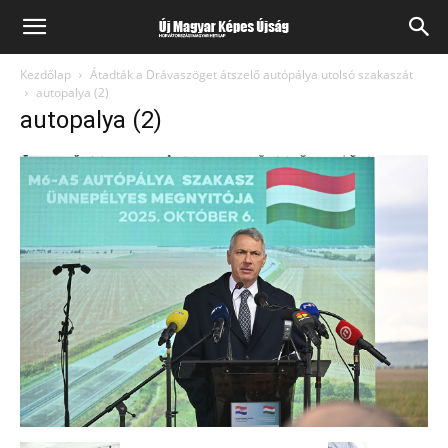
Kezdőlap
Átadták a Drávaszöget átszelő autópálya utolsó szakaszát
autopalya (2)
autopalya (2)