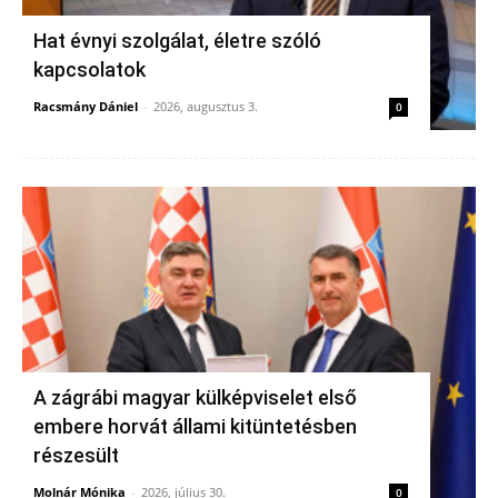
Hat évnyi szolgálat, életre szóló
kapcsolatok
Racsmány Dániel
-
2026, augusztus 3.
0
A zágrábi magyar külképviselet első
embere horvát állami kitüntetésben
részesült
Molnár Mónika
-
2026, július 30.
0