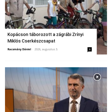
Kopácson táborozott a zágrábi Zrínyi
Miklós Cserkészcsapat
Racsmány Dániel
-
2026, augusztus 3.
0