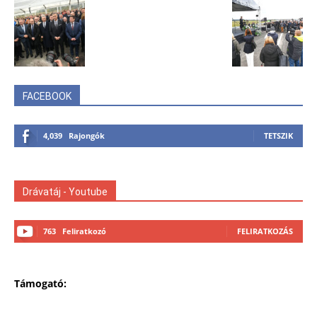
FACEBOOK
4,039
Rajongók
TETSZIK
Drávatáj - Youtube
763
Feliratkozó
FELIRATKOZÁS
Támogató: