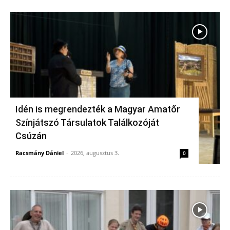
Idén is megrendezték a Magyar Amatőr
Színjátszó Társulatok Találkozóját
Csúzán
Racsmány Dániel
-
2026, augusztus 3.
0