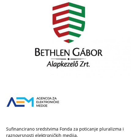
Sufinancirano sredstvima Fonda za poticanje pluralizma i
raznovrsnosti elektroničkih medija.