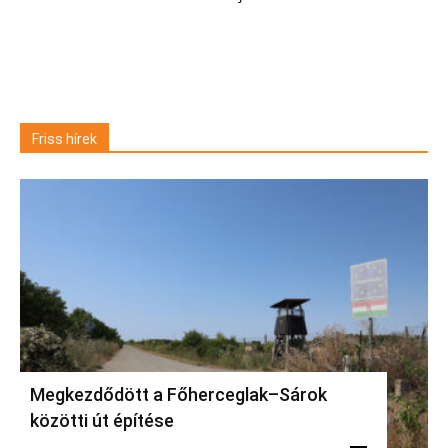
Friss hírek
Megkezdődött a Főherceglak–Sárok
közötti út építése