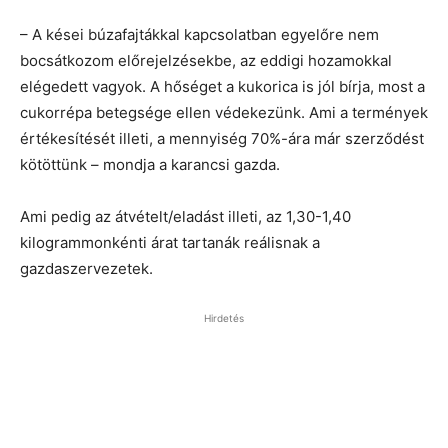
– A kései búzafajtákkal kapcsolatban egyelőre nem
bocsátkozom előrejelzésekbe, az eddigi hozamokkal
elégedett vagyok. A hőséget a kukorica is jól bírja, most a
cukorrépa betegsége ellen védekezünk. Ami a termények
értékesítését illeti, a mennyiség 70%-ára már szerződést
kötöttünk – mondja a karancsi gazda.
Ami pedig az átvételt/eladást illeti, az 1,30-1,40
kilogrammonkénti árat tartanák reálisnak a
gazdaszervezetek.
Hirdetés