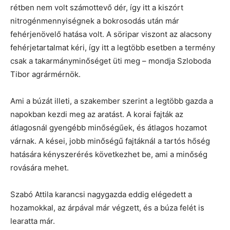
rétben nem volt számottevő dér, így itt a kiszórt
nitrogénmennyiségnek a bokrosodás után már
fehérjenövelő hatása volt. A söripar viszont az alacsony
fehérjetartalmat kéri, így itt a legtöbb esetben a termény
csak a takarmányminőséget üti meg – mondja Szloboda
Tibor agrármérnök.
Ami a búzát illeti, a szakember szerint a legtöbb gazda a
napokban kezdi meg az aratást. A korai fajták az
átlagosnál gyengébb minőségűek, és átlagos hozamot
várnak. A kései, jobb minőségű fajtáknál a tartós hőség
hatására kényszerérés következhet be, ami a minőség
rovására mehet.
Szabó Attila karancsi nagygazda eddig elégedett a
hozamokkal, az árpával már végzett, és a búza felét is
learatta már.