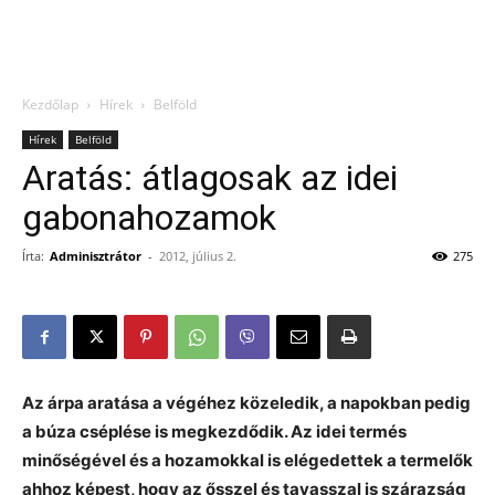
Kezdőlap
Hírek
Belföld
Hírek
Belföld
Aratás: átlagosak az idei
gabonahozamok
Írta:
Adminisztrátor
-
2012, július 2.
275
Az árpa aratása a végéhez közeledik, a napokban pedig
a búza cséplése is megkezdődik. Az idei termés
minőségével és a hozamokkal is elégedettek a termelők
ahhoz képest, hogy az ősszel és tavasszal is szárazság