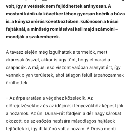
volt, így a vetések nem fejlődhettek arányosan. A
mostani kánikula következtében gyorsan beérik a búza
is, a kényszerérés következtében, különösen a kései
fajtáknál, a minőség romlásával kell majd számolni –
mondják a szakemberek.
A tavasz elején még izgulhattak a termelők, mert
akárcsak ősszel, akkor is úgy tűnt, hogy elmarad a
csapadék. A májusi eső viszont valóban aranyat ért, így
vannak olyan területek, ahol átlagon felüli árpahozamnak
örülhettek.
– Az árpa aratása a végéhez közeledik. Az
előrejelzésekhez és az időjárási tényezőkhöz képest jók
a hozamok. Az ún. Dunai-rét földjein a dér nagy károkat
okozott, de az esőzés hatására másodlagos hajtások
fejlődtek ki, így itt kitűnő volt a hozam. A Dráva menti