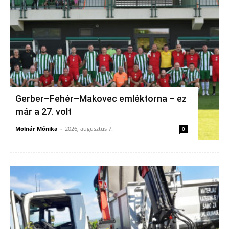
Gerber–Fehér–Makovec emléktorna – ez
már a 27. volt
Molnár Mónika
-
2026, augusztus 7.
0