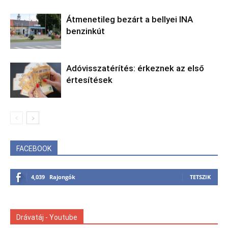
Átmenetileg bezárt a bellyei INA
benzinkút
Adóvisszatérítés: érkeznek az első
értesítések
FACEBOOK
4,039
Rajongók
TETSZIK
Drávatáj - Youtube