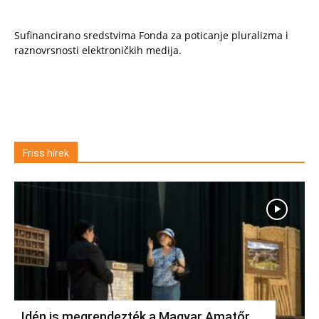
Sufinancirano sredstvima Fonda za poticanje pluralizma i
raznovrsnosti elektroničkih medija.
Friss hírek
Idén is megrendezték a Magyar Amatőr