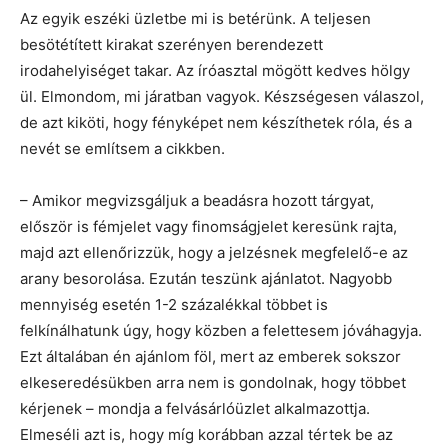
Az egyik eszéki üzletbe mi is betérünk. A teljesen
besötétített kirakat szerényen berendezett
irodahelyiséget takar. Az íróasztal mögött kedves hölgy
ül. Elmondom, mi járatban vagyok. Készségesen válaszol,
de azt kiköti, hogy fényképet nem készíthetek róla, és a
nevét se említsem a cikkben.
– Amikor megvizsgáljuk a beadásra hozott tárgyat,
először is fémjelet vagy finomságjelet keresünk rajta,
majd azt ellenőrizzük, hogy a jelzésnek megfelelő-e az
arany besorolása. Ezután teszünk ajánlatot. Nagyobb
mennyiség esetén 1-2 százalékkal többet is
felkínálhatunk úgy, hogy közben a felettesem jóváhagyja.
Ezt általában én ajánlom föl, mert az emberek sokszor
elkeseredésükben arra nem is gondolnak, hogy többet
kérjenek – mondja a felvásárlóüzlet alkalmazottja.
Elmeséli azt is, hogy míg korábban azzal tértek be az