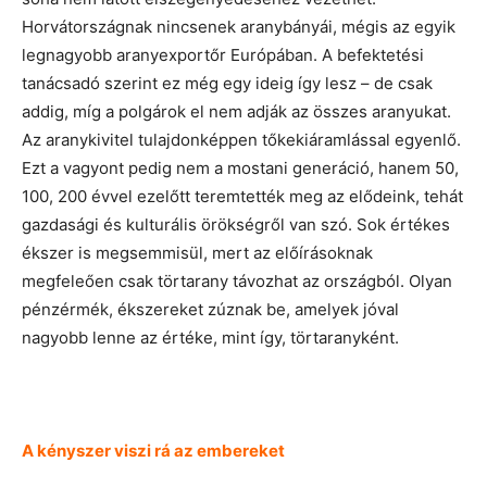
Horvátországnak nincsenek aranybányái, mégis az egyik
legnagyobb aranyexportőr Európában. A befektetési
tanácsadó szerint ez még egy ideig így lesz – de csak
addig, míg a polgárok el nem adják az összes aranyukat.
Az aranykivitel tulajdonképpen tőkekiáramlással egyenlő.
Ezt a vagyont pedig nem a mostani generáció, hanem 50,
100, 200 évvel ezelőtt teremtették meg az elődeink, tehát
gazdasági és kulturális örökségről van szó. Sok értékes
ékszer is megsemmisül, mert az előírásoknak
megfeleően csak törtarany távozhat az országból. Olyan
pénzérmék, ékszereket zúznak be, amelyek jóval
nagyobb lenne az értéke, mint így, törtaranyként.
A kényszer viszi rá az embereket