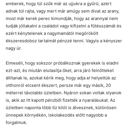
emberek, hogy túl szűk már az ujjukra a gyűrű, azért
adnak túl rajta, vagy mert már amúgy sem divat az arany,
most már kerek perec kimondják, hogy az arannyal nem
tudják jóllakatni a családot vagy kifizetni a fűtésszámát és
ezért kénytelenek a nagymamától megörökölt
ékszeresdoboz tartalmát pénzzé tenni. Vagyis a kényszer
nagy úr.
Elmeséli, hogy sokszor próbálkoznak gyerekek is eladni
ezt-azt, és miután elutasítja őket, arra járó felnőtteket
állítanak le, azokat kérik meg, hogy adja el helyettük az
otthonról elcsent ékszert, persze már egy másik, 20
méterrel távolabbi üzletben. Nyáron sokan voltak olyanok
is, akik az itt kapott pénzből fizették a nyaralásukat. Az
üzletben naponta több tíz kilót is átvesznek, különösen
ünnepek környékén, iskolakezdés előtt nagyobb a
forgalmuk.