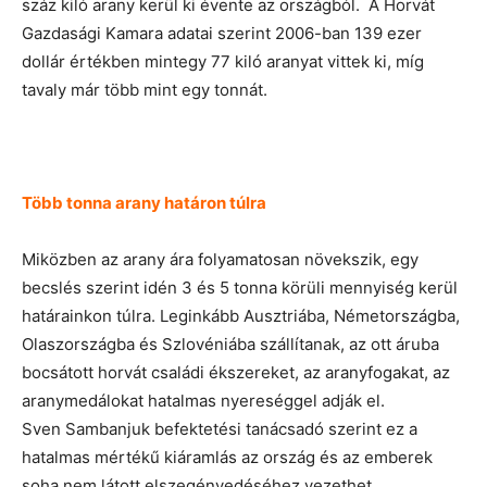
száz kiló arany kerül ki évente az országból. A Horvát
Gazdasági Kamara adatai szerint 2006-ban 139 ezer
dollár értékben mintegy 77 kiló aranyat vittek ki, míg
tavaly már több mint egy tonnát.
Több tonna arany határon túlra
Miközben az arany ára folyamatosan növekszik, egy
becslés szerint idén 3 és 5 tonna körüli mennyiség kerül
határainkon túlra. Leginkább Ausztriába, Németországba,
Olaszországba és Szlovéniába szállítanak, az ott áruba
bocsátott horvát családi ékszereket, az aranyfogakat, az
aranymedálokat hatalmas nyereséggel adják el.
Sven Sambanjuk befektetési tanácsadó szerint ez a
hatalmas mértékű kiáramlás az ország és az emberek
soha nem látott elszegényedéséhez vezethet.