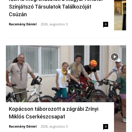
Színjátszó Társulatok Találkozóját
Csúzán
Racsmány Dániel
-
2026, augusztus 3.
0
Kopácson táborozott a zágrábi Zrínyi
Miklós Cserkészcsapat
Racsmány Dániel
-
2026, augusztus 3.
0