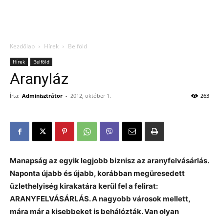
Kezdőlap
Hírek
Belföld
Hírek
Belföld
Aranyláz
Írta:
Adminisztrátor
-
2012, október 1.
263
Manapság az egyik legjobb biznisz az aranyfelvásárlás.
Naponta újabb és újabb, korábban megüresedett
üzlethelyiség kirakatára kerül fel a felirat:
ARANYFELVÁSÁRLÁS. A nagyobb városok mellett,
mára már a kisebbeket is behálózták. Van olyan