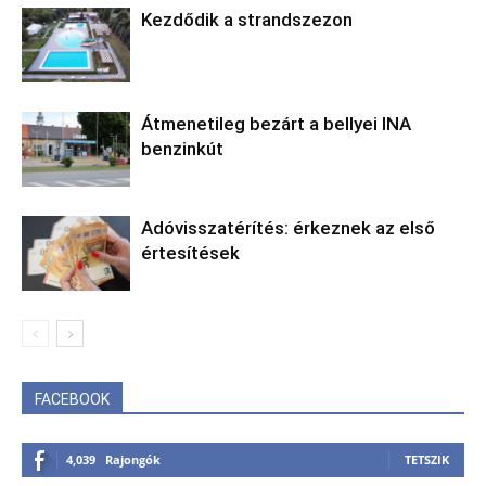
Kezdődik a strandszezon
Átmenetileg bezárt a bellyei INA
benzinkút
Adóvisszatérítés: érkeznek az első
értesítések
FACEBOOK
4,039
Rajongók
TETSZIK