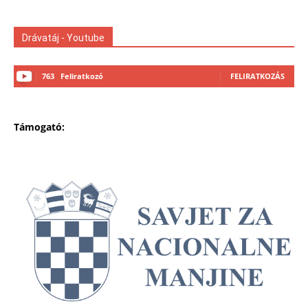
Drávatáj - Youtube
763
Feliratkozó
FELIRATKOZÁS
Támogató: