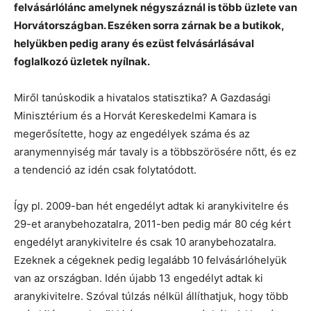
felvásárlólánc amelynek négyszáznál is több üzlete van
Horvátországban. Eszéken sorra zárnak be a butikok,
helyükben pedig arany és ezüst felvásárlásával
foglalkozó üzletek nyílnak.
Miről tanúskodik a hivatalos statisztika? A Gazdasági
Minisztérium és a Horvát Kereskedelmi Kamara is
megerősítette, hogy az engedélyek száma és az
aranymennyiség már tavaly is a többszörösére nőtt, és ez
a tendenció az idén csak folytatódott.
Így pl. 2009-ban hét engedélyt adtak ki aranykivitelre és
29-et aranybehozatalra, 2011-ben pedig már 80 cég kért
engedélyt aranykivitelre és csak 10 aranybehozatalra.
Ezeknek a cégeknek pedig legalább 10 felvásárlóhelyük
van az országban. Idén újabb 13 engedélyt adtak ki
aranykivitelre. Szóval túlzás nélkül állíthatjuk, hogy több