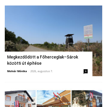
Megkezdődött a Főherceglak–Sárok
közötti út építése
Molnár Mónika
-
2026, augusztus 7.
0