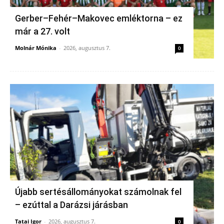
Gerber–Fehér–Makovec emléktorna – ez
már a 27. volt
Molnár Mónika
-
2026, augusztus 7.
0
Újabb sertésállományokat számolnak fel
– ezúttal a Darázsi járásban
Tatai Igor
-
2026, augusztus 7.
0