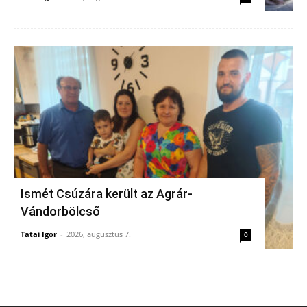
Ismét Csúzára került az Agrár-
Vándorbölcső
Tatai Igor
-
2026, augusztus 7.
0