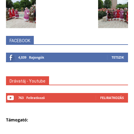
FACEBOOK
4,039
Rajongók
TETSZIK
Drávatáj - Youtube
763
Feliratkozó
FELIRATKOZÁS
Támogató: