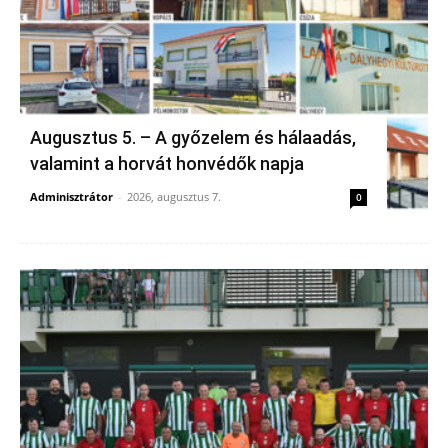
Augusztus 5. – A győzelem és hálaadás,
valamint a horvát honvédők napja
Adminisztrátor
-
2026, augusztus 7.
0