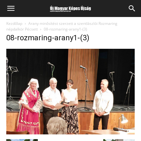
Kezdőlap
Arany minősítést szerzett a szentlászlói Rozmaring
népdalkör Pécsett
08-rozmaring-arany1-(3)
08-rozmaring-arany1-(3)