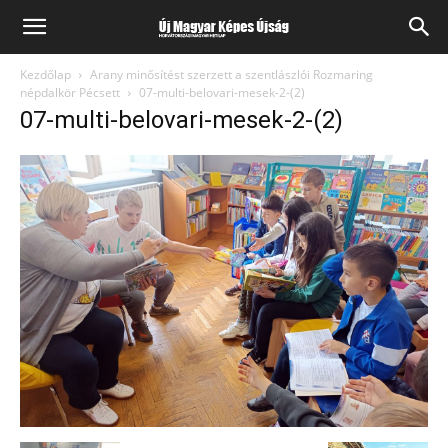
Kezdőlap
Arany minősítést szerzett a szentlászlói Rozmaring
népdalkör Pécsett
07-multi-belovari-mesek-2-(2)
07-multi-belovari-mesek-2-(2)