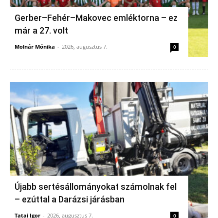
Gerber–Fehér–Makovec emléktorna – ez
már a 27. volt
Molnár Mónika
-
2026, augusztus 7.
0
Újabb sertésállományokat számolnak fel
– ezúttal a Darázsi járásban
Tatai Igor
-
2026, augusztus 7.
0