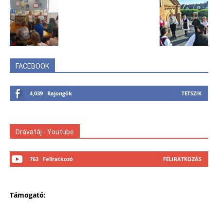
FACEBOOK
4,039
Rajongók
TETSZIK
Drávatáj - Youtube
763
Feliratkozó
FELIRATKOZÁS
Támogató: