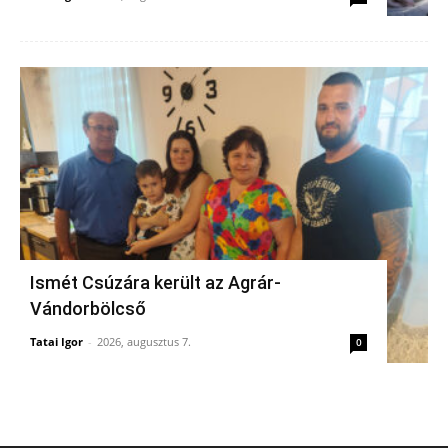
Ismét Csúzára került az Agrár-
Vándorbölcső
Tatai Igor
-
2026, augusztus 7.
0