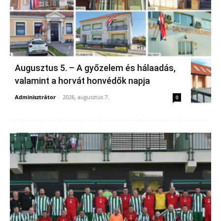
Augusztus 5. – A győzelem és hálaadás,
valamint a horvát honvédők napja
Adminisztrátor
-
2026, augusztus 7.
0