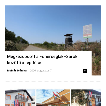
Megkezdődött a Főherceglak–Sárok
közötti út építése
Molnár Mónika
-
2026, augusztus 7.
0