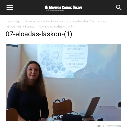
Kezdőlap
Arany minősítést szerzett a szentlászlói Rozmaring
népdalkör Pécsett
07-eloadas-laskon-(1)
07-eloadas-laskon-(1)