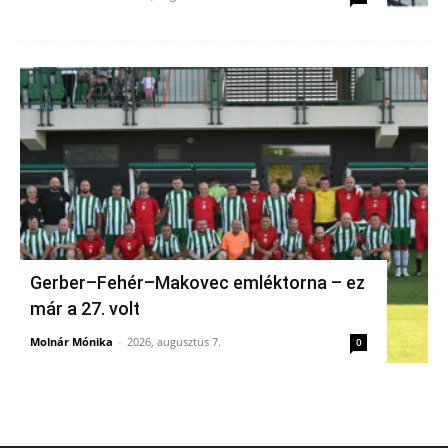
Gerber–Fehér–Makovec emléktorna – ez
már a 27. volt
Molnár Mónika
-
2026, augusztus 7.
0