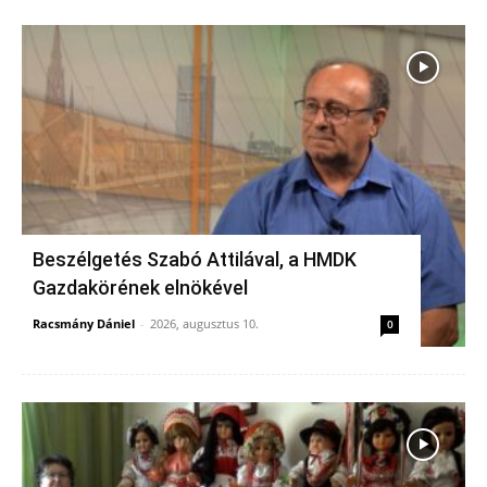
Beszélgetés Szabó Attilával, a HMDK
Gazdakörének elnökével
Racsmány Dániel
-
2026, augusztus 10.
0