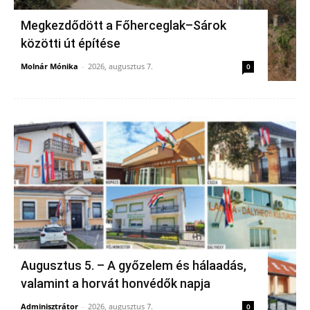
Megkezdődött a Főherceglak–Sárok
közötti út építése
Molnár Mónika
-
2026, augusztus 7.
0
Augusztus 5. – A győzelem és hálaadás,
valamint a horvát honvédők napja
Adminisztrátor
-
2026, augusztus 7.
0