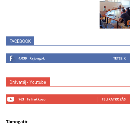
FACEBOOK
4,039
Rajongók
TETSZIK
Drávatáj - Youtube
763
Feliratkozó
FELIRATKOZÁS
Támogató: