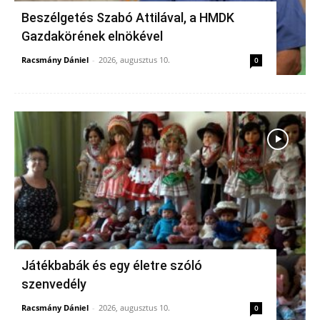
Beszélgetés Szabó Attilával, a HMDK
Gazdakörének elnökével
Racsmány Dániel
-
2026, augusztus 10.
0
Játékbabák és egy életre szóló
szenvedély
Racsmány Dániel
-
2026, augusztus 10.
0