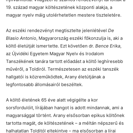
19. század magyar költészetének központi alakja, a
magyar nyelv máig utolérhetetlen mestere tiszteletére.
Az eszéki rendezvényt megtisztelte jelenlétével
De
Blasio Antonio
, Magyarország eszéki főkonzulja is, aki a
költő életútját ismertette. Ezt követően dr.
Bence Erika
,
az Újvidéki Egyetem Magyar Nyelv és Irodalom
Tanszékének tanára tartott előadást a költő leghíresebb
művéről, a Toldiról. Természetesen az eszéki tanszék
hallgatói is közreműködtek, Arany életútjának a
legfontosabb állomásairól beszéltek.
A költő életének 65 éve alatt végigélte a kor
sorsfordulóit, lírájában hangot is adott mindannak, ami a
magyarsággal történt. Arany elsősorban epikus költőnek
tartotta magát, de költészetének – a méltán népszerű és
halhatatlan Tolditól eltekintve – ma elsősorban a lírai