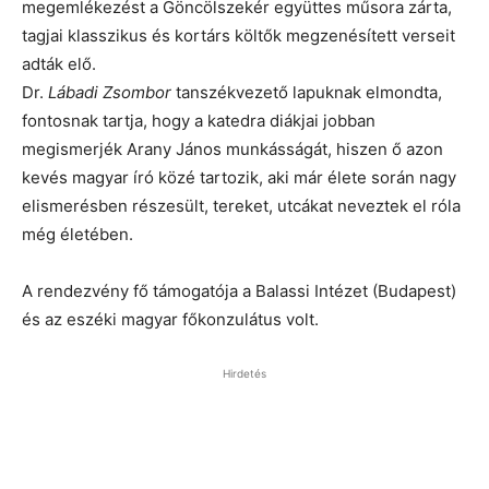
megemlékezést a Göncölszekér együttes műsora zárta,
tagjai klasszikus és kortárs költők megzenésített verseit
adták elő.
Dr.
Lábadi Zsombor
tanszékvezető lapuknak elmondta,
fontosnak tartja, hogy a katedra diákjai jobban
megismerjék Arany János munkásságát, hiszen ő azon
kevés magyar író közé tartozik, aki már élete során nagy
elismerésben részesült, tereket, utcákat neveztek el róla
még életében.
A rendezvény fő támogatója a Balassi Intézet (Budapest)
és az eszéki magyar főkonzulátus volt.
Hirdetés