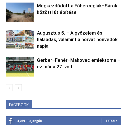
Megkezdődött a Főherceglak–Sárok
közötti út építése
Augusztus 5. – A győzelem és
hálaadás, valamint a horvát honvédők
napja
Gerber–Fehér–Makovec emléktorna –
ez már a 27. volt
FACEBOOK
4,039
Rajongók
TETSZIK