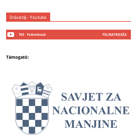
Drávatáj - Youtube
763
Feliratkozó
FELIRATKOZÁS
Támogató: