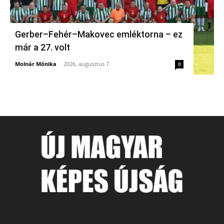
Gerber–Fehér–Makovec emléktorna – ez
már a 27. volt
Molnár Mónika
-
2026, augusztus 7.
0