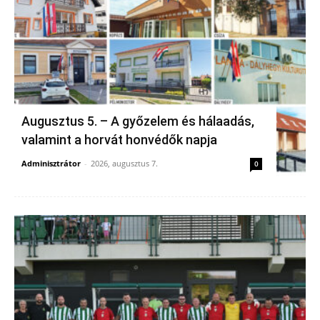
Augusztus 5. – A győzelem és hálaadás,
valamint a horvát honvédők napja
Adminisztrátor
-
2026, augusztus 7.
0