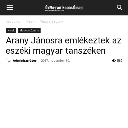
Kezdőlap
Hírek
Magyarságunk
Hírek
Magyarságunk
Arany Jánosra emlékeztek az
eszéki magyar tanszéken
Írta:
Adminisztrátor
-
2017, november 30.
569