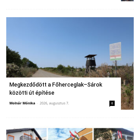
Megkezdődött a Főherceglak–Sárok
közötti út építése
Molnár Mónika
-
2026, augusztus 7.
0