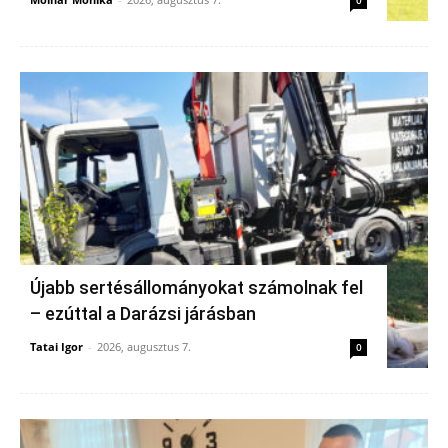
Újabb sertésállományokat számolnak fel
– ezúttal a Darázsi járásban
Tatai Igor
-
2026, augusztus 7.
0