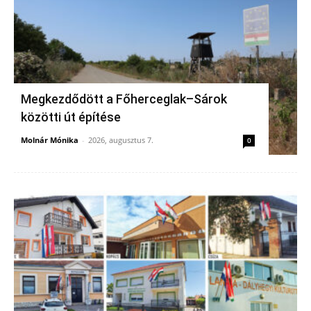
Megkezdődött a Főherceglak–Sárok
közötti út építése
Molnár Mónika
-
2026, augusztus 7.
0