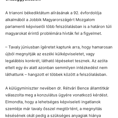
A trianoni békediktátum alírásának a 92. évfordolója
alkalmából a Jobbik Magyarországért Mozgalom
parlamenti képviselői több felszólalásban is a határon túli
magyarokat érintő problémára hívták fel a figyelmet.
– Tavaly júniusban ígéretet kaptunk arra, hogy hamarosan
újból megnyitják az eszéki külképviseletet, vagy
legalábbis konkrét, látható lépéseket tesznek. Az azóta
eltelt egy év alatt azonban semmilyen intézkedést nem
láthattunk – hangzott el többek között a felszólalásban.
A külügyminiszter nevében dr. Rétvári Bence államtitkár
válaszolta meg a konzulátus ügyére vonatkozó kérdést.
Elmondta, hogy a lehetséges képviseleti ingatlanok
szemléje már tavaly ősszel megtörtént, a megnyitás
késésének okát pedig a szükséges anyagiak hiánya