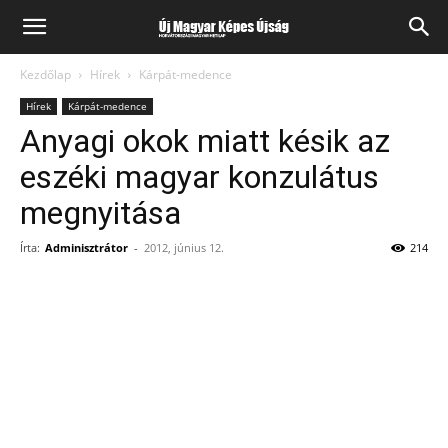
Kezdőlap
Hírek
Kárpát-medence
Hírek
Kárpát-medence
Anyagi okok miatt késik az
eszéki magyar konzulátus
megnyitása
Írta:
Adminisztrátor
-
2012, június 12.
214