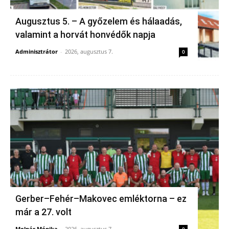
Augusztus 5. – A győzelem és hálaadás,
valamint a horvát honvédők napja
Adminisztrátor
-
2026, augusztus 7.
0
Gerber–Fehér–Makovec emléktorna – ez
már a 27. volt
Molnár Mónika
-
2026, augusztus 7.
0