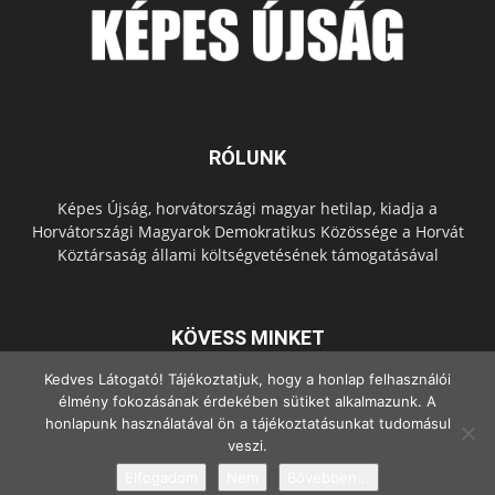
RÓLUNK
Képes Újság, horvátországi magyar hetilap, kiadja a
Horvátországi Magyarok Demokratikus Közössége a Horvát
Köztársaság állami költségvetésének támogatásával
KÖVESS MINKET
Kedves Látogató! Tájékoztatjuk, hogy a honlap felhasználói
élmény fokozásának érdekében sütiket alkalmazunk. A
honlapunk használatával ön a tájékoztatásunkat tudomásul
veszi.
Elfogadom
Nem
Bővebben...
© Copyright - 2022 Minden jog fenntartva.