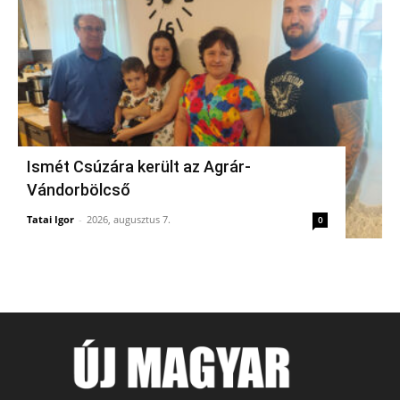
Ismét Csúzára került az Agrár-
Vándorbölcső
Tatai Igor
-
2026, augusztus 7.
0