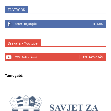
FACEBOOK
4,039
Rajongók
TETSZIK
Drávatáj - Youtube
763
Feliratkozó
FELIRATKOZÁS
Támogató: