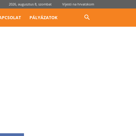
2026, augusztus 8, szombat
Vijesti na hrvatskom
APCSOLAT
PÁLYÁZATOK