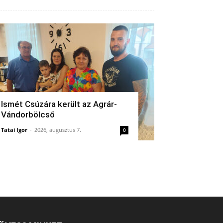
Ismét Csúzára került az Agrár-
Vándorbölcső
Tatai Igor
-
2026, augusztus 7.
0