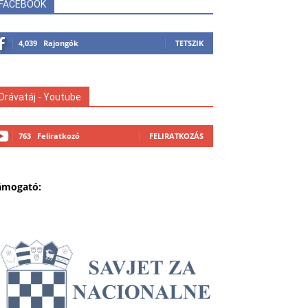
FACEBOOK
4,039
Rajongók
TETSZIK
Drávatáj - Youtube
763
Feliratkozó
FELIRATKOZÁS
ámogató: