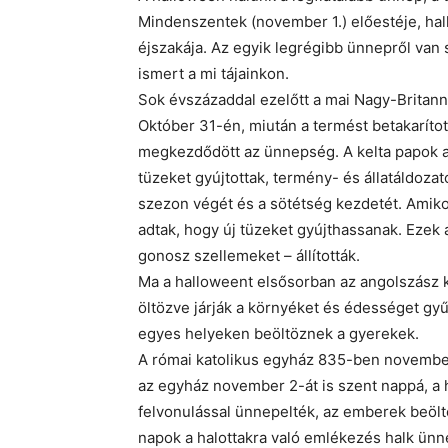
Mindenszentek (november 1.) előestéje, hall
éjszakája. Az egyik legrégibb ünnepről va
ismert a mi tájainkon.
Sok évszázaddal ezelőtt a mai Nagy-Britanni
Október 31-én, miután a termést betakarított
megkezdődött az ünnepség. A kelta papok a h
tüzeket gyújtottak, termény- és állatáldozat
szezon végét és a sötétség kezdetét. Amiko
adtak, hogy új tüzeket gyújthassanak. Ezek a
gonosz szellemeket – állították.
Ma a halloweent elsősorban az angolszász 
öltözve járják a környéket és édességet gy
egyes helyeken beöltöznek a gyerekek.
A római katolikus egyház 835-ben novembe
az egyház november 2-át is szent nappá, a ha
felvonulással ünnepelték, az emberek beöl
napok a halottakra való emlékezés halk ünn