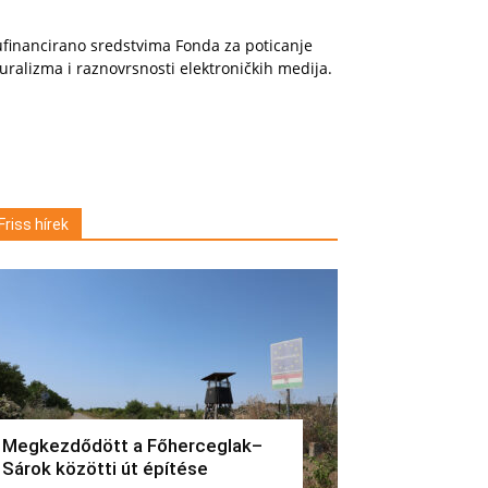
financirano sredstvima Fonda za poticanje
uralizma i raznovrsnosti elektroničkih medija.
Friss hírek
Megkezdődött a Főherceglak–
Sárok közötti út építése