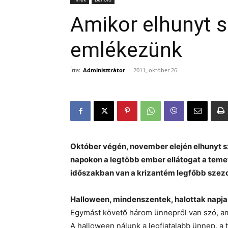
Amikor elhunyt s
emlékezünk
Írta:
Adminisztrátor
-
2011, október 26.
Október végén, november elején elhunyt s
napokon a legtöbb ember ellátogat a temető
időszakban van a krizantém legfőbb szezonj
Halloween, mindenszentek, halottak napja
Egymást követő három ünnepről van szó, am
A halloween nálunk a legfiatalabb ünnep, a