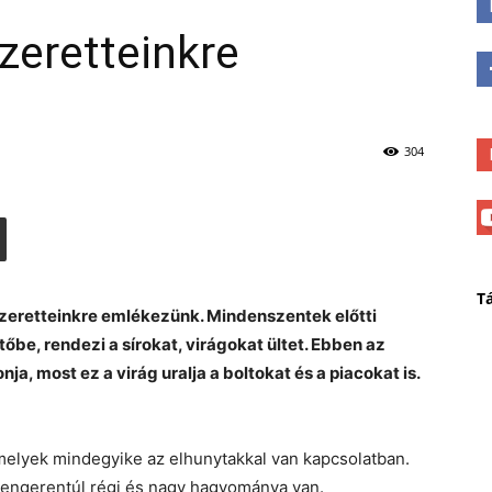
zeretteinkre
304
T
zeretteinkre emlékezünk. Mindenszentek előtti
be, rendezi a sírokat, virágokat ültet. Ebben az
a, most ez a virág uralja a boltokat és a piacokat is.
elyek mindegyike az elhunytakkal van kapcsolatban.
 tengerentúl régi és nagy hagyománya van.