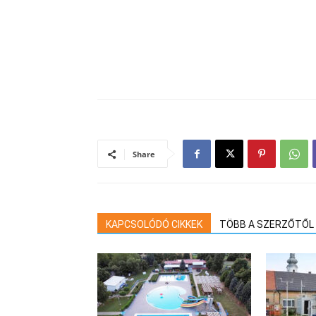
Share
KAPCSOLÓDÓ CIKKEK
TÖBB A SZERZŐTŐL