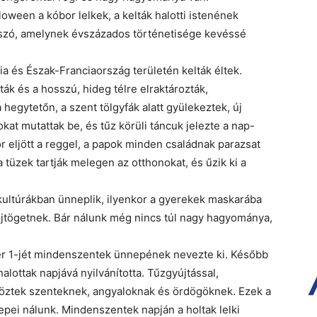
oween a kóbor lelkek, a kelták halotti istenének
n szó, amelynek évszázados történetisége kevéssé
a és Észak-Franciaország területén kelták éltek.
ák és a hosszú, hideg télre elraktározták,
egytetőn, a szent tölgyfák alatt gyülekeztek, új
okat mutattak be, és tűz körüli táncuk jelezte a nap-
r eljött a reggel, a papok minden családnak parazsat
 tüzek tartják melegen az otthonokat, és űzik ki a
kultúrákban ünneplik, ilyenkor a gyerekek maskarába
űjtögetnek. Bár nálunk még nincs túl nagy hagyománya,
r 1-jét mindenszentek ünnepének nevezte ki. Később
lottak napjává nyilvánította. Tűzgyújtással,
töztek szenteknek, angyaloknak és ördögöknek. Ezek a
epei nálunk. Mindenszentek napján a holtak lelki