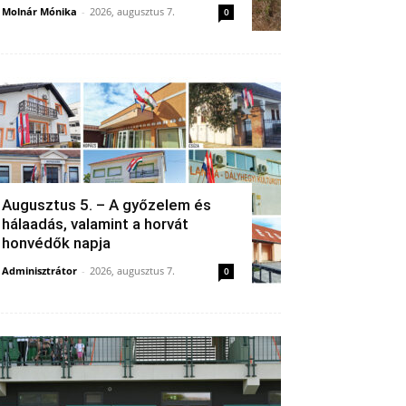
Molnár Mónika
-
2026, augusztus 7.
0
Augusztus 5. – A győzelem és
hálaadás, valamint a horvát
honvédők napja
Adminisztrátor
-
2026, augusztus 7.
0