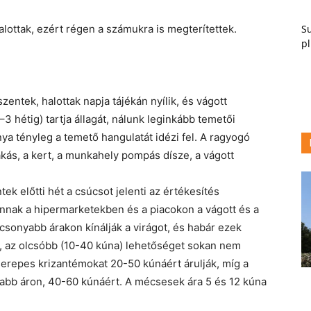
Su
alottak, ezért régen a számukra is megterítettek.
pl
entek, halottak napja tájékán nyílik, és vágott
3 hétig) tartja állagát, nálunk leginkább temetői
ya tényleg a temető hangulatát idézi fel. A ragyogó
akás, a kert, a munkahely pompás dísze, a vágott
 előtti hét a csúcsot jelenti az értékesítés
nnak a hipermarketekben és a piacokon a vágott és a
acsonyabb árakon kínálják a virágot, és habár ezek
 az olcsóbb (10-40 kúna) lehetőséget sokan nem
cserepes krizantémokat 20-50 kúnáért árulják, míg a
sabb áron, 40-60 kúnáért. A mécsesek ára 5 és 12 kúna