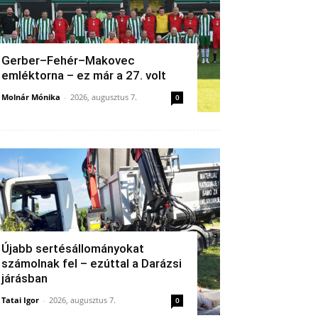
Gerber–Fehér–Makovec
emléktorna – ez már a 27. volt
Molnár Mónika
-
2026, augusztus 7.
0
Újabb sertésállományokat
számolnak fel – ezúttal a Darázsi
járásban
Tatai Igor
-
2026, augusztus 7.
0