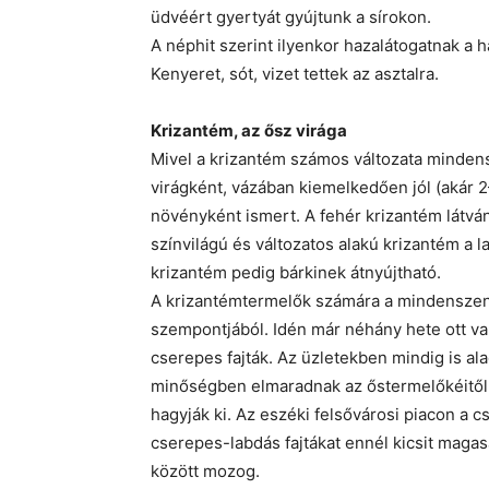
üdvéért gyertyát gyújtunk a sírokon.
A néphit szerint ilyenkor hazalátogatnak a h
Kenyeret, sót, vizet tettek az asztalra.
Krizantém, az ősz virága
Mivel a krizantém számos változata mindensz
virágként, vázában kiemelkedően jól (akár 2–
növényként ismert. A fehér krizantém látván
színvilágú és változatos alakú krizantém a l
krizantém pedig bárkinek átnyújtható.
A krizantémtermelők számára a mindenszentek
szempontjából. Idén már néhány hete ott va
cserepes fajták. Az üzletekben mindig is al
minőségben elmaradnak az őstermelőkéitől,
hagyják ki. Az eszéki felsővárosi piacon a 
cserepes-labdás fajtákat ennél kicsit maga
között mozog.