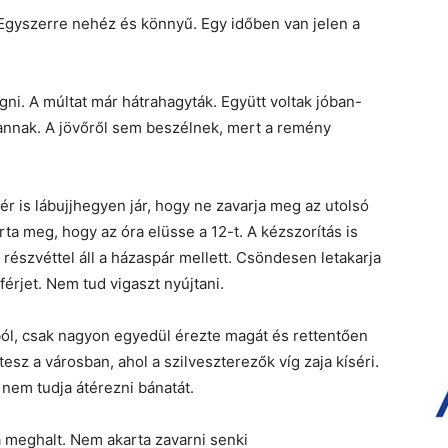
 Egyszerre nehéz és könnyű. Egy időben van jelen a
.
ni. A múltat már hátrahagyták. Együtt voltak jóban-
annak. A jövőről sem beszélnek, mert a remény
r is lábujjhegyen jár, hogy ne zavarja meg az utolsó
rta meg, hogy az óra elüsse a 12-t. A kézszorítás is
 részvéttel áll a házaspár mellett. Csöndesen letakarja
 férjet. Nem tud vigaszt nyújtani.
zból, csak nagyon egyedül érezte magát és rettentően
esz a városban, ahol a szilveszterezők víg zaja kíséri.
 nem tudja átérezni bánatát.
 meghalt. Nem akarta zavarni senki