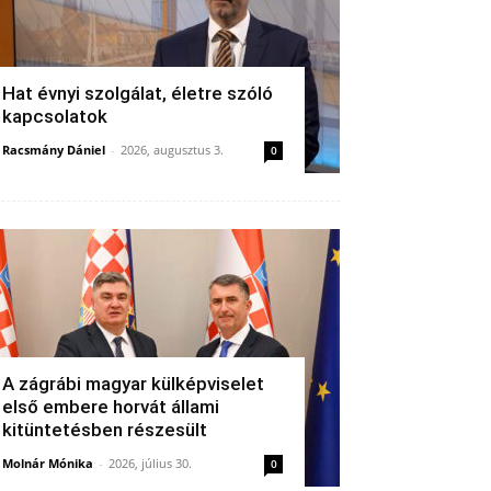
Hat évnyi szolgálat, életre szóló
kapcsolatok
Racsmány Dániel
-
2026, augusztus 3.
0
A zágrábi magyar külképviselet
első embere horvát állami
kitüntetésben részesült
Molnár Mónika
-
2026, július 30.
0