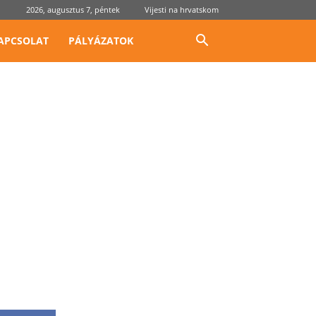
2026, augusztus 7, péntek
Vijesti na hrvatskom
APCSOLAT
PÁLYÁZATOK