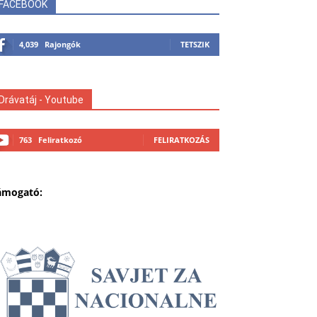
FACEBOOK
4,039
Rajongók
TETSZIK
Drávatáj - Youtube
763
Feliratkozó
FELIRATKOZÁS
ámogató: