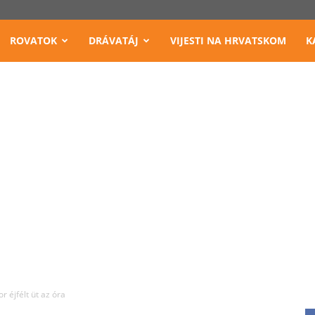
ROVATOK
DRÁVATÁJ
VIJESTI NA HRVATSKOM
K
r éjfélt üt az óra