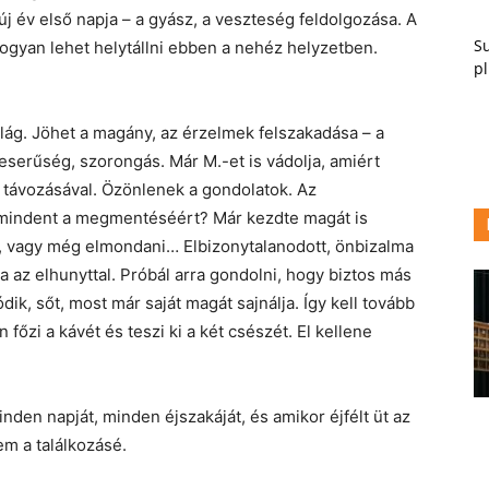
új év első napja – a gyász, a veszteség feldolgozása. A
Su
ogyan lehet helytállni ebben a nehéz helyzetben.
pl
lág. Jöhet a magány, az érzelmek felszakadása – a
eserűség, szorongás. Már M.-et is vádolja, amiért
t távozásával. Özönlenek a gondolatok. Az
mindent a megmentéséért? Már kezdte magát is
ie, vagy még elmondani… Elbizonytalanodott, önbizalma
a az elhunyttal. Próbál arra gondolni, hogy biztos más
ódik, sőt, most már saját magát sajnálja. Így kell tovább
 főzi a kávét és teszi ki a két csészét. El kellene
nden napját, minden éjszakáját, és amikor éjfélt üt az
em a találkozásé.