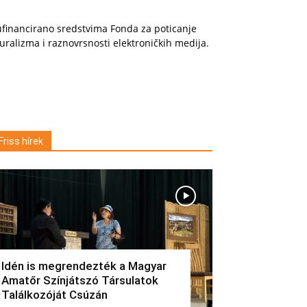
financirano sredstvima Fonda za poticanje
uralizma i raznovrsnosti elektroničkih medija.
Friss hírek
Idén is megrendezték a Magyar
Amatőr Színjátszó Társulatok
Találkozóját Csúzán