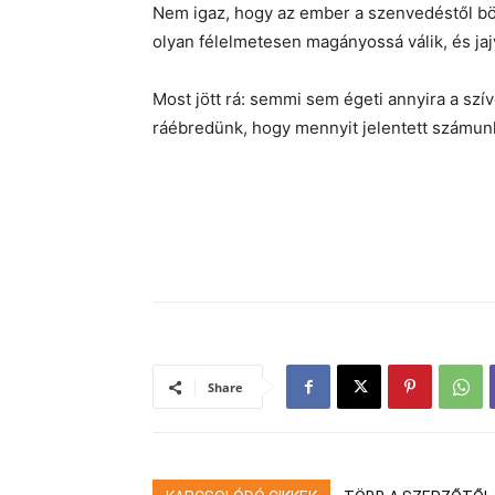
Nem igaz, hogy az ember a szenvedéstől böl
olyan félelmetesen magányossá válik, és jajv
Most jött rá: semmi sem égeti annyira a szív
ráébredünk, hogy mennyit jelentett számunk
Share