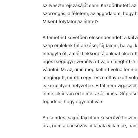
szilveszteréjszakáját sem. Kezdődhetett az 
szorongás, a félelem, az aggodalom, hogy h
Miként folytatni az életet?
A temetést követően elcsendesedett a külvi
szép emlékek felidézése, fájdalom, harag, k
elhagyta őt, amiért ekkora fájdalmat okozot
egészségügyi személyzet vajon megtett-e 
vádolni. Mi az, amit meg kellett volna tenn
megingott, mintha egy része eltávozott voln
is kerül ilyen helyzetbe. Ettől nem vigasztal
élnie, akár van értelme, akár nincs. Gépiesen
fogadnia, hogy egyedül van.
A csendes, sajgó fájdalom keserűvé teszi mi
óra, nem a búcsúzás pillanata villan be, han