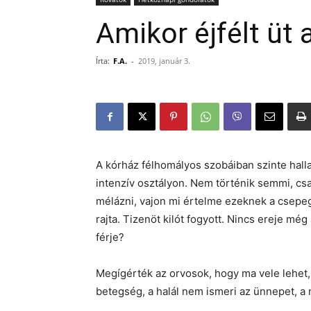
Amikor éjfélt üt 
Írta:
F.A.
-
2019, január 3.
A kórház félhomályos szobáiban szinte hall
intenzív osztályon. Nem történik semmi, cs
mélázni, vajon mi értelme ezeknek a csepeg
rajta. Tizenöt kilót fogyott. Nincs ereje még 
férje?
Megígérték az orvosok, hogy ma vele lehet, 
betegség, a halál nem ismeri az ünnepet, a 