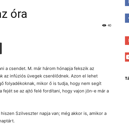
az óra
40
ani a csendet. M. már három hónapja fekszik az
ak az infúziós üvegek cserélődnek. Azon el lehet
T
ő folyadékoknak, mikor ő is tudja, hogy nem segít
a fejét se az ajtó felé fordítani, hogy vajon jön-e már a
hiszen Szilveszter napja van; még akkor is, amikor a
naptárt.