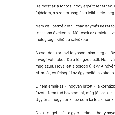
De most az a fontos, hogy együtt lehetnek.
fájdalom, a szomorúság és a lelki melegség
Nem kell beszélgetni, csak egymás kezét fog
rosszban éveken át. Már csak az emlékek v
melegsége kihűlt a szívükben.
A csendes kórházi folyosón talán még a nővé
levegővételeket. De a lélegzet leáll. Nem vá
meglazult. Hova lett a boldog új év? A nővér
M. arcát, és felsegíti az ágy mellől a zokogó
J. nem emlékszik, hogyan jutott ki a kórhá
fázott. Nem tud hazamenni, még jó pár kört t
Úgy érzi, hogy senkihez sem tartozik, senki
Csak reggel szólt a gyerekeknek, hogy anya