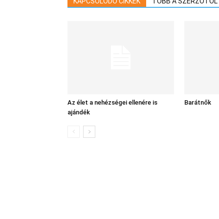
KAPCSOLÓDÓ CIKKEK
TÖBB A SZERZŐTŐL
Az élet a nehézségei ellenére is
Barátnők
ajándék