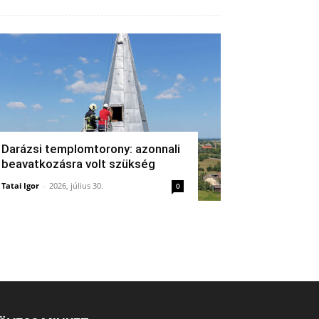
Darázsi templomtorony: azonnali
beavatkozásra volt szükség
Tatai Igor
-
2026, július 30.
0