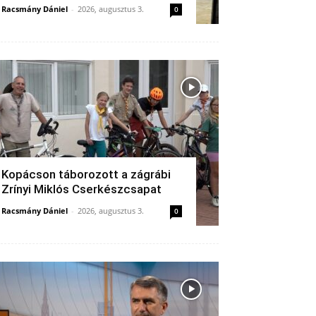
Racsmány Dániel
-
2026, augusztus 3.
0
Kopácson táborozott a zágrábi
Zrínyi Miklós Cserkészcsapat
Racsmány Dániel
-
2026, augusztus 3.
0