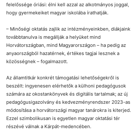
felelőssége óriási: élni kell azzal az alkotmányos joggal,
hogy gyermekeiket magyar iskolába írathatják.
– Minőségi oktatás zajlik az intézményeinkben, diákjaink
továbbtanulva is megállják a helyüket mind
Horvátországban, mind Magyarországon – ha pedig az
anyaországból hazatérnek, értékes tagjai lesznek a
közösségnek – fogalmazott.
Az államtitkár konkrét támogatási lehetőségekről is
beszélt: ingyenesen elérhetők a külhoni pedagógusok
számára az okostankönyvek és digitális tartalmak; az új
pedagógusigazolvány és kedvezményrendszer 2023-as
módosítása a horvátországi magyar tanárokra is kiterjed.
Ezzel szimbolikusan is egyetlen magyar oktatási tér
részévé válnak a Kárpát-medencében.