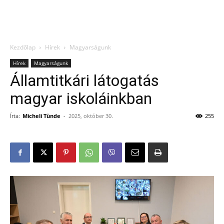
Kezdőlap
Hírek
Magyarságunk
Hírek
Magyarságunk
Államtitkári látogatás
magyar iskoláinkban
Írta:
Micheli Tünde
-
2025, október 30.
255