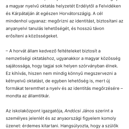
a magyar nyelvű oktatás helyzetét Erdélytől a Felvidéken
és Kárpátalján át egészen Horvátországig. A cél
mindenhol ugyanaz: megőrizni az identitást, biztosítani az
anyanyelvi tanulás lehetőségét, és hosszú távon
erősíteni a közösségeket.
– A horvát állam kedvező feltételeket biztosít a
nemzetiségi oktatáshoz, ugyanakkor a magyar közösség
sajátossága, hogy tagjai sok helyen szórványban élnek.
Ez kihívás, hiszen nem mindig könnyű megszervezni a
kétnyelvű oktatást, de egyben lehetőség is, mert új
formákat teremthet a nyelv és az identitás megőrzésére –
mondta az államtitkár.
Az iskolaközpont igazgatója,
Andócsi János
szerint a
személyes jelenlét és az anyaországi figyelem komoly
üzenet: érdemes kitartani. Hangsúlyozta, hogy a szülők