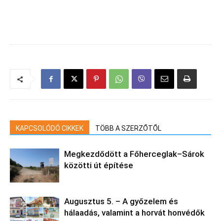
KAPCSOLÓDÓ CIKKEK
TÖBB A SZERZŐTŐL
Megkezdődött a Főherceglak–Sárok
közötti út építése
Augusztus 5. – A győzelem és
hálaadás, valamint a horvát honvédők