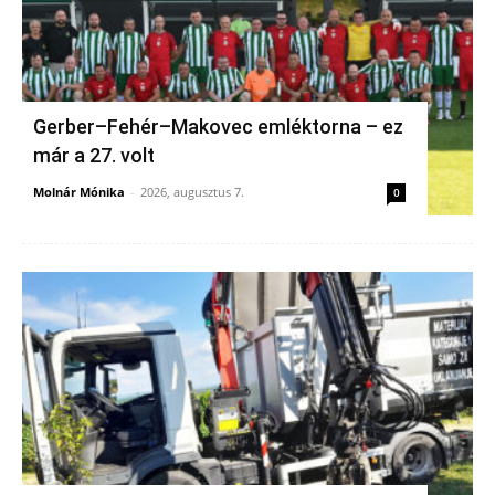
Gerber–Fehér–Makovec emléktorna – ez
már a 27. volt
Molnár Mónika
-
2026, augusztus 7.
0