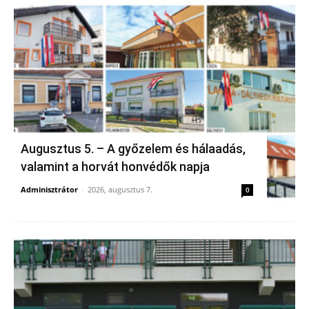
Augusztus 5. – A győzelem és hálaadás,
valamint a horvát honvédők napja
Adminisztrátor
-
2026, augusztus 7.
0