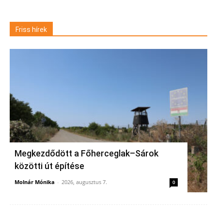
Friss hírek
Megkezdődött a Főherceglak–Sárok
közötti út építése
Molnár Mónika
-
2026, augusztus 7.
0