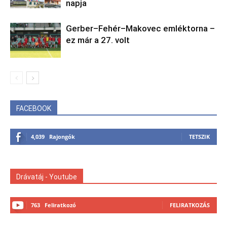
napja
Gerber–Fehér–Makovec emléktorna –
ez már a 27. volt
FACEBOOK
4,039
Rajongók
TETSZIK
Drávatáj - Youtube
763
Feliratkozó
FELIRATKOZÁS