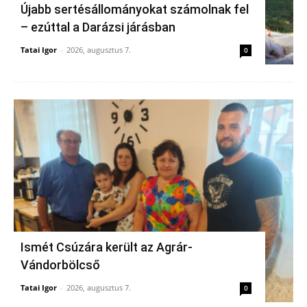
Újabb sertésállományokat számolnak fel
– ezúttal a Darázsi járásban
Tatai Igor
-
2026, augusztus 7.
0
Ismét Csúzára került az Agrár-
Vándorbölcső
Tatai Igor
-
2026, augusztus 7.
0