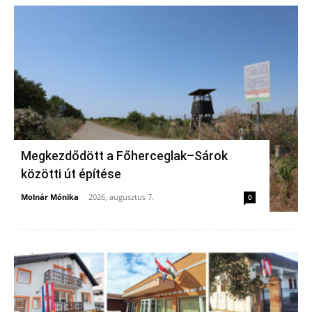
Megkezdődött a Főherceglak–Sárok
közötti út építése
Molnár Mónika
-
2026, augusztus 7.
0