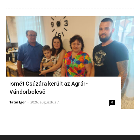
Ismét Csúzára került az Agrár-
Vándorbölcső
Tatai Igor
-
2026, augusztus 7.
0