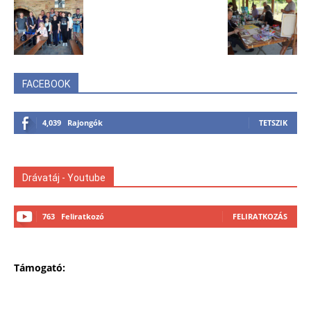
FACEBOOK
4,039
Rajongók
TETSZIK
Drávatáj - Youtube
763
Feliratkozó
FELIRATKOZÁS
Támogató: