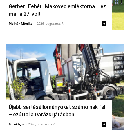
Gerber–Fehér–Makovec emléktorna – ez
már a 27. volt
Molnár Mónika
-
2026, augusztus 7.
0
Újabb sertésállományokat számolnak fel
– ezúttal a Darázsi járásban
Tatai Igor
-
2026, augusztus 7.
0