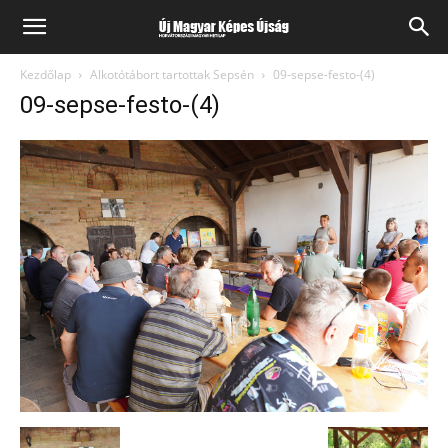
Kezdőlap
Alkotótábort tartottak Sepsén
09-sepse-festo-(4)
09-sepse-festo-(4)