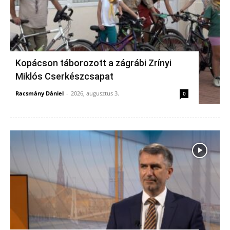
Kopácson táborozott a zágrábi Zrínyi
Miklós Cserkészcsapat
Racsmány Dániel
-
2026, augusztus 3.
0