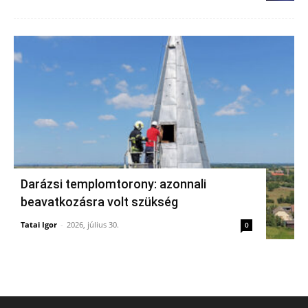
Darázsi templomtorony: azonnali
beavatkozásra volt szükség
Tatai Igor
-
2026, július 30.
0