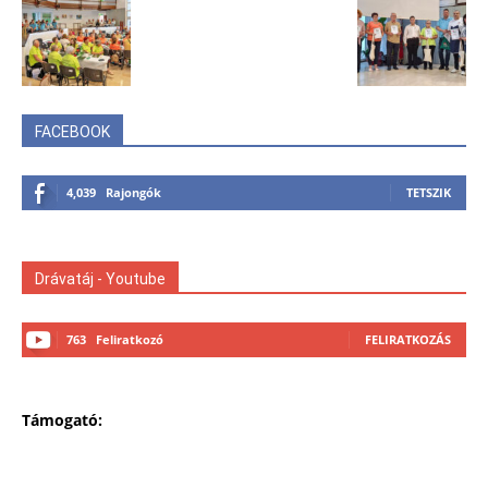
FACEBOOK
4,039
Rajongók
TETSZIK
Drávatáj - Youtube
763
Feliratkozó
FELIRATKOZÁS
Támogató: