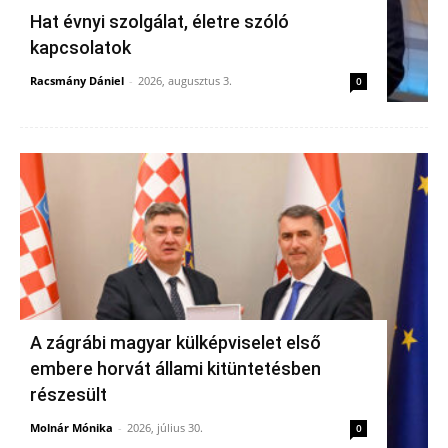
Hat évnyi szolgálat, életre szóló
kapcsolatok
Racsmány Dániel
-
2026, augusztus 3.
0
A zágrábi magyar külképviselet első
embere horvát állami kitüntetésben
részesült
Molnár Mónika
-
2026, július 30.
0