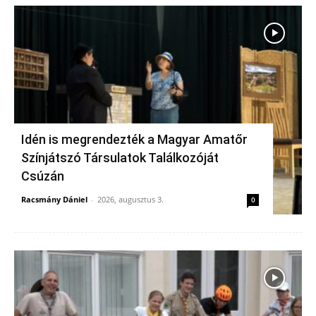
Idén is megrendezték a Magyar Amatőr
Színjátszó Társulatok Találkozóját
Csúzán
Racsmány Dániel
-
2026, augusztus 3.
0