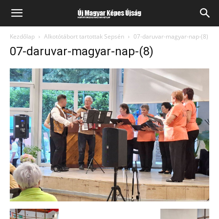
Kezdőlap
Alkotótábort tartottak Sepsén
07-daruvar-magyar-nap-(8)
07-daruvar-magyar-nap-(8)