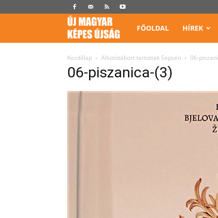
Képes
FŐOLDAL
HÍREK
Újság
Kezdőlap
Alkotótábort tartottak Sepsén
06-piszani
06-piszanica-(3)