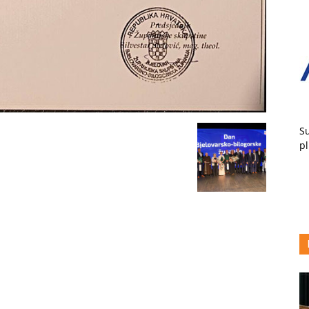
Su
pl