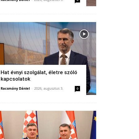
Hat évnyi szolgálat, életre szóló
kapcsolatok
Racsmány Dániel
-
2026, augusztus 3.
0