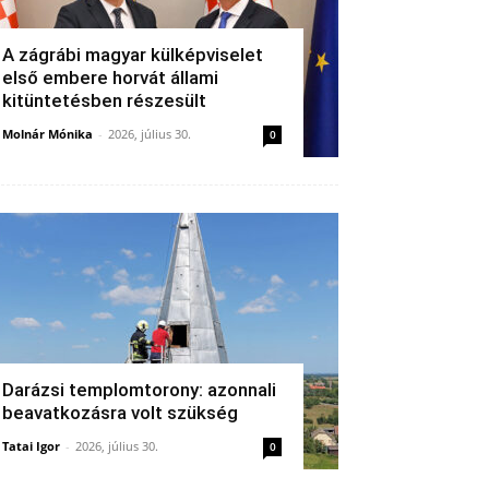
A zágrábi magyar külképviselet
első embere horvát állami
kitüntetésben részesült
Molnár Mónika
-
2026, július 30.
0
Darázsi templomtorony: azonnali
beavatkozásra volt szükség
Tatai Igor
-
2026, július 30.
0