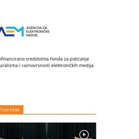
financirano sredstvima Fonda za poticanje
uralizma i raznovrsnosti elektroničkih medija.
Friss hírek