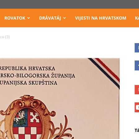
ROVATOK
DRÁVATÁJ
VIJESTI NA HRVATSKOM
K
ca-(3)
T