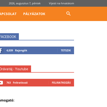
2026, augusztus 7, péntek
Vijesti na hrvatskom
APCSOLAT
PÁLYÁZATOK
FACEBOOK
4,039
Rajongók
TETSZIK
Drávatáj - Youtube
763
Feliratkozó
FELIRATKOZÁS
ámogató: