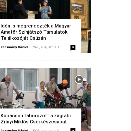
Idén is megrendezték a Magyar
Amatőr Színjátszó Társulatok
Találkozóját Csúzán
Racsmány Dániel
-
2026, augusztus 3.
0
Kopácson táborozott a zágrábi
Zrínyi Miklós Cserkészcsapat
Racsmány Dániel
-
2026, augusztus 3.
0