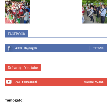
FACEBOOK
4,039
Rajongók
TETSZIK
Drávatáj - Youtube
763
Feliratkozó
FELIRATKOZÁS
Támogató: