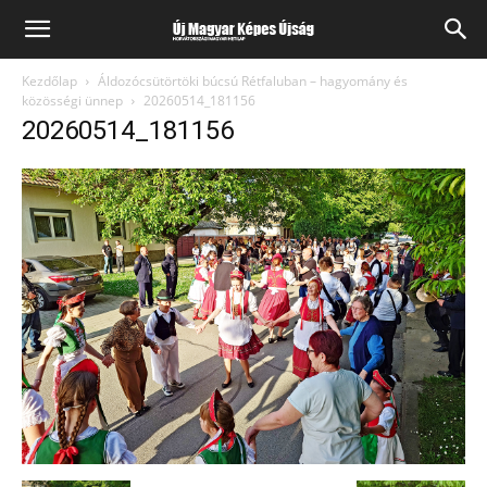
Kezdőlap
Áldozócsütörtöki búcsú Rétfaluban – hagyomány és
közösségi ünnep
20260514_181156
20260514_181156