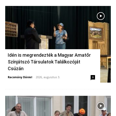
Idén is megrendezték a Magyar Amatőr
Színjátszó Társulatok Találkozóját
Csúzán
Racsmány Dániel
-
2026, augusztus 3.
0