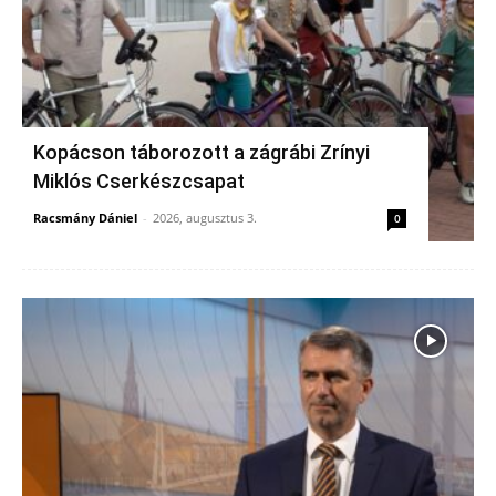
Kopácson táborozott a zágrábi Zrínyi
Miklós Cserkészcsapat
Racsmány Dániel
-
2026, augusztus 3.
0