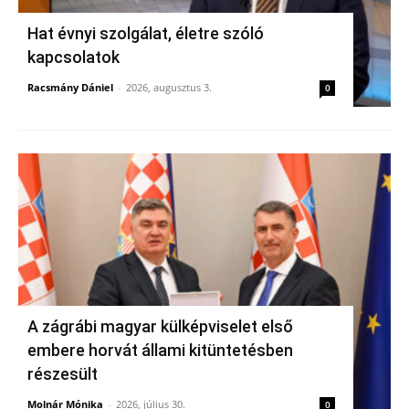
Hat évnyi szolgálat, életre szóló
kapcsolatok
Racsmány Dániel
-
2026, augusztus 3.
0
A zágrábi magyar külképviselet első
embere horvát állami kitüntetésben
részesült
Molnár Mónika
-
2026, július 30.
0