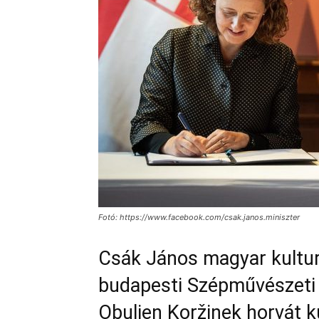
Fotó: https://www.facebook.com/csak.janos.miniszter
Csák János magyar kulturá
budapesti Szépművészeti
Obuljen Koržinek horvát k