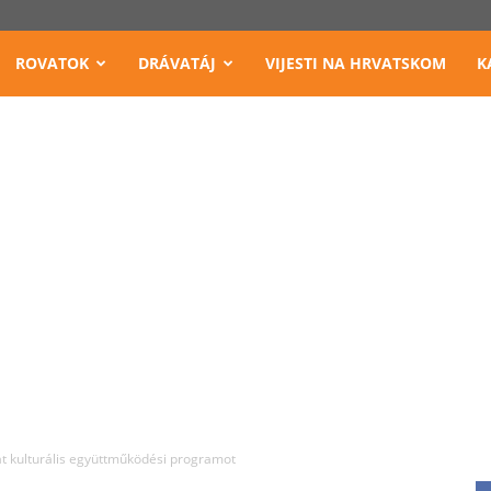
ROVATOK
DRÁVATÁJ
VIJESTI NA HRVATSKOM
K
át kulturális együttműködési programot