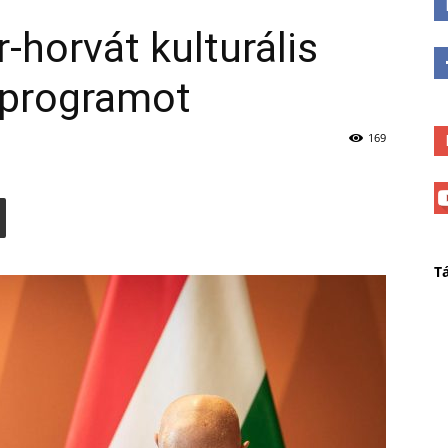
-horvát kulturális
 programot
169
T