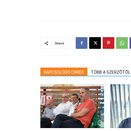
Share
KAPCSOLÓDÓ CIKKEK
TÖBB A SZERZŐTŐL