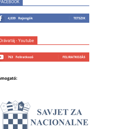
FACEBOOK
4,039
Rajongók
TETSZIK
Drávatáj - Youtube
763
Feliratkozó
FELIRATKOZÁS
ámogató: