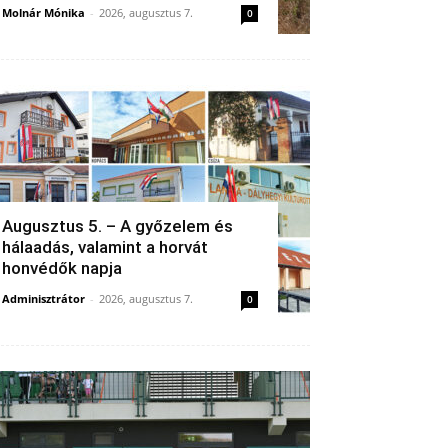
Molnár Mónika
-
2026, augusztus 7.
0
Augusztus 5. – A győzelem és
hálaadás, valamint a horvát
honvédők napja
Adminisztrátor
-
2026, augusztus 7.
0