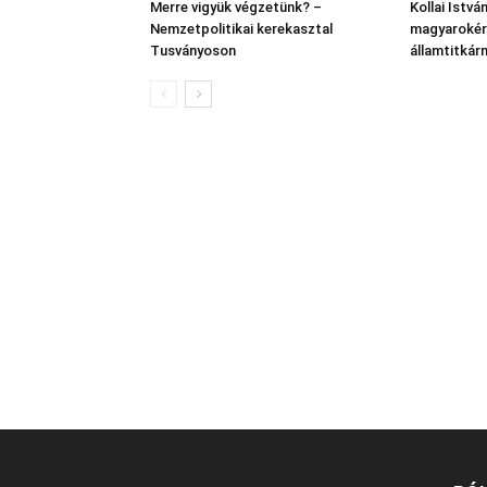
Merre vigyük végzetünk? –
Kollai Istvá
Nemzetpolitikai kerekasztal
magyarokért
Tusványoson
államtitkár