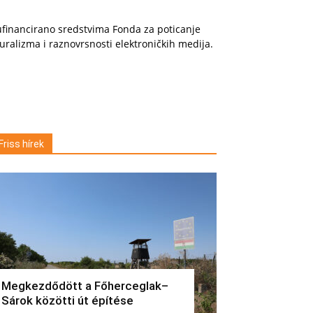
financirano sredstvima Fonda za poticanje
uralizma i raznovrsnosti elektroničkih medija.
Friss hírek
Megkezdődött a Főherceglak–
Sárok közötti út építése