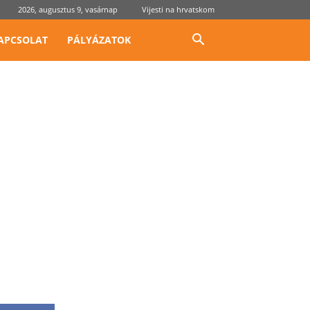
2026, augusztus 9, vasárnap
Vijesti na hrvatskom
APCSOLAT
PÁLYÁZATOK