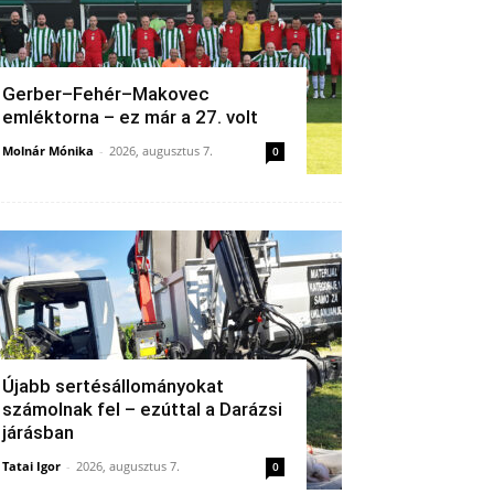
Gerber–Fehér–Makovec
emléktorna – ez már a 27. volt
Molnár Mónika
-
2026, augusztus 7.
0
Újabb sertésállományokat
számolnak fel – ezúttal a Darázsi
járásban
Tatai Igor
-
2026, augusztus 7.
0