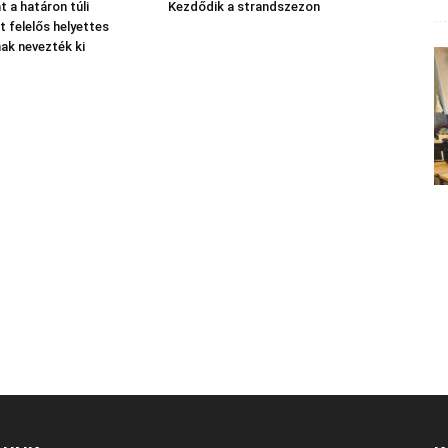
nt a határon túli
Kezdődik a strandszezon
 felelős helyettes
nak nevezték ki