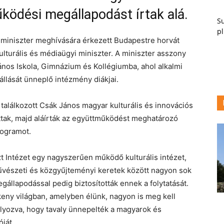
ködési megállapodást írtak alá.
Su
pl
 miniszter meghívására érkezett Budapestre horvát
ulturális és médiaügyi miniszter. A miniszter asszony
lános Iskola, Gimnázium és Kollégiumba, ahol alkalmi
llását ünneplő intézmény diákjai.
lálkozott Csák János magyar kulturális és innovációs
attak, majd aláírták az együttműködést meghatározó
rogramot.
t Intézet egy nagyszerűen működő kulturális intézet,
vészeti és közgyűjteményi keretek között nagyon sok
egállapodással pedig biztosították ennek a folytatását.
eny világban, amelyben élünk, nagyon is meg kell
lyozva, hogy tavaly ünnepelték a magyarok és
ját.