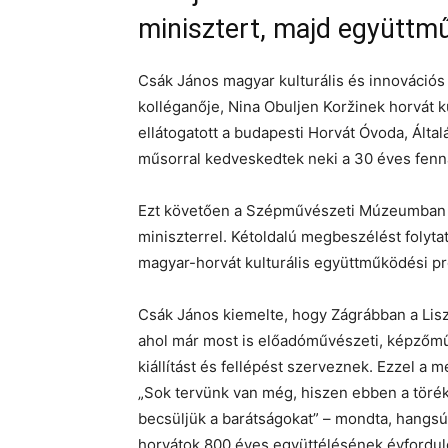
minisztert, majd együttmű
Csák János magyar kulturális és innovációs
kolléganője, Nina Obuljen Koržinek horvát k
ellátogatott a budapesti Horvát Óvoda, Álta
műsorral kedveskedtek neki a 30 éves fenná
Ezt követően a Szépművészeti Múzeumban ta
miniszterrel. Kétoldalú megbeszélést folyt
magyar-horvát kulturális együttműködési p
Csák János kiemelte, hogy Zágrábban a Lisz
ahol már most is előadóművészeti, képzőmű
kiállítást és fellépést szerveznek. Ezzel a m
„Sok tervünk van még, hiszen ebben a törék
becsüljük a barátságokat” – mondta, hangsú
horvátok 800 éves együttélésének évforduló