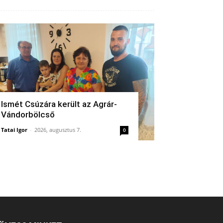
Ismét Csúzára került az Agrár-
Vándorbölcső
Tatai Igor
-
2026, augusztus 7.
0