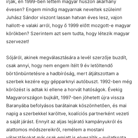
írják, én 1999-ben lettem magyar húszon akárhány
évesen? Engem mindig magyarnak neveltek szüleim!
Juhász Sándor viszont lassan hatvan éves lesz, vajon
hallott-e valaki arról, hogy ő 1999 előtt mozgott-e magyar
körökben? Szerintem azt sem tudta, hogy létezik magyar
szervezet!
Sójáról, akinek megválasztására a levél szerzője buzdít,
csak annyi, hogy nem engem ítélt 9 év letöltendő
börtönbüntetésre a hadbíróság, mert átjátszottam a
szerbek kezére egy gépparknyi autóbuszt. 1992-ben még
körözést is adtak ki ellene a horvát hatóságok. Évekig
Magyarországon bujkált, 1997-ben jöhetett újra vissza
Baranyába befolyásos barátainak köszönhetően, és mai
napig a szerbekkel karöltve, koalíciós partnerként vezeti
a saját járást. Ennyit az aljas lejárató kampányukról és
alattomos módszereikről, remélem a mostani
választásokat már csak emiatt is elveszítik – nyilatkozta