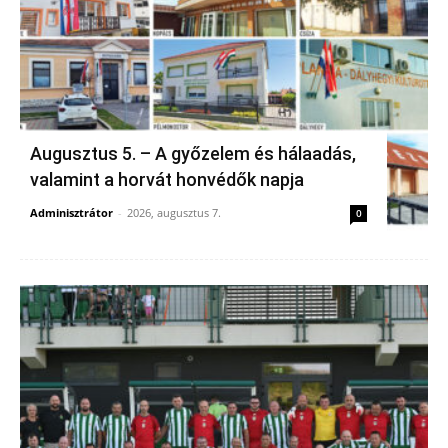
Augusztus 5. – A győzelem és hálaadás,
valamint a horvát honvédők napja
Adminisztrátor
-
2026, augusztus 7.
0