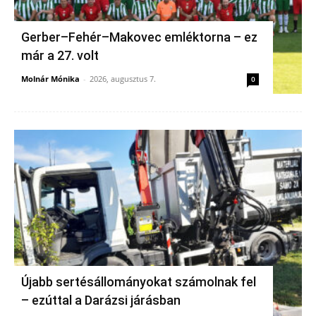
Gerber–Fehér–Makovec emléktorna – ez
már a 27. volt
Molnár Mónika
-
2026, augusztus 7.
0
Újabb sertésállományokat számolnak fel
– ezúttal a Darázsi járásban