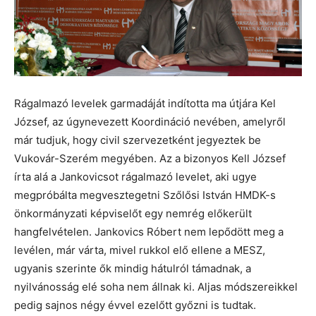
Rágalmazó levelek garmadáját indította ma útjára Kel
József, az úgynevezett Koordináció nevében, amelyről
már tudjuk, hogy civil szervezetként jegyeztek be
Vukovár-Szerém megyében. Az a bizonyos Kell József
írta alá a Jankovicsot rágalmazó levelet, aki ugye
megpróbálta megvesztegetni Szőlősi István HMDK-s
önkormányzati képviselőt egy nemrég előkerült
hangfelvételen. Jankovics Róbert nem lepődött meg a
levélen, már várta, mivel rukkol elő ellene a MESZ,
ugyanis szerinte ők mindig hátulról támadnak, a
nyilvánosság elé soha nem állnak ki. Aljas módszereikkel
pedig sajnos négy évvel ezelőtt győzni is tudtak.