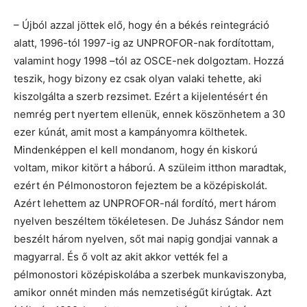
– Újból azzal jöttek elő, hogy én a békés reintegráció
alatt, 1996-tól 1997-ig az UNPROFOR-nak fordítottam,
valamint hogy 1998 –tól az OSCE-nek dolgoztam. Hozzá
teszik, hogy bizony ez csak olyan valaki tehette, aki
kiszolgálta a szerb rezsimet. Ezért a kijelentésért én
nemrég pert nyertem ellenük, ennek köszönhetem a 30
ezer kúnát, amit most a kampányomra költhetek.
Mindenképpen el kell mondanom, hogy én kiskorú
voltam, mikor kitört a háború. A szüleim itthon maradtak,
ezért én Pélmonostoron fejeztem be a középiskolát.
Azért lehettem az UNPROFOR-nál fordító, mert három
nyelven beszéltem tökéletesen. De Juhász Sándor nem
beszélt három nyelven, sőt mai napig gondjai vannak a
magyarral. És ő volt az akit akkor vették fel a
pélmonostori középiskolába a szerbek munkaviszonyba,
amikor onnét minden más nemzetiségűt kirúgtak. Azt