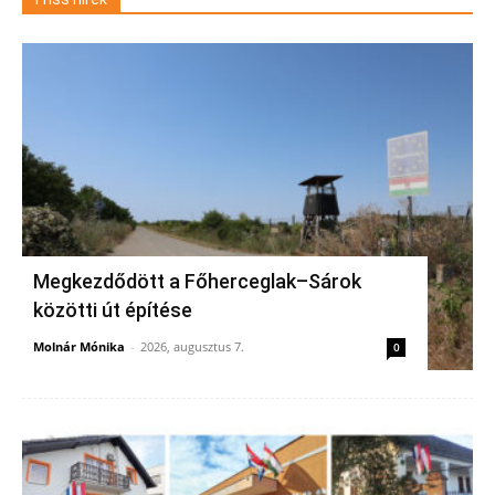
Megkezdődött a Főherceglak–Sárok
közötti út építése
Molnár Mónika
-
2026, augusztus 7.
0