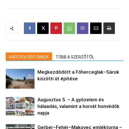
KAPCSOLÓDÓ CIKKEK
TÖBB A SZERZŐTŐL
Megkezdődött a Főherceglak–Sárok
közötti út építése
Augusztus 5. – A győzelem és
hálaadás, valamint a horvát honvédők
napja
Gerber–Fehér–Makovec emléktorna –