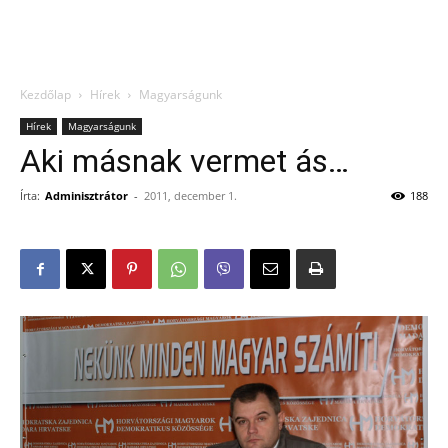
Kezdőlap
Hírek
Magyarságunk
Hírek
Magyarságunk
Aki másnak vermet ás…
Írta:
Adminisztrátor
-
2011, december 1.
188