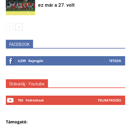
ez már a 27. volt
FACEBOOK
4,039
Rajongók
TETSZIK
Drávatáj - Youtube
763
Feliratkozó
FELIRATKOZÁS
Támogató: