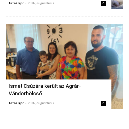
Tatai Igor
-
2026, augusztus 7.
0
Ismét Csúzára került az Agrár-
Vándorbölcső
Tatai Igor
-
2026, augusztus 7.
0