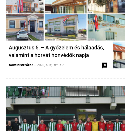
Augusztus 5. – A győzelem és hálaadás,
valamint a horvát honvédők napja
Adminisztrátor
-
2026, augusztus 7.
0