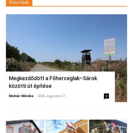
Friss hírek
Megkezdődött a Főherceglak–Sárok
közötti út építése
Molnár Mónika
-
2026, augusztus 7.
0