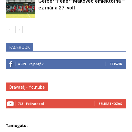
Gerber–Fehér–Makovec emléktorna –
ez már a 27. volt
FACEBOOK
4,039
Rajongók
TETSZIK
Drávatáj - Youtube
763
Feliratkozó
FELIRATKOZÁS
Támogató: