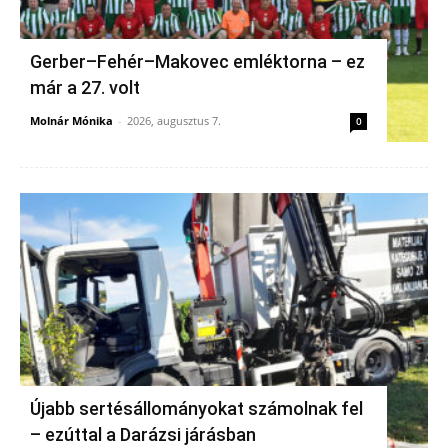
Gerber–Fehér–Makovec emléktorna – ez
már a 27. volt
Molnár Mónika
-
2026, augusztus 7.
0
Újabb sertésállományokat számolnak fel
– ezúttal a Darázsi járásban