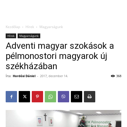
Kezdőlap
Hírek
Magyarságunk
Hírek
Magyarságunk
Adventi magyar szokások a
pélmonostori magyarok új
székházában
Írta:
Hordósi Dániel
-
2017, december 14.
368