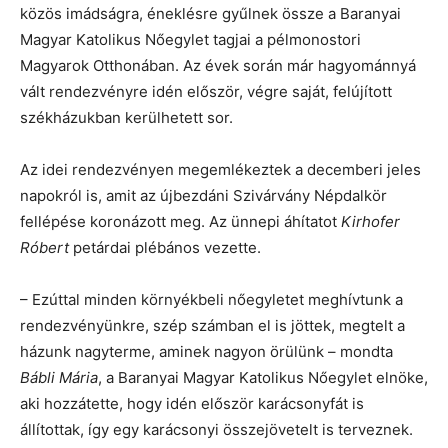
közös imádságra, éneklésre gyűlnek össze a Baranyai
Magyar Katolikus Nőegylet tagjai a pélmonostori
Magyarok Otthonában. Az évek során már hagyománnyá
vált rendezvényre idén először, végre saját, felújított
székházukban kerülhetett sor.
Az idei rendezvényen megemlékeztek a decemberi jeles
napokról is, amit az újbezdáni Szivárvány Népdalkör
fellépése koronázott meg. Az ünnepi áhítatot
Kirhofer
Róbert
petárdai plébános vezette.
– Ezúttal minden környékbeli nőegyletet meghívtunk a
rendezvényünkre, szép számban el is jöttek, megtelt a
házunk nagyterme, aminek nagyon örülünk – mondta
Bábli Mária
, a Baranyai Magyar Katolikus Nőegylet elnöke,
aki hozzátette, hogy idén először karácsonyfát is
állítottak, így egy karácsonyi összejövetelt is terveznek.