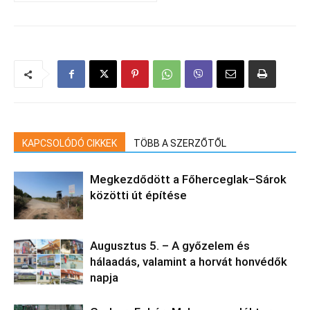
KAPCSOLÓDÓ CIKKEK
TÖBB A SZERZŐTŐL
Megkezdődött a Főherceglak–Sárok
közötti út építése
Augusztus 5. – A győzelem és
hálaadás, valamint a horvát honvédők
napja