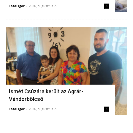
Tatai Igor
-
2026, augusztus 7.
0
Ismét Csúzára került az Agrár-
Vándorbölcső
Tatai Igor
-
2026, augusztus 7.
0