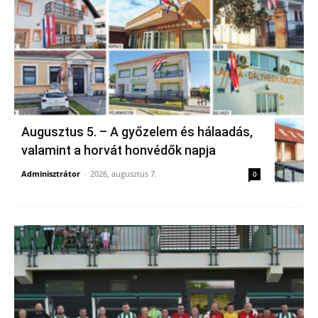
Augusztus 5. – A győzelem és hálaadás,
valamint a horvát honvédők napja
Adminisztrátor
-
2026, augusztus 7.
0