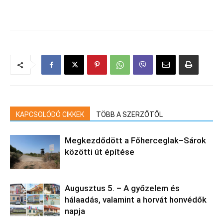
KAPCSOLÓDÓ CIKKEK
TÖBB A SZERZŐTŐL
Megkezdődött a Főherceglak–Sárok
közötti út építése
Augusztus 5. – A győzelem és
hálaadás, valamint a horvát honvédők
napja