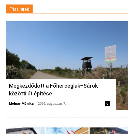
Friss hírek
Megkezdődött a Főherceglak–Sárok
közötti út építése
Molnár Mónika
-
2026, augusztus 7.
0