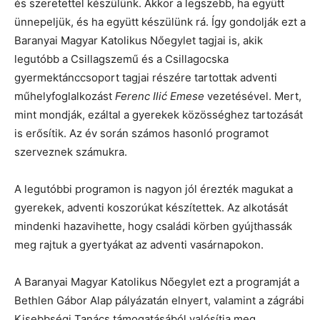
és szeretettel készülünk. Akkor a legszebb, ha együtt
ünnepeljük, és ha együtt készülünk rá. Így gondolják ezt a
Baranyai Magyar Katolikus Nőegylet tagjai is, akik
legutóbb a Csillagszemű és a Csillagocska
gyermektánccsoport tagjai részére tartottak adventi
műhelyfoglalkozást
Ferenc Ilić Emese
vezetésével. Mert,
mint mondják, ezáltal a gyerekek közösséghez tartozását
is erősítik. Az év során számos hasonló programot
szerveznek számukra.
A legutóbbi programon is nagyon jól érezték magukat a
gyerekek, adventi koszorúkat készítettek. Az alkotását
mindenki hazavihette, hogy családi körben gyújthassák
meg rajtuk a gyertyákat az adventi vasárnapokon.
A Baranyai Magyar Katolikus Nőegylet ezt a programját a
Bethlen Gábor Alap pályázatán elnyert, valamint a zágrábi
Kisebbségi Tanács támogatásából valósítja meg.