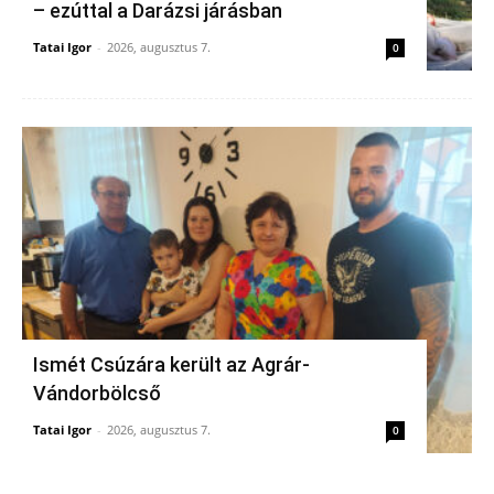
– ezúttal a Darázsi járásban
Tatai Igor
-
2026, augusztus 7.
0
Ismét Csúzára került az Agrár-
Vándorbölcső
Tatai Igor
-
2026, augusztus 7.
0