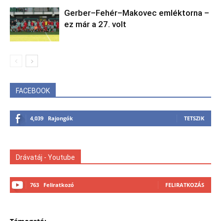
Gerber–Fehér–Makovec emléktorna –
ez már a 27. volt
FACEBOOK
4,039
Rajongók
TETSZIK
Drávatáj - Youtube
763
Feliratkozó
FELIRATKOZÁS