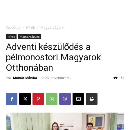
Kezdőlap
Hírek
Magyarságunk
Hírek
Magyarságunk
Adventi készülődés a
pélmonostori Magyarok
Otthonában
Írta:
Molnár Mónika
-
2023, november 30.
134