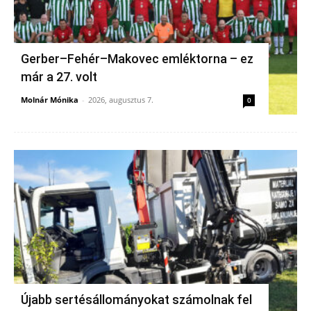
Gerber–Fehér–Makovec emléktorna – ez
már a 27. volt
Molnár Mónika
-
2026, augusztus 7.
0
Újabb sertésállományokat számolnak fel