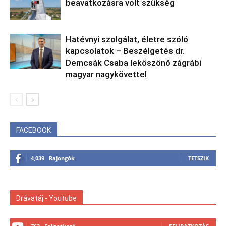
beavatkozásra volt szükség
Hatévnyi szolgálat, életre szóló
kapcsolatok – Beszélgetés dr.
Demcsák Csaba leköszönő zágrábi
magyar nagykövettel
FACEBOOK
4,039
Rajongók
TETSZIK
Drávatáj - Youtube