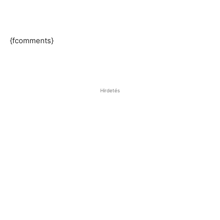
{fcomments}
Hirdetés