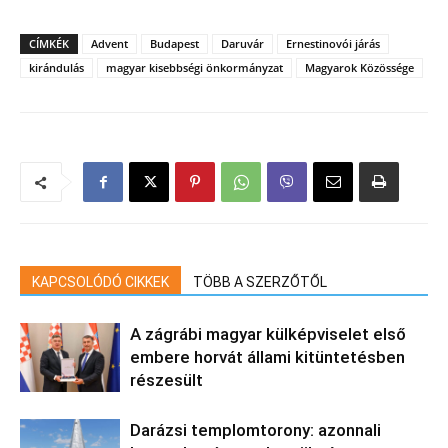
CÍMKÉK
Advent
Budapest
Daruvár
Ernestinovói járás
kirándulás
magyar kisebbségi önkormányzat
Magyarok Közössége
KAPCSOLÓDÓ CIKKEK
TÖBB A SZERZŐTŐL
A zágrábi magyar külképviselet első
embere horvát állami kitüntetésben
részesült
Darázsi templomtorony: azonnali