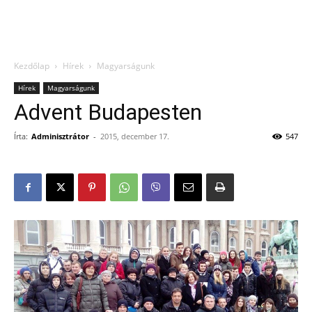
Kezdőlap
Hírek
Magyarságunk
Hírek
Magyarságunk
Advent Budapesten
Írta:
Adminisztrátor
-
2015, december 17.
547