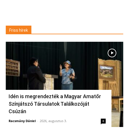
Friss hírek
Idén is megrendezték a Magyar Amatőr
Színjátszó Társulatok Találkozóját
Csúzán
Racsmány Dániel
-
2026, augusztus 3.
0