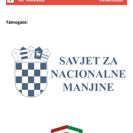
763
Feliratkozó
FELIRATKOZÁS
Támogató: