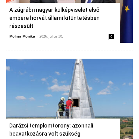
A zágrábi magyar külképviselet első
embere horvát állami kitüntetésben
részesült
Molnár Mónika
-
2026, július 30.
0
Darázsi templomtorony: azonnali
beavatkozásra volt szükség