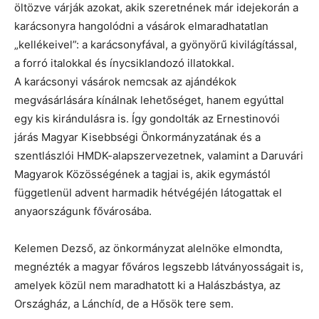
öltözve várják azokat, akik szeretnének már idejekorán a
karácsonyra hangolódni a vásárok elmaradhatatlan
„kellékeivel”: a karácsonyfával, a gyönyörű kivilágítással,
a forró italokkal és ínycsiklandozó illatokkal.
A karácsonyi vásárok nemcsak az ajándékok
megvásárlására kínálnak lehetőséget, hanem egyúttal
egy kis kirándulásra is. Így gondolták az Ernestinovói
járás Magyar Kisebbségi Önkormányzatának és a
szentlászlói HMDK-alapszervezetnek, valamint a Daruvári
Magyarok Közösségének a tagjai is, akik egymástól
függetlenül advent harmadik hétvégéjén látogattak el
anyaországunk fővárosába.
Kelemen Dezső, az önkormányzat alelnöke elmondta,
megnézték a magyar főváros legszebb látványosságait is,
amelyek közül nem maradhatott ki a Halászbástya, az
Országház, a Lánchíd, de a Hősök tere sem.