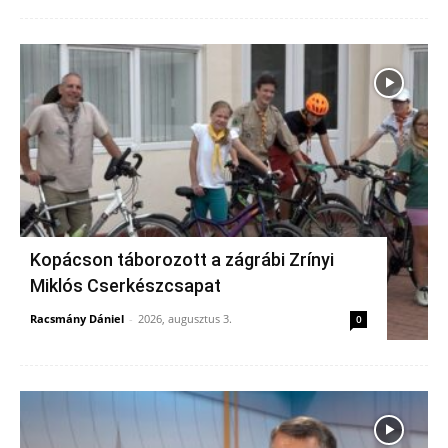
Kopácson táborozott a zágrábi Zrínyi
Miklós Cserkészcsapat
Racsmány Dániel
-
2026, augusztus 3.
0