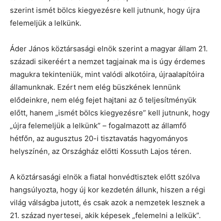
szerint ismét bölcs kiegyezésre kell jutnunk, hogy újra
felemeljük a lelkünk.
Áder János köztársasági elnök szerint a magyar állam 21.
századi sikeréért a nemzet tagjainak ma is úgy érdemes
magukra tekinteniük, mint valódi alkotóira, újraalapítóira
államunknak. Ezért nem elég büszkének lennünk
elődeinkre, nem elég fejet hajtani az ő teljesítményük
előtt, hanem „ismét bölcs kiegyezésre” kell jutnunk, hogy
„újra felemeljük a lelkünk” – fogalmazott az államfő
hétfőn, az augusztus 20-i tisztavatás hagyományos
helyszínén, az Országház előtti Kossuth Lajos téren.
A köztársasági elnök a fiatal honvédtisztek előtt szólva
hangsúlyozta, hogy új kor kezdetén állunk, hiszen a régi
világ válságba jutott, és csak azok a nemzetek lesznek a
21. század nyertesei, akik képesek „felemelni a lelkük”.