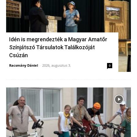
Idén is megrendezték a Magyar Amatőr
Színjátszó Társulatok Találkozóját
Csúzán
Racsmány Dániel
-
2026, augusztus 3.
0