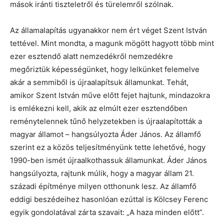
mások iránti tiszteletről és türelemről szólnak.
Az államalapítás ugyanakkor nem ért véget Szent István
tettével. Mint mondta, a magunk mögött hagyott több mint
ezer esztendő alatt nemzedékről nemzedékre
megőriztük képességünket, hogy lelkünket felemelve
akár a semmiből is újraalapítsuk államunkat. Tehát,
amikor Szent István műve előtt fejet hajtunk, mindazokra
is emlékezni kell, akik az elmúlt ezer esztendőben
reménytelennek tűnő helyzetekben is újraalapították a
magyar államot – hangsúlyozta Áder János. Az államfő
szerint ez a közös teljesítményünk tette lehetővé, hogy
1990-ben ismét újraalkothassuk államunkat. Áder János
hangsúlyozta, rajtunk múlik, hogy a magyar állam 21.
századi építménye milyen otthonunk lesz. Az államfő
eddigi beszédeihez hasonlóan ezúttal is Kölcsey Ferenc
egyik gondolatával zárta szavait: „A haza minden előtt”.