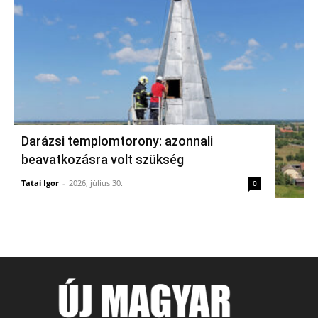
Darázsi templomtorony: azonnali
beavatkozásra volt szükség
Tatai Igor
-
2026, július 30.
0