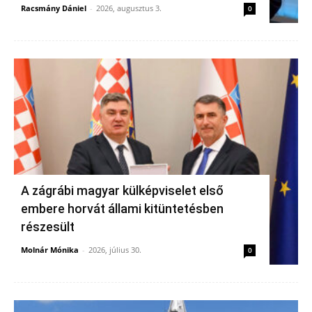
Racsmány Dániel
-
2026, augusztus 3.
0
A zágrábi magyar külképviselet első
embere horvát állami kitüntetésben
részesült
Molnár Mónika
-
2026, július 30.
0