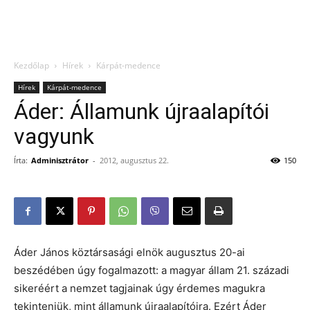
Kezdőlap
Hírek
Kárpát-medence
Hírek
Kárpát-medence
Áder: Államunk újraalapítói
vagyunk
Írta:
Adminisztrátor
-
2012, augusztus 22.
150
Áder János köztársasági elnök augusztus 20-ai
beszédében úgy fogalmazott: a magyar állam 21. századi
sikeréért a nemzet tagjainak úgy érdemes magukra
tekinteniük, mint államunk újraalapítóira. Ezért Áder