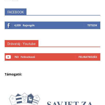
FACEBOOK
4,039
Rajongók
TETSZIK
Drávatáj - Youtube
763
Feliratkozó
FELIRATKOZÁS
Támogató: