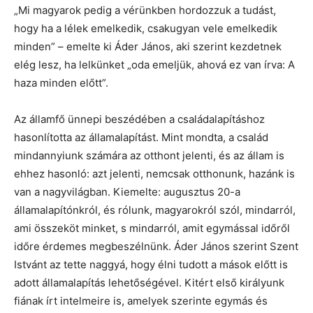
„Mi magyarok pedig a vérünkben hordozzuk a tudást,
hogy ha a lélek emelkedik, csakugyan vele emelkedik
minden” – emelte ki Áder János, aki szerint kezdetnek
elég lesz, ha lelkünket „oda emeljük, ahová ez van írva: A
haza minden előtt”.
Az államfő ünnepi beszédében a családalapításhoz
hasonlította az államalapítást. Mint mondta, a család
mindannyiunk számára az otthont jelenti, és az állam is
ehhez hasonló: azt jelenti, nemcsak otthonunk, hazánk is
van a nagyvilágban. Kiemelte: augusztus 20-a
államalapítónkról, és rólunk, magyarokról szól, mindarról,
ami összeköt minket, s mindarról, amit egymással időről
időre érdemes megbeszélnünk. Áder János szerint Szent
Istvánt az tette naggyá, hogy élni tudott a mások előtt is
adott államalapítás lehetőségével. Kitért első királyunk
fiának írt intelmeire is, amelyek szerinte egymás és