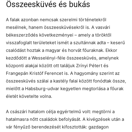
Összeesküvés és bukás
A falak azonban nemcsak szerelmi történetekről
mesélnek, hanem összeesküvésekről is. A vasvári
békeszerződés következményei – amely a töröktől
visszafoglalt területeket ismét a szultánnak adta – keserű
csalódást hoztak a magyar és horvát főuraknak. Ekkor
kezdődött a Wesselényi-féle összeesküvés, amelynek
központi alakjai között ott találjuk Zrínyi Pétert és
Frangepán Kristóf Ferencet is. A hagyomány szerint az
összeesküvés szálai a kastély falai között fonódtak össze,
mielőtt a Habsburg-udvar kegyetlen megtorlása a főurak
életét követelte volna.
A császári hatalom célja egyértelmű volt: megtörni a
hatalmasra nőtt családok befolyását. A kivégzések után a
vár fényűző berendezését kifosztották: gazdagon