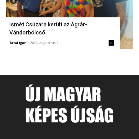
Ismét Csúzára került az Agrár-
Vándorbölcső
Tatai Igor
-
2026, augusztus 7.
0