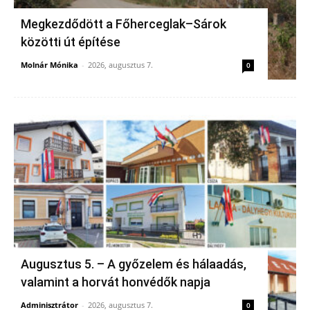
Megkezdődött a Főherceglak–Sárok
közötti út építése
Molnár Mónika
-
2026, augusztus 7.
0
Augusztus 5. – A győzelem és hálaadás,
valamint a horvát honvédők napja
Adminisztrátor
-
2026, augusztus 7.
0