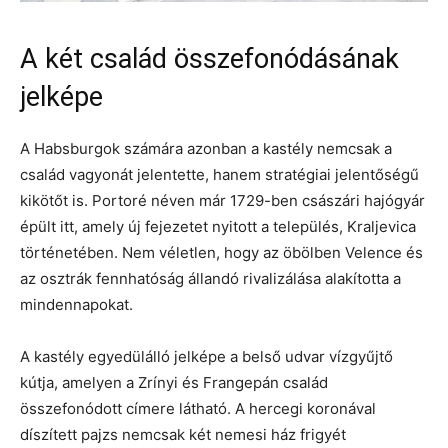
A két család összefonódásának
jelképe
A Habsburgok számára azonban a kastély nemcsak a
család vagyonát jelentette, hanem stratégiai jelentőségű
kikötőt is. Portoré néven már 1729-ben császári hajógyár
épült itt, amely új fejezetet nyitott a település, Kraljevica
történetében. Nem véletlen, hogy az öbölben Velence és
az osztrák fennhatóság állandó rivalizálása alakította a
mindennapokat.
A kastély egyedülálló jelképe a belső udvar vízgyűjtő
kútja, amelyen a Zrínyi és Frangepán család
összefonódott címere látható. A hercegi koronával
díszített pajzs nemcsak két nemesi ház frigyét