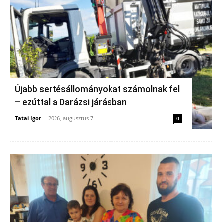
Újabb sertésállományokat számolnak fel
– ezúttal a Darázsi járásban
Tatai Igor
-
2026, augusztus 7.
0