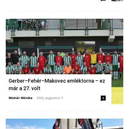
Gerber–Fehér–Makovec emléktorna – ez
már a 27. volt
Molnár Mónika
-
2026, augusztus 7.
0