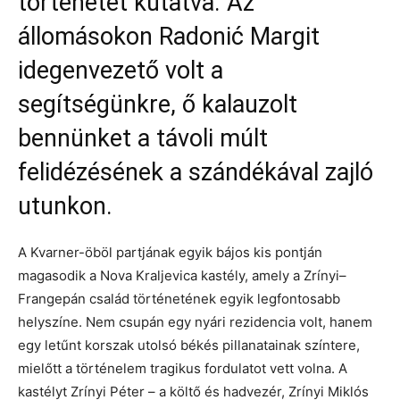
történetét kutatva. Az
állomásokon Radonić Margit
idegenvezető volt a
segítségünkre, ő kalauzolt
bennünket a távoli múlt
felidézésének a szándékával zajló
utunkon.
A Kvarner-öböl partjának egyik bájos kis pontján
magasodik a Nova Kraljevica kastély, amely a Zrínyi–
Frangepán család történetének egyik legfontosabb
helyszíne. Nem csupán egy nyári rezidencia volt, hanem
egy letűnt korszak utolsó békés pillanatainak színtere,
mielőtt a történelem tragikus fordulatot vett volna. A
kastélyt Zrínyi Péter – a költő és hadvezér, Zrínyi Miklós