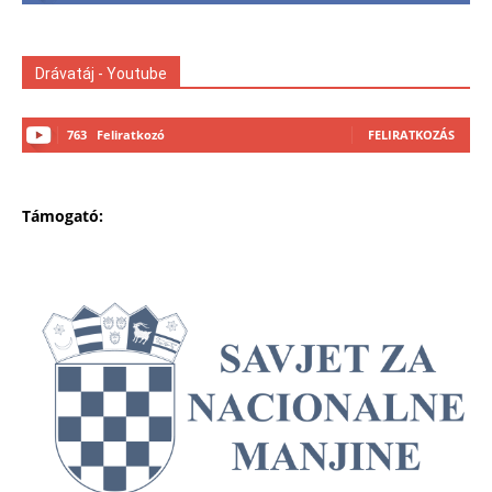
Drávatáj - Youtube
763
Feliratkozó
FELIRATKOZÁS
Támogató: