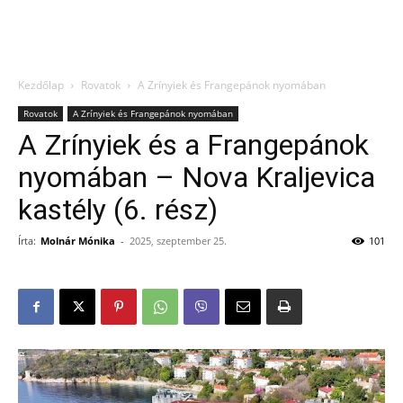
Kezdőlap
Rovatok
A Zrínyiek és Frangepánok nyomában
Rovatok
A Zrínyiek és Frangepánok nyomában
A Zrínyiek és a Frangepánok
nyomában – Nova Kraljevica
kastély (6. rész)
Írta:
Molnár Mónika
-
2025, szeptember 25.
101