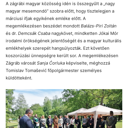
A zágrábi magyar közösség idén is összegyűlt a „nagy
magyar mesemondó” szobra előtt, hogy tisztelegjen a
márciusi ifjak egyikének emléke előtt. A
megemlékezésen beszédet mondott
Balázs-Piri Zoltán
és dr.
Demcsák Csaba
nagykövet, mindketten Jókai Mór
irodalmi örökségének jelentőségét és a magyar kulturális
emlékhelyek szerepét hangsúlyozták. Ezt követően
koszorúzási ünnepségre került sor. A megemlékezésen
Zágráb városát
Sanja Ćorluka
képviselte, méghozzá
Tomislav Tomašević főpolgármester személyes
küldötteként.