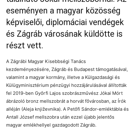
eseményen a magyar közösség
képviselői, diplomáciai vendégek
és Zágráb városának küldötte is
részt vett.
A Zágrábi Magyar Kisebbségi Tanács
kezdeményezésére, Zágráb és Budapest támogatásával,
valamint a magyar kormány, illetve a Külgazdasági és
Külügyminisztérium pénzügyi hozzájárulásával állították
fel 2019-ben Győrfi Lajos szobrászművész Jókai Mórt
ábrázoló bronz mellszobrát a horvát fővárosban, az Írók
alléján (Aleja književnika). A Petőfi Sándor-emléktábla és
Antall József mellszobra után ezzel újabb jelentős
magyar emlékhellyel gazdagodott Zágráb.