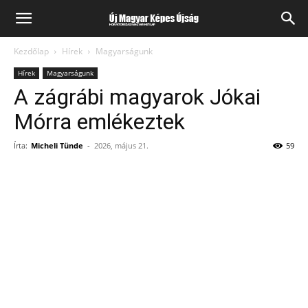
Kezdőlap
Hírek
Magyarságunk
Hírek
Magyarságunk
A zágrábi magyarok Jókai
Mórra emlékeztek
Írta:
Micheli Tünde
-
2026, május 21.
59