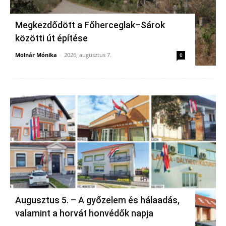
Megkezdődött a Főherceglak–Sárok
közötti út építése
Molnár Mónika
-
2026, augusztus 7.
0
Augusztus 5. – A győzelem és hálaadás,
valamint a horvát honvédők napja