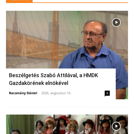
Beszélgetés Szabó Attilával, a HMDK
Gazdakörének elnökével
Racsmány Dániel
-
2026, augusztus 10.
0