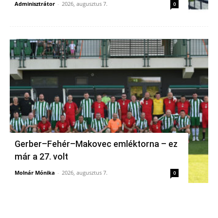
Adminisztrátor
-
2026, augusztus 7.
0
Gerber–Fehér–Makovec emléktorna – ez
már a 27. volt
Molnár Mónika
-
2026, augusztus 7.
0