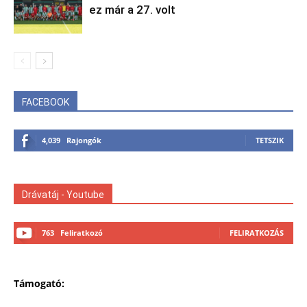
ez már a 27. volt
FACEBOOK
4,039
Rajongók
TETSZIK
Drávatáj - Youtube
763
Feliratkozó
FELIRATKOZÁS
Támogató: