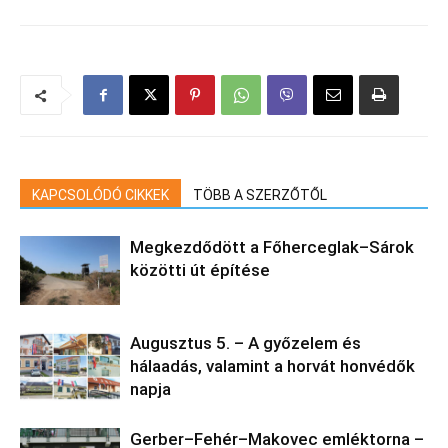
KAPCSOLÓDÓ CIKKEK
TÖBB A SZERZŐTŐL
Megkezdődött a Főherceglak–Sárok
közötti út építése
Augusztus 5. – A győzelem és
hálaadás, valamint a horvát honvédők
napja
Gerber–Fehér–Makovec emléktorna –