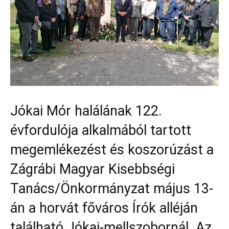
Jókai Mór halálának 122.
évfordulója alkalmából tartott
megemlékezést és koszorúzást a
Zágrábi Magyar Kisebbségi
Tanács/Önkormányzat május 13-
án a horvát főváros Írók alléján
található Jókai-mellszobornál. Az