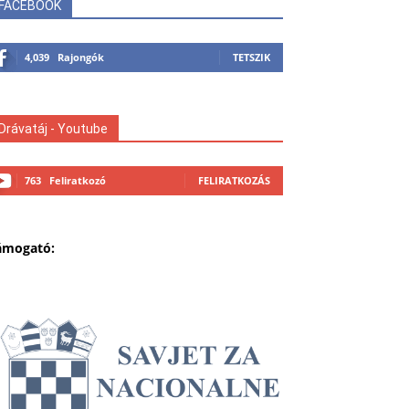
FACEBOOK
4,039
Rajongók
TETSZIK
Drávatáj - Youtube
763
Feliratkozó
FELIRATKOZÁS
ámogató: