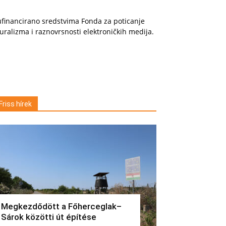
financirano sredstvima Fonda za poticanje
uralizma i raznovrsnosti elektroničkih medija.
Friss hírek
Megkezdődött a Főherceglak–
Sárok közötti út építése