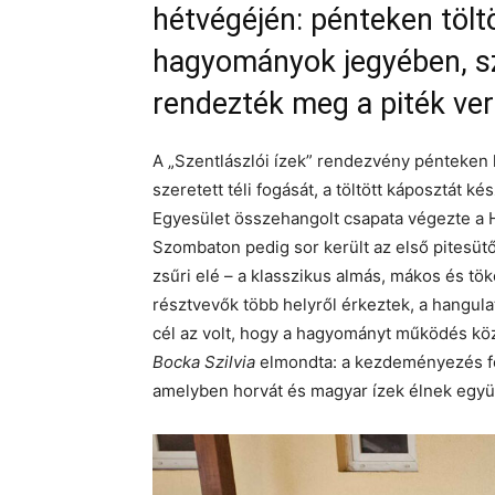
hétvégéjén: pénteken töltö
hagyományok jegyében, s
rendezték meg a piték ver
A „Szentlászlói ízek” rendezvény pénteken 
szeretett téli fogását, a töltött káposztát 
Egyesület összehangolt csapata végezte a 
Szombaton pedig sor került az első pitesüt
zsűri elé – a klasszikus almás, mákos és tök
résztvevők több helyről érkeztek, a hangula
cél az volt, hogy a hagyományt működés k
Bocka Szilvia
elmondta: a kezdeményezés fó
amelyben horvát és magyar ízek élnek együt