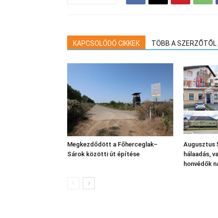
KAPCSOLÓDÓ CIKKEK
TÖBB A SZERZŐTŐL
Megkezdődött a Főherceglak–
Augusztus 5
Sárok közötti út építése
hálaadás, v
honvédők n