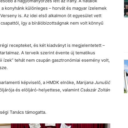
ésőbb a hagyományőrzés lett az irány. A fiatalok
g a konyhánk különleges – horvát és magyar ízelemek
 Verseny is. Az idei első alkalmon öt egyesület vett
 csapattól, így a bírálóbizottságnak nem volt könnyű
régi recepteket, és két kiadványt is megjelentetett –
tartalmaz. A terveik szerint évente új tematikus
ói ízek” tehát nem csupán gasztronómiai esemény volt,
sze.
arlamenti képviselő, a HMDK elnöke,
Marijana Junušić
jöljárója és elöljáró-helyettese, valamint
Császár Zoltán
ségi Tanács támogatta.