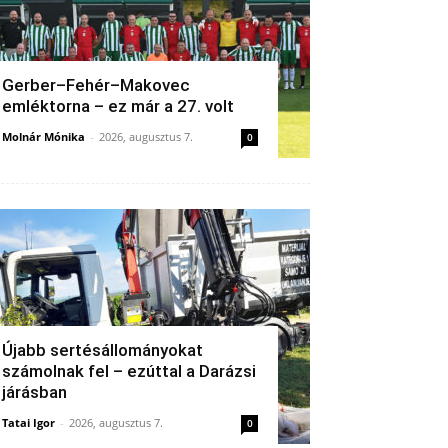
Gerber–Fehér–Makovec
emléktorna – ez már a 27. volt
Molnár Mónika
-
2026, augusztus 7.
0
Újabb sertésállományokat
számolnak fel – ezúttal a Darázsi
járásban
Tatai Igor
-
2026, augusztus 7.
0