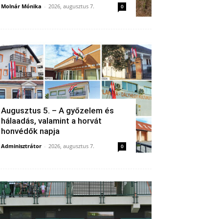
Molnár Mónika
-
2026, augusztus 7.
0
Augusztus 5. – A győzelem és
hálaadás, valamint a horvát
honvédők napja
Adminisztrátor
-
2026, augusztus 7.
0