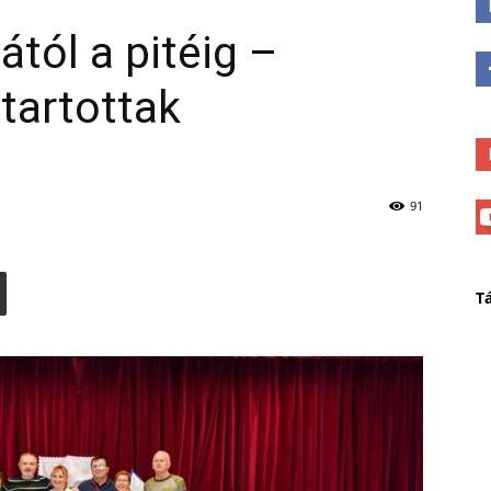
ától a pitéig –
tartottak
91
T