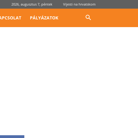
2026, augusztus 7, péntek
Vijesti na hrvatskom
APCSOLAT
PÁLYÁZATOK