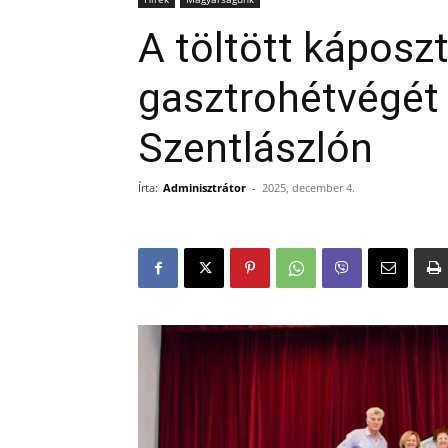
A töltött káposzt
gasztrohétvégét 
Szentlászlón
Írta:
Adminisztrátor
-
2025, december 4.