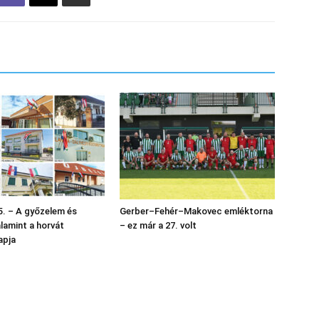
. – A győzelem és
Gerber–Fehér–Makovec emléktorna
alamint a horvát
– ez már a 27. volt
apja