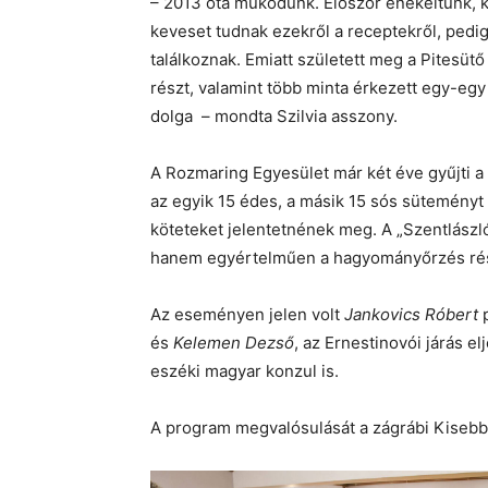
– 2013 óta működünk. Először énekeltünk, k
keveset tudnak ezekről a receptekről, pedi
találkoznak. Emiatt született meg a Pitesütő
részt, valamint több minta érkezett egy-egy
dolga – mondta Szilvia asszony.
A Rozmaring Egyesület már két éve gyűjti a 
az egyik 15 édes, a másik 15 sós süteményt 
köteteket jelentetnének meg. A „Szentlászl
hanem egyértelműen a hagyományőrzés ré
Az eseményen jelen volt
Jankovics Róbert
p
és
Kelemen Dezső
, az Ernestinovói járás el
eszéki magyar konzul is.
A program megvalósulását a zágrábi Kisebb