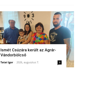
Ismét Csúzára került az Agrár-
Vándorbölcső
Tatai Igor
-
2026, augusztus 7.
0