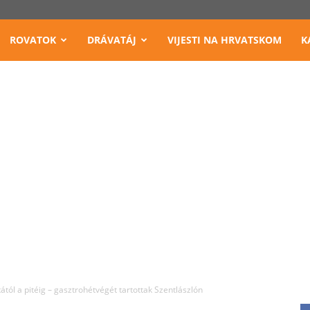
ROVATOK
DRÁVATÁJ
VIJESTI NA HRVATSKOM
K
tától a pitéig – gasztrohétvégét tartottak Szentlászlón