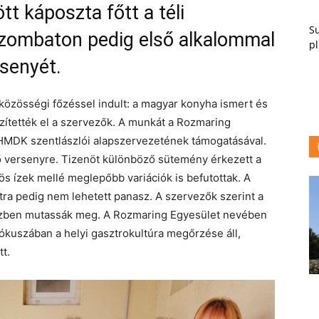
tt káposzta főtt a téli
Su
zombaton pedig első alkalommal
pl
senyét.
közösségi főzéssel indult: a magyar konyha ismert és
készítették el a szervezők. A munkát a Rozmaring
HMDK szentlászlói alapszervezetének támogatásával.
ő versenyre. Tizenöt különböző sütemény érkezett a
ös ízek mellé meglepőbb variációk is befutottak. A
tra pedig nem lehetett panasz. A szervezők szerint a
özben mutassák meg. A Rozmaring Egyesület nevében
kuszában a helyi gasztrokultúra megőrzése áll,
t.