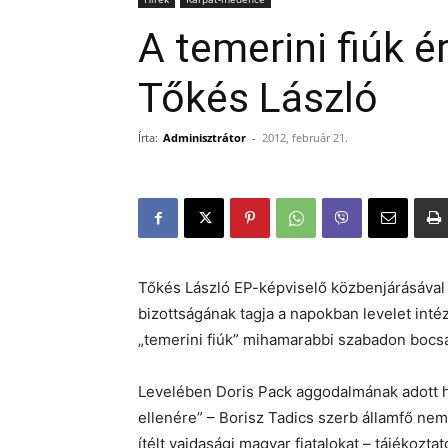
A temerini fiúk 
Tőkés László
Írta:
Adminisztrátor
-
2012, február 21.
Tőkés László EP-képviselő közbenjárásával 
bizottságának tagja a napokban levelet intéz
„temerini fiúk” mihamarabbi szabadon bocsá
Levelében Doris Pack aggodalmának adott h
ellenére” – Borisz Tadics szerb államfő n
ítélt vajdasági magyar fiatalokat – tájékozt