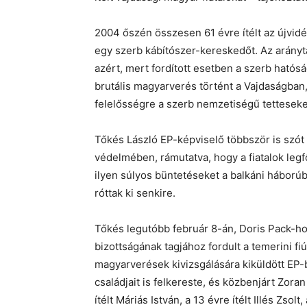
2004 őszén összesen 61 évre ítélt az újvidé
egy szerb kábítószer-kereskedőt. Az arányta
azért, mert fordított esetben a szerb hatós
brutális magyarverés történt a Vajdaságban,
felelősségre a szerb nemzetiségű tetteseke
Tőkés László EP-képviselő többször is szót 
védelmében, rámutatva, hogy a fiatalok leg
ilyen súlyos büntetéseket a balkáni hábor
róttak ki senkire.
Tőkés legutóbb február 8-án, Doris Pack-ho
bizottságának tagjához fordult a temerini f
magyarverések kivizsgálására kiküldött EP-b
családjait is felkereste, és közbenjárt Zora
ítélt Máriás István, a 13 évre ítélt Illés Zsol