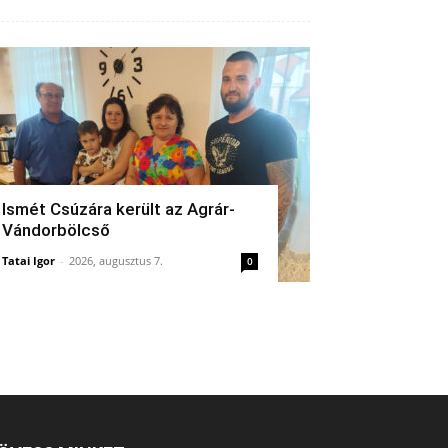
Ismét Csúzára került az Agrár-
Vándorbölcső
Tatai Igor
-
2026, augusztus 7.
0