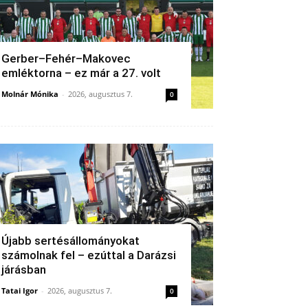
Gerber–Fehér–Makovec
emléktorna – ez már a 27. volt
Molnár Mónika
-
2026, augusztus 7.
0
Újabb sertésállományokat
számolnak fel – ezúttal a Darázsi
járásban
Tatai Igor
-
2026, augusztus 7.
0