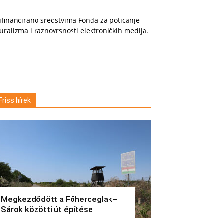
financirano sredstvima Fonda za poticanje
uralizma i raznovrsnosti elektroničkih medija.
Friss hírek
Megkezdődött a Főherceglak–
Sárok közötti út építése