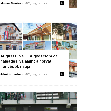
Molnár Mónika
-
2026, augusztus 7.
0
Augusztus 5. – A győzelem és
hálaadás, valamint a horvát
honvédők napja
Adminisztrátor
-
2026, augusztus 7.
0