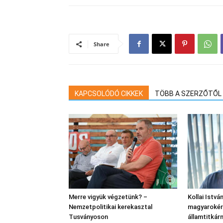
Share
KAPCSOLÓDÓ CIKKEK
TÖBB A SZERZŐTŐL
Merre vigyük végzetünk? –
Kollai Istvá
Nemzetpolitikai kerekasztal
magyarokért
Tusványoson
államtitkár