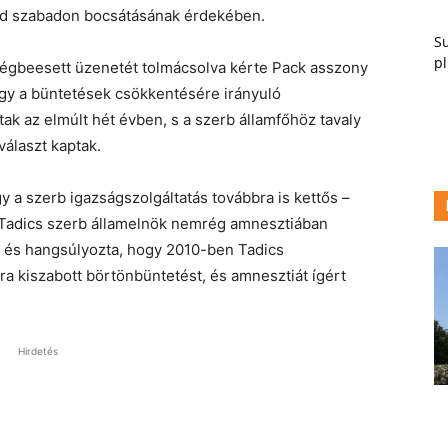
rpád szabadon bocsátásának érdekében.
Su
pl
ségbeesett üzenetét tolmácsolva kérte Pack asszony
hogy a büntetések csökkentésére irányuló
ak az elmúlt hét évben, s a szerb államfőhöz tavaly
választ kaptak.
y a szerb igazságszolgáltatás továbbra is kettős –
 Tadics szerb államelnök nemrég amnesztiában
, és hangsúlyozta, hogy 2010-ben Tadics
ra kiszabott börtönbüntetést, és amnesztiát ígért
Hirdetés