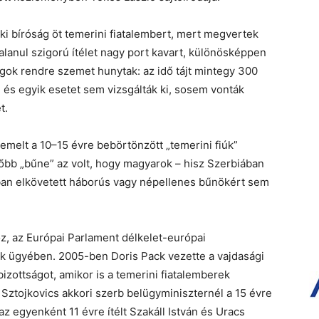
ki bíróság öt temerini fiatalembert, mert megvertek
lanul szigorú ítélet nagy port kavart, különösképpen
ágok rendre szemet hunytak: az idő tájt mintegy 300
 és egyik esetet sem vizsgálták ki, sosem vonták
t.
emelt a 10–15 évre bebörtönzött „temerini fiúk”
főbb „bűne” az volt, hogy magyarok – hisz Szerbiában
úban elkövetett háborús vagy népellenes bűnökért sem
z, az Európai Parlament délkelet-európai
iúk ügyében. 2005-ben Doris Pack vezette a vajdasági
izottságot, amikor is a temerini fiatalemberek
n Sztojkovics akkori szerb belügyminiszternél a 15 évre
t, az egyenként 11 évre ítélt Szakáll István és Uracs