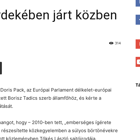
érdekében járt közben
314
T
Doris Pack, az Európai Parlament délkelet-európai
ett Borisz Tadics szerb államfőhöz, és kérte a
tását.
angot, hogy – 2010-ben tett, „emberséges ígérete
em részesítette közkegyelemben a súlyos börtönévekre
atott közleményben Tőkés László sajtóirodája.