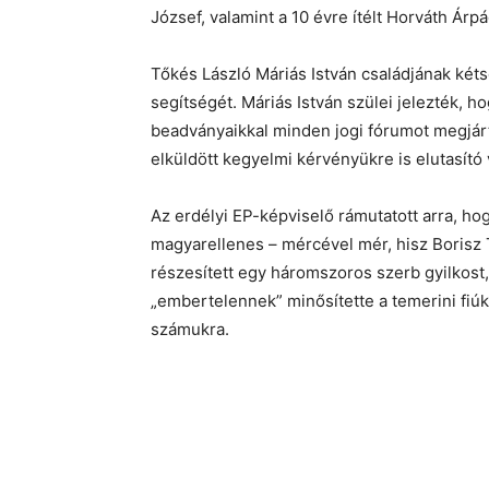
József, valamint a 10 évre ítélt Horváth Á
Tőkés László Máriás István családjának két
segítségét. Máriás István szülei jelezték, 
beadványaikkal minden jogi fórumot megjárt
elküldött kegyelmi kérvényükre is elutasító 
Az erdélyi EP-képviselő rámutatott arra, hog
magyarellenes – mércével mér, hisz Borisz
részesített egy háromszoros szerb gyilkost
„embertelennek” minősítette a temerini fiúk
számukra.