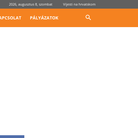
2026, augusztus 8, szombat
Vijesti na hrvatskom
APCSOLAT
PÁLYÁZATOK