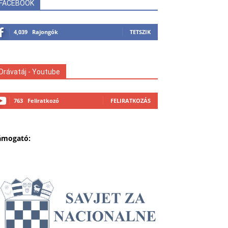
FACEBOOK
4,039
Rajongók
TETSZIK
Drávatáj - Youtube
763
Feliratkozó
FELIRATKOZÁS
ámogató: