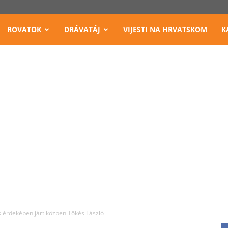
ROVATOK
DRÁVATÁJ
VIJESTI NA HRVATSKOM
K
úk érdekében járt közben Tőkés László