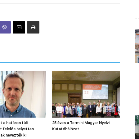
nt a határon túli
25 éves a Termini Magyar Nyelvi
 felelős helyettes
Kutatóhálózat
nak nevezték ki