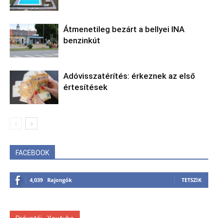
Átmenetileg bezárt a bellyei INA
benzinkút
Adóvisszatérítés: érkeznek az első
értesítések
FACEBOOK
4,039
Rajongók
TETSZIK