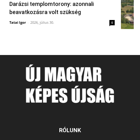
Darázsi templomtorony: azonnali
beavatkozásra volt szükség
Tatai Igor
-
2026, július 30.
0
RÓLUNK