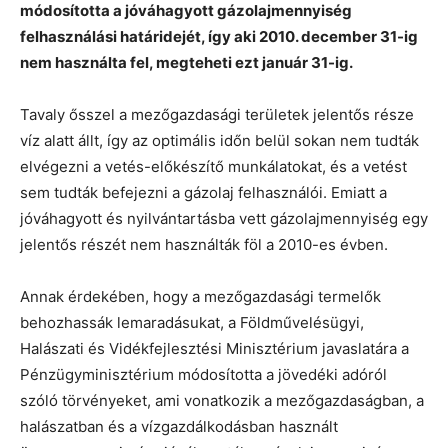
módosította a jóváhagyott gázolajmennyiség
felhasználási határidejét, így aki 2010. december 31-ig
nem használta fel, megteheti ezt január 31-ig.
Tavaly ősszel a mezőgazdasági területek jelentős része
víz alatt állt, így az optimális időn belül sokan nem tudták
elvégezni a vetés-előkészítő munkálatokat, és a vetést
sem tudták befejezni a gázolaj felhasználói. Emiatt a
jóváhagyott és nyilvántartásba vett gázolajmennyiség egy
jelentős részét nem használták föl a 2010-es évben.
Annak érdekében, hogy a mezőgazdasági termelők
behozhassák lemaradásukat, a Földművelésügyi,
Halászati és Vidékfejlesztési Minisztérium javaslatára a
Pénzügyminisztérium módosította a jövedéki adóról
szóló törvényeket, ami vonatkozik a mezőgazdaságban, a
halászatban és a vízgazdálkodásban használt