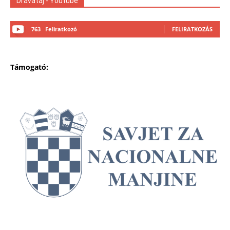
Drávatáj - Youtube
763
Feliratkozó
FELIRATKOZÁS
Támogató: