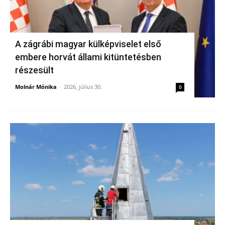
A zágrábi magyar külképviselet első
embere horvát állami kitüntetésben
részesült
Molnár Mónika
-
2026, július 30.
0