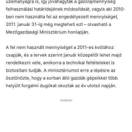
üzemanyagra is, így jóváhagyták a gázolajmennyiség
felhasználási határidejének módosítását, vagyis aki 2010-
ben nem használta fel az engedélyezett mennyiséget,
2011. január 31-ig még megteheti ezt – olvasható a
Mezőgazdasági Minisztérium honlapján.
A fel nem használt mennyiséget a 2011-es kvótához
csapják, és a tervek szerint január közepétől lehet majd
rendelkezni vele, amikorra a technikai feltételeket is
biztosítani tudják. A minisztériumot erre a lépésre az
ösztönözte, hogy a sorban álló gazdák gépeikkel több
helyütt forgalmi dugókat okoztak az év utolsó napján.
Hirdetés