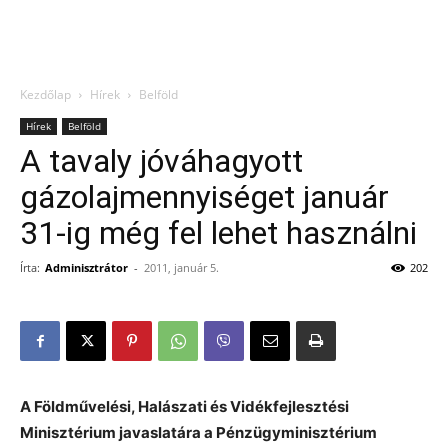
Kezdőlap
Hírek
Belföld
Hírek
Belföld
A tavaly jóváhagyott
gázolajmennyiséget január
31-ig még fel lehet használni
Írta:
Adminisztrátor
-
2011, január 5.
202
A Földművelési
, Halászati és Vidékfejlesztési
Minisztérium javaslatára a Pénzügyminisztérium