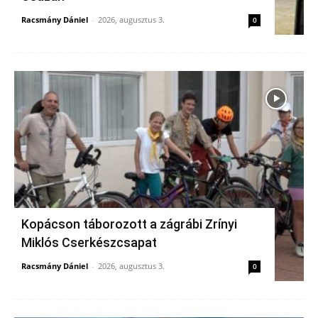
Racsmány Dániel
-
2026, augusztus 3.
0
Kopácson táborozott a zágrábi Zrínyi
Miklós Cserkészcsapat
Racsmány Dániel
-
2026, augusztus 3.
0