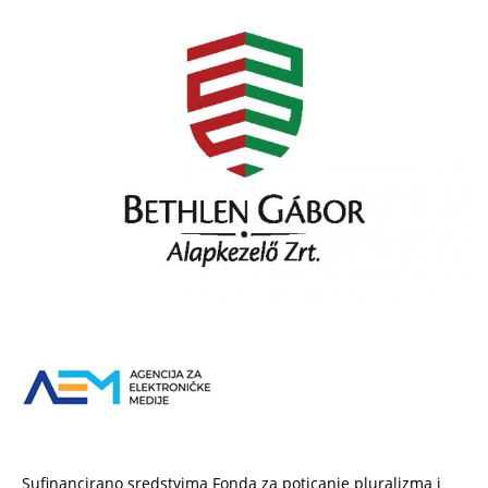
Sufinancirano sredstvima Fonda za poticanje pluralizma i