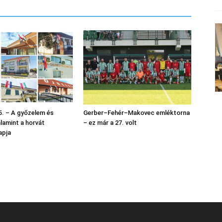
. – A győzelem és
Gerber–Fehér–Makovec emléktorna
alamint a horvát
– ez már a 27. volt
apja