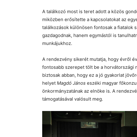
A találkozó most is teret adott a közös go
miközben erősítette a kapcsolatokat az egy
találkozások különösen fontosak a fiatalo
gazdagodnak, hanem egymástól is tanulhatnak
munkájukhoz.
A rendezvény sikerét mutatja, hogy évről é
fontosabb szerepet tölt be a horvátországi 
biztosak abban, hogy ez a jó gyakorlat jövőr
helyet
Magdó János
eszéki magyar főkonzul
önkormányzatának az elnöke is. A rendezvé
támogatásával valósult meg.