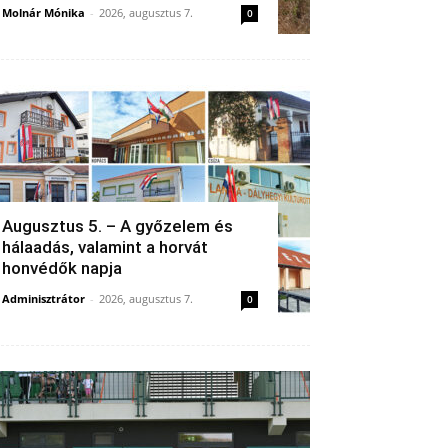
Molnár Mónika
-
2026, augusztus 7.
0
Augusztus 5. – A győzelem és
hálaadás, valamint a horvát
honvédők napja
Adminisztrátor
-
2026, augusztus 7.
0