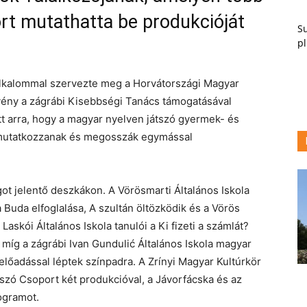
ort mutathatta be produkcióját
Su
pl
alkalommal szervezte meg a Horvátországi Magyar
vény a zágrábi Kisebbségi Tanács támogatásával
tt arra, hogy a magyar nyelven játszó gyermek- és
bemutatkozzanak és megosszák egymással
got jelentő deszkákon. A Vörösmarti Általános Iskola
 Buda elfoglalása, A szultán öltözködik és a Vörös
askói Általános Iskola tanulói a Ki fizeti a számlát?
míg a zágrábi Ivan Gundulić Általános Iskola magyar
előadással léptek színpadra. A Zrínyi Magyar Kultúrkör
ó Csoport két produkcióval, a Jávorfácska és az
ogramot.