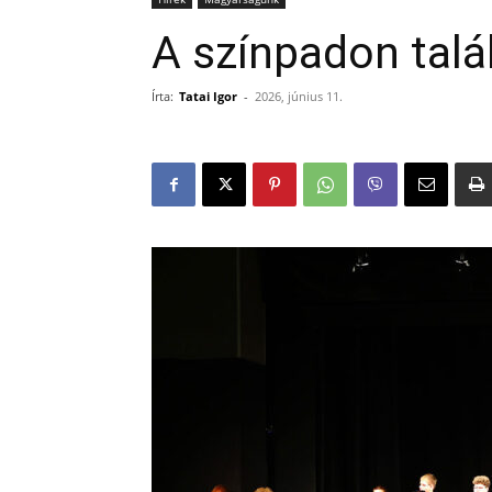
A színpadon talá
Írta:
Tatai Igor
-
2026, június 11.