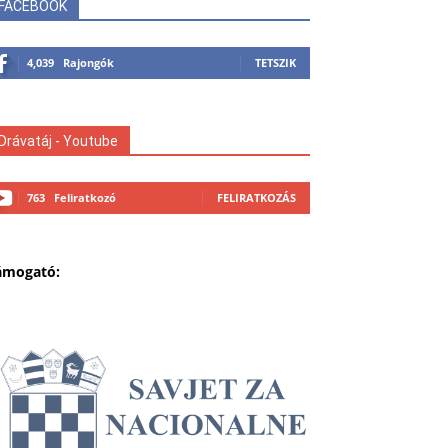
FACEBOOK
4,039
Rajongók
TETSZIK
Drávatáj - Youtube
763
Feliratkozó
FELIRATKOZÁS
ámogató: