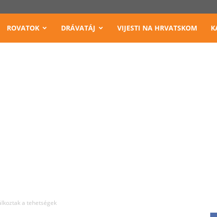
ROVATOK
DRÁVATÁJ
VIJESTI NA HRVATSKOM
K
álkoztak a tehetségek