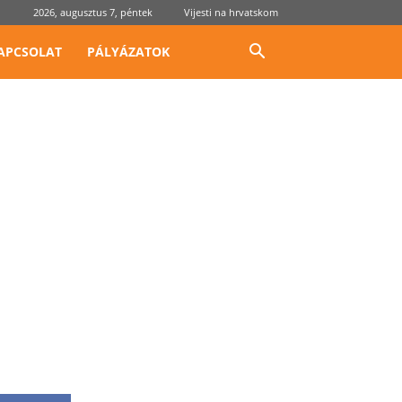
2026, augusztus 7, péntek
Vijesti na hrvatskom
APCSOLAT
PÁLYÁZATOK