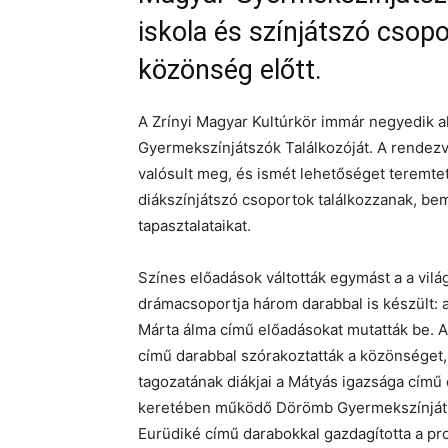
iskola és színjátszó csop
közönség előtt.
A Zrínyi Magyar Kultúrkör immár negyedik 
Gyermekszínjátszók Találkozóját. A rendez
valósult meg, és ismét lehetőséget teremte
diákszínjátszó csoportok találkozzanak, 
tapasztalataikat.
Színes előadások váltották egymást a a vilá
drámacsoportja három darabbal is készült: a
Márta álma című előadásokat mutatták be. A L
című darabbal szórakoztatták a közönséget, 
tagozatának diákjai a Mátyás igazsága című 
keretében működő Dörömb Gyermekszínjátsz
Eurüdiké című darabokkal gazdagította a pr