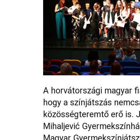
A horvátországi magyar fi
hogy a színjátszás nemc
közösségteremtő erő is. J
Mihaljević Gyermekszínhá
Magyar Gyermekszínjátszó