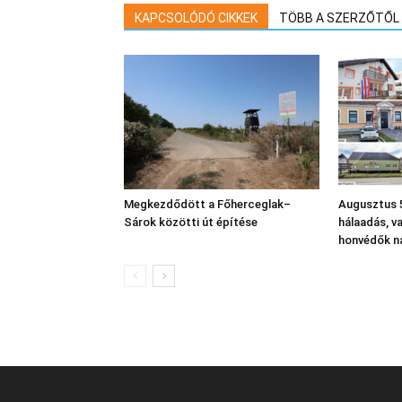
KAPCSOLÓDÓ CIKKEK
TÖBB A SZERZŐTŐL
Megkezdődött a Főherceglak–
Augusztus 5
Sárok közötti út építése
hálaadás, v
honvédők n