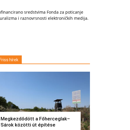
financirano sredstvima Fonda za poticanje
uralizma i raznovrsnosti elektroničkih medija.
Friss hírek
Megkezdődött a Főherceglak–
Sárok közötti út építése