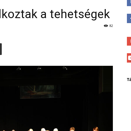
lkoztak a tehetségek
82
T