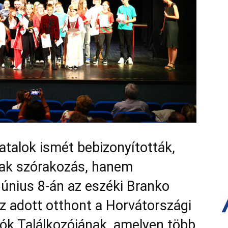
atalok ismét bebizonyították,
sak szórakozás, hanem
únius 8-án az eszéki Branko
z adott otthont a Horvátországi
k Találkozójának, amelyen több