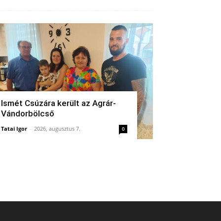
Ismét Csúzára került az Agrár-
Vándorbölcső
Tatai Igor
-
2026, augusztus 7.
0