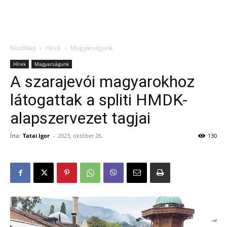
Kezdőlap
Hírek
Magyarságunk
Hírek
Magyarságunk
A szarajevói magyarokhoz
látogattak a spliti HMDK-
alapszervezet tagjai
Írta:
Tatai Igor
-
2023, október 26.
130