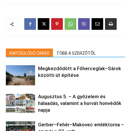
KAPCSOLÓDÓ CIKKEK
TÖBB A SZERZŐTŐL
Megkezdődött a Főherceglak–Sárok
közötti út építése
Augusztus 5. – A győzelem és
hálaadás, valamint a horvát honvédők
napja
Gerber–Fehér–Makovec emléktorna –