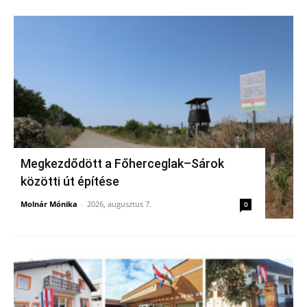
Megkezdődött a Főherceglak–Sárok
közötti út építése
Molnár Mónika
-
2026, augusztus 7.
0