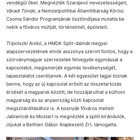
vendégül őket. Megnézték Szarajevó nevezetességeit,
Váradi Tünde
, a Nemzetpolitikai Államtitkárság Kőrösi
Csoma Sándor Programjának ösztöndíjasa mutatta be
nekik a főváros múltját, történelmét, épületeit.
Tripolszki Anikó
, a HMDK Split-dalmát megyei
alapszervezetének elnök asszonya szerint fontos, hogy a
szórványmagyar szervezetek felvegyék egymással a
kapcsolatot, megismerjék egymás tevékenységét,
tapasztalatot cseréljenek. A két egyesület tagjai bíznak
benne, hogy az új kapcsolat erősíti az összetartozás
érzését a magyarok között, de hozzájárulhat a külhoni
magyarság és az anyaország közti kapcsolat
megszilárdításához is. A bosnyák főváros mellett
Jablanicát és Mostart is megnézték a spliti kirándulók,
útjukat a Bethlen Gábor Alapkezelő Zrt. támogatta.