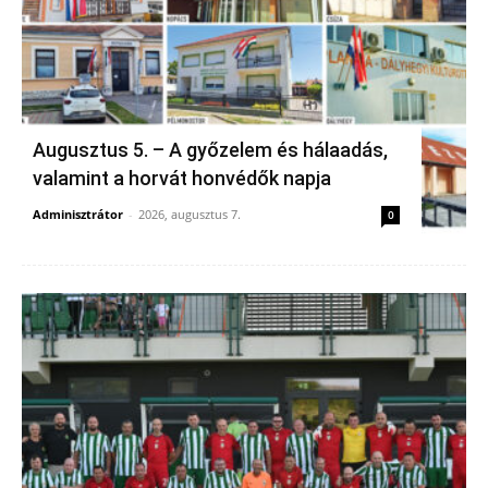
Augusztus 5. – A győzelem és hálaadás,
valamint a horvát honvédők napja
Adminisztrátor
-
2026, augusztus 7.
0