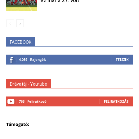
ez már a 27. volt
FACEBOOK
4,039
Rajongók
TETSZIK
Drávatáj - Youtube
763
Feliratkozó
FELIRATKOZÁS
Támogató: