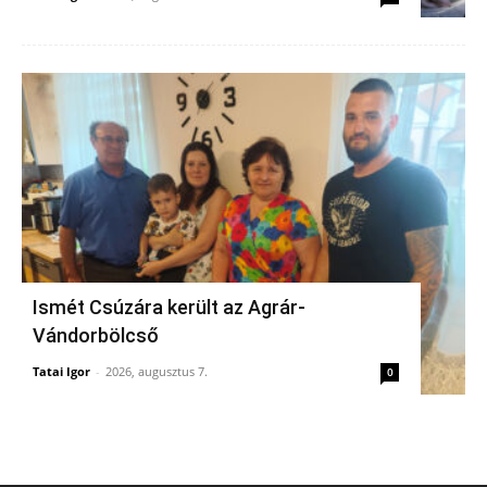
Ismét Csúzára került az Agrár-
Vándorbölcső
Tatai Igor
-
2026, augusztus 7.
0