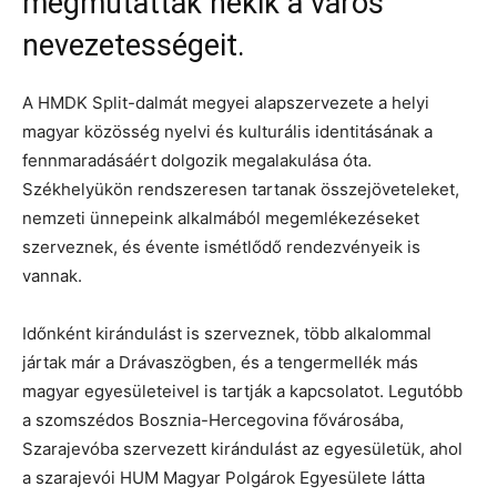
megmutatták nekik a város
nevezetességeit.
A HMDK Split-dalmát megyei alapszervezete a helyi
magyar közösség nyelvi és kulturális identitásának a
fennmaradásáért dolgozik megalakulása óta.
Székhelyükön rendszeresen tartanak összejöveteleket,
nemzeti ünnepeink alkalmából megemlékezéseket
szerveznek, és évente ismétlődő rendezvényeik is
vannak.
Időnként kirándulást is szerveznek, több alkalommal
jártak már a Drávaszögben, és a tengermellék más
magyar egyesületeivel is tartják a kapcsolatot. Legutóbb
a szomszédos Bosznia-Hercegovina fővárosába,
Szarajevóba szervezett kirándulást az egyesületük, ahol
a szarajevói HUM Magyar Polgárok Egyesülete látta