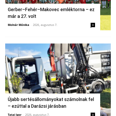
Gerber–Fehér–Makovec emléktorna – ez
már a 27. volt
Molnár Mónika
-
2026, augusztus 7.
0
Újabb sertésállományokat számolnak fel
– ezúttal a Darázsi járásban
Tatai Igor
-
2026, augusztus 7.
0