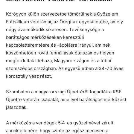
Kórógyon külön szervezetbe tömörülnek a Győzelem
Futballklub veteránjai, az Öregfiúk egyesületébe, amely
négy éve működik sikeresen. Tevékenysége a
barátságos mérkőzéseken keresztüli
kapcsolatteremtésre és -ápolásra irányul, aminek
köszönhetően rövid fennállásuk óta számos helyen
megfordultak idehaza, Magyarországon és a többi
szomszédos országban. Az egyesületben a 34-70 éves
korosztály vesz részt.
Szombaton a magyarországi Újpetréről fogadták a KSE
Újpetre veterán csapatát, amellyel barátságos mérkőzést
játszottak.
A mérkőzés a vendégek 5:4-es győzelmével zárult,
annak ellenére, hogy szinte az egész meccsen a