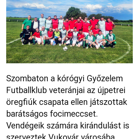
Szombaton a kórógyi Győzelem
Futballklub veteránjai az újpetrei
öregfiúk csapata ellen játszottak
barátságos focimeccset.
Vendégeik számára kirándulást is
szerveztek Vukovár városába.