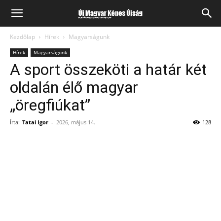
Kezdőlap
Hírek
Magyarságunk
Hírek
Magyarságunk
A sport összeköti a határ két
oldalán élő magyar
„öregfiúkat”
Írta:
Tatai Igor
-
2026, május 14.
128