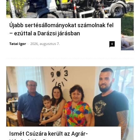
Újabb sertésállományokat számolnak fel
– ezúttal a Darázsi járásban
Tatai Igor
-
2026, augusztus 7.
0
Ismét Csúzára került az Agrár-