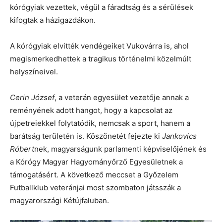
kórógyiak vezettek, végül a fáradtság és a sérülések
kifogtak a házigazdákon.
A kórógyiak elvitték vendégeiket Vukovárra is, ahol
megismerkedhettek a tragikus történelmi közelmúlt
helyszíneivel.
Cerin József
, a veterán egyesület vezetője annak a
reményének adott hangot, hogy a kapcsolat az
újpetreiekkel folytatódik, nemcsak a sport, hanem a
barátság területén is. Köszönetét fejezte ki
Jankovics
Róbert
nek, magyarságunk parlamenti képviselőjének és
a Kórógy Magyar Hagyományőrző Egyesületnek a
támogatásért. A következő meccset a Győzelem
Futballklub veteránjai most szombaton játsszák a
magyarországi Kétújfaluban.