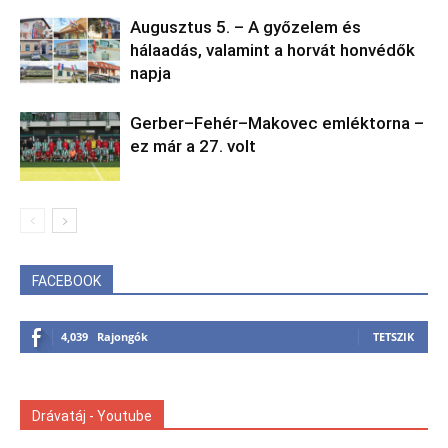
Augusztus 5. – A győzelem és
hálaadás, valamint a horvát honvédők
napja
Gerber–Fehér–Makovec emléktorna –
ez már a 27. volt
FACEBOOK
4,039
Rajongók
TETSZIK
Drávatáj - Youtube