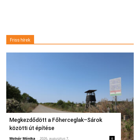
Friss hírek
Megkezdődött a Főherceglak–Sárok
közötti út építése
Molnár Mónika
-
2026, augusztus 7.
0