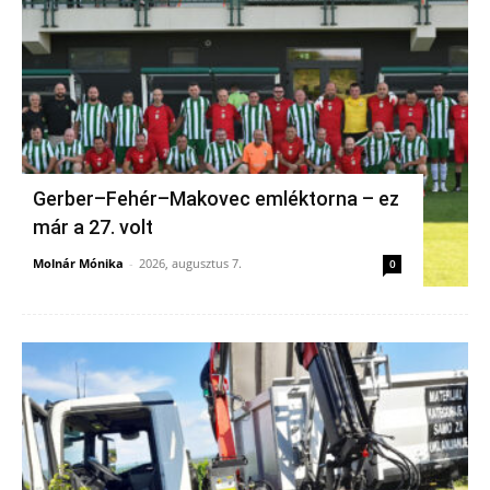
Gerber–Fehér–Makovec emléktorna – ez
már a 27. volt
Molnár Mónika
-
2026, augusztus 7.
0