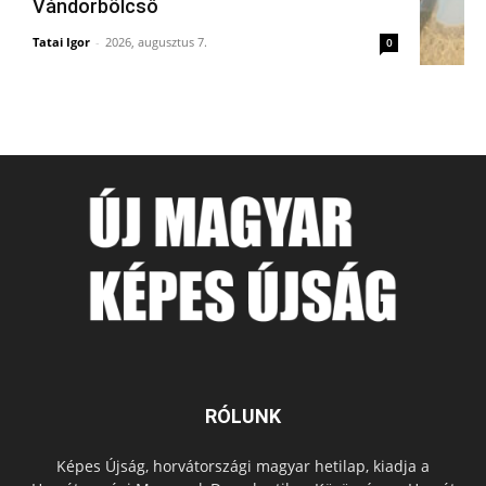
Vándorbölcső
Tatai Igor
-
2026, augusztus 7.
0
RÓLUNK
Képes Újság, horvátországi magyar hetilap, kiadja a