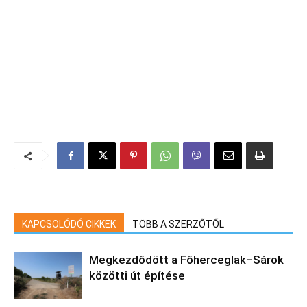
KAPCSOLÓDÓ CIKKEK
TÖBB A SZERZŐTŐL
Megkezdődött a Főherceglak–Sárok
közötti út építése