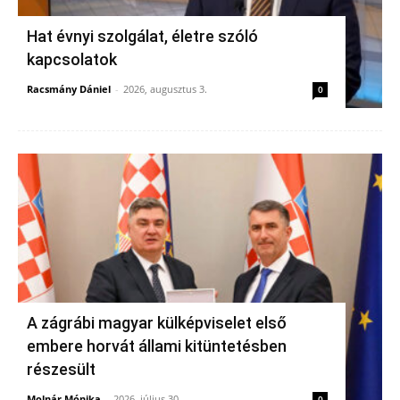
Hat évnyi szolgálat, életre szóló
kapcsolatok
Racsmány Dániel
-
2026, augusztus 3.
0
A zágrábi magyar külképviselet első
embere horvát állami kitüntetésben
részesült
Molnár Mónika
-
2026, július 30.
0