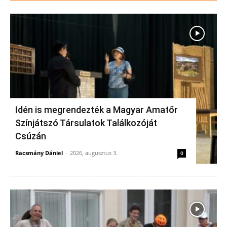
Idén is megrendezték a Magyar Amatőr
Színjátszó Társulatok Találkozóját
Csúzán
Racsmány Dániel
-
2026, augusztus 3.
0