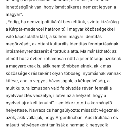
lehetőségünk van, hogy ismét sikeres nemzet legyen a
magyar”.
„Eddig, ha nemzetpolitikáról beszéltünk, szinte kizárólag
a Kárpát-medencei határon túli magyar közösségekkel
való kapcsolattartást, a külhoni magyar identitás
megőrzését, az ottani kulturális identitás fenntartásának
intézményrendszerét értettük alatta. Ma már látható: az
elmúlt húsz évben rohamosan nőtt a jelentősége azoknak
a magyaroknak is, akik nem tömbben élnek, akik más
közösségek részeként olyan többségi nyomásnak vannak
kitéve, ahol a vegyes házasságok, a kétnyelvűség, a
multikulturalizmusban való felolvadás révén fennáll a
nyelvvesztés veszélye, illetve az a helyzet, hogy a
nyelvet újra kell tanulni” – emlékeztetett a kormányfő
helyettese. Navracsics hangsúlyozta: missziót végeznek
azok, akik vállalják, hogy Argentínában, Ausztráliában és
másutt hétvégenként tanítsák a harmadik-negyedik