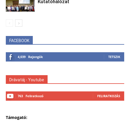
Kutatóhálózat
FACEBOOK
4,039
Rajongók
TETSZIK
Drávatáj - Youtube
763
Feliratkozó
FELIRATKOZÁS
Támogató: