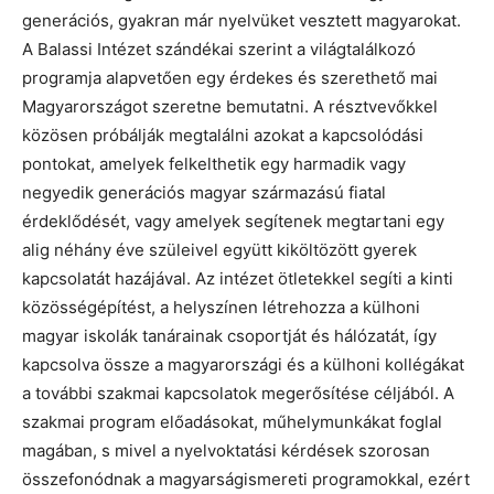
generációs, gyakran már nyelvüket vesztett magyarokat.
A Balassi Intézet szándékai szerint a világtalálkozó
programja alapvetően egy érdekes és szerethető mai
Magyarországot szeretne bemutatni. A résztvevőkkel
közösen próbálják megtalálni azokat a kapcsolódási
pontokat, amelyek felkelthetik egy harmadik vagy
negyedik generációs magyar származású fiatal
érdeklődését, vagy amelyek segítenek megtartani egy
alig néhány éve szüleivel együtt kiköltözött gyerek
kapcsolatát hazájával. Az intézet ötletekkel segíti a kinti
közösségépítést, a helyszínen létrehozza a külhoni
magyar iskolák tanárainak csoportját és hálózatát, így
kapcsolva össze a magyarországi és a külhoni kollégákat
a további szakmai kapcsolatok megerősítése céljából. A
szakmai program előadásokat, műhelymunkákat foglal
magában, s mivel a nyelvoktatási kérdések szorosan
összefonódnak a magyarságismereti programokkal, ezért