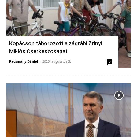
Kopácson táborozott a zágrábi Zrínyi
Miklós Cserkészcsapat
Racsmány Dániel
-
2026, augusztus 3.
0