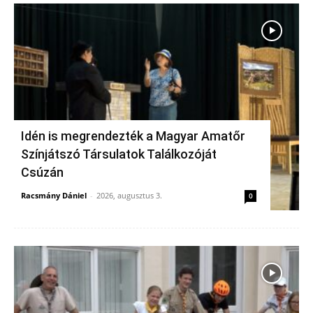
Idén is megrendezték a Magyar Amatőr
Színjátszó Társulatok Találkozóját
Csúzán
Racsmány Dániel
-
2026, augusztus 3.
0