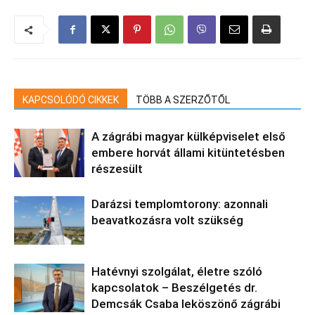
KAPCSOLÓDÓ CIKKEK
TÖBB A SZERZŐTŐL
A zágrábi magyar külképviselet első
embere horvát állami kitüntetésben
részesült
Darázsi templomtorony: azonnali
beavatkozásra volt szükség
Hatévnyi szolgálat, életre szóló
kapcsolatok – Beszélgetés dr.
Demcsák Csaba leköszönő zágrábi