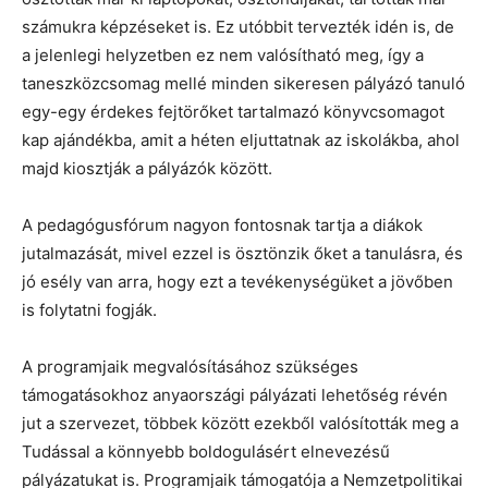
számukra képzéseket is. Ez utóbbit tervezték idén is, de
a jelenlegi helyzetben ez nem valósítható meg, így a
taneszközcsomag mellé minden sikeresen pályázó tanuló
egy-egy érdekes fejtörőket tartalmazó könyvcsomagot
kap ajándékba, amit a héten eljuttatnak az iskolákba, ahol
majd kiosztják a pályázók között.
A pedagógusfórum nagyon fontosnak tartja a diákok
jutalmazását, mivel ezzel is ösztönzik őket a tanulásra, és
jó esély van arra, hogy ezt a tevékenységüket a jövőben
is folytatni fogják.
A programjaik megvalósításához szükséges
támogatásokhoz anyaországi pályázati lehetőség révén
jut a szervezet, többek között ezekből valósították meg a
Tudással a könnyebb boldogulásért elnevezésű
pályázatukat is. Programjaik támogatója a Nemzetpolitikai