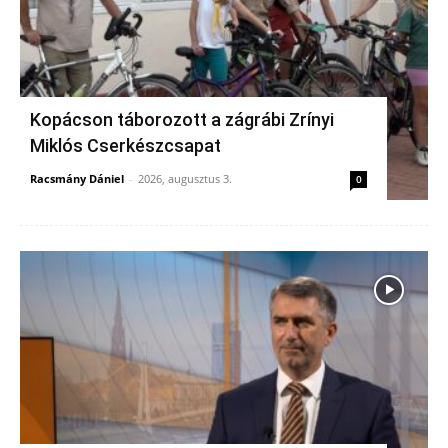
Kopácson táborozott a zágrábi Zrínyi
Miklós Cserkészcsapat
Racsmány Dániel
-
2026, augusztus 3.
0