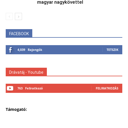
magyar nagykövettel
FACEBOOK
4,039
Rajongók
TETSZIK
Drávatáj - Youtube
763
Feliratkozó
FELIRATKOZÁS
Támogató: