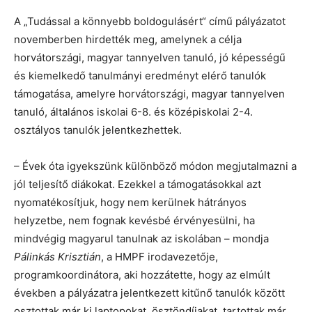
A „Tudással a könnyebb boldogulásért“ című pályázatot
novemberben hirdették meg, amelynek a célja
horvátországi, magyar tannyelven tanuló, jó képességű
és kiemelkedő tanulmányi eredményt elérő tanulók
támogatása, amelyre horvátországi, magyar tannyelven
tanuló, általános iskolai 6-8. és középiskolai 2-4.
osztályos tanulók jelentkezhettek.
– Évek óta igyekszünk különböző módon megjutalmazni a
jól teljesítő diákokat. Ezekkel a támogatásokkal azt
nyomatékosítjuk, hogy nem kerülnek hátrányos
helyzetbe, nem fognak kevésbé érvényesülni, ha
mindvégig magyarul tanulnak az iskolában – mondja
Pálinkás Krisztián
, a HMPF irodavezetője,
programkoordinátora, aki hozzátette, hogy az elmúlt
években a pályázatra jelentkezett kitűnő tanulók között
osztottak már ki laptopokat, ösztöndíjakat, tartottak már