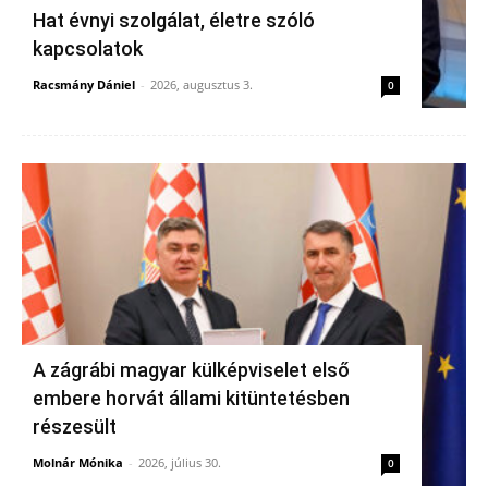
Hat évnyi szolgálat, életre szóló
kapcsolatok
Racsmány Dániel
-
2026, augusztus 3.
0
A zágrábi magyar külképviselet első
embere horvát állami kitüntetésben
részesült
Molnár Mónika
-
2026, július 30.
0