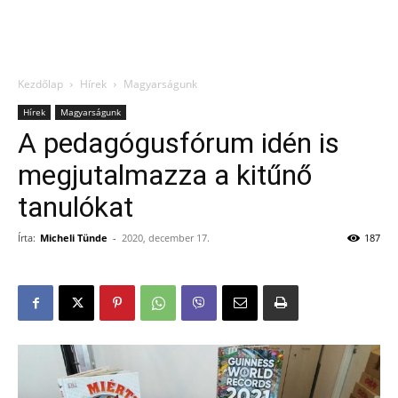
Kezdőlap
Hírek
Magyarságunk
Hírek
Magyarságunk
A pedagógusfórum idén is
megjutalmazza a kitűnő
tanulókat
Írta:
Micheli Tünde
-
2020, december 17.
187