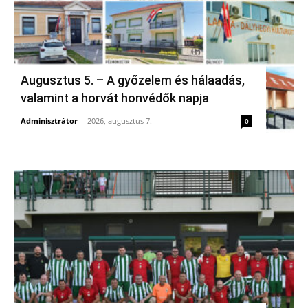
Augusztus 5. – A győzelem és hálaadás,
valamint a horvát honvédők napja
Adminisztrátor
-
2026, augusztus 7.
0