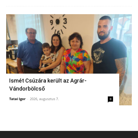
Ismét Csúzára került az Agrár-
Vándorbölcső
Tatai Igor
-
2026, augusztus 7.
0