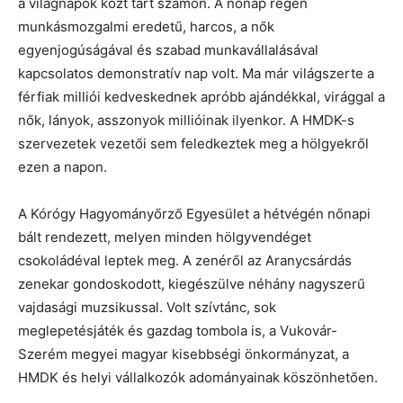
a világnapok közt tart számon. A nőnap régen
munkásmozgalmi eredetű, harcos, a nők
egyenjogúságával és szabad munkavállalásával
kapcsolatos demonstratív nap volt. Ma már világszerte a
férfiak milliói kedveskednek apróbb ajándékkal, virággal a
nők, lányok, asszonyok millióinak ilyenkor. A HMDK-s
szervezetek vezetői sem feledkeztek meg a hölgyekről
ezen a napon.
A Kórógy Hagyományőrző Egyesület a hétvégén nőnapi
bált rendezett, melyen minden hölgyvendéget
csokoládéval leptek meg. A zenéről az Aranycsárdás
zenekar gondoskodott, kiegészülve néhány nagyszerű
vajdasági muzsikussal. Volt szívtánc, sok
meglepetésjáték és gazdag tombola is, a Vukovár-
Szerém megyei magyar kisebbségi önkormányzat, a
HMDK és helyi vállalkozók adományainak köszönhetően.