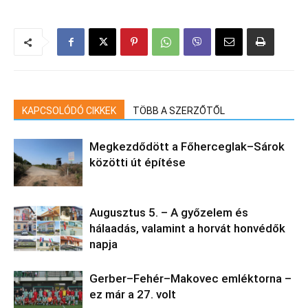
KAPCSOLÓDÓ CIKKEK
TÖBB A SZERZŐTŐL
Megkezdődött a Főherceglak–Sárok
közötti út építése
Augusztus 5. – A győzelem és
hálaadás, valamint a horvát honvédők
napja
Gerber–Fehér–Makovec emléktorna –
ez már a 27. volt