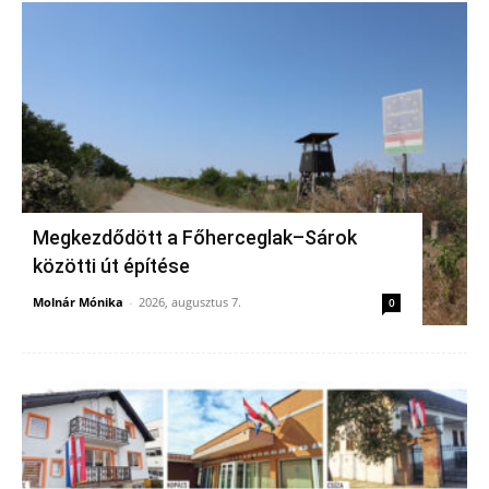
Megkezdődött a Főherceglak–Sárok
közötti út építése
Molnár Mónika
-
2026, augusztus 7.
0