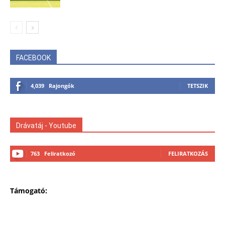
FACEBOOK
4,039
Rajongók
TETSZIK
Drávatáj - Youtube
763
Feliratkozó
FELIRATKOZÁS
Támogató: