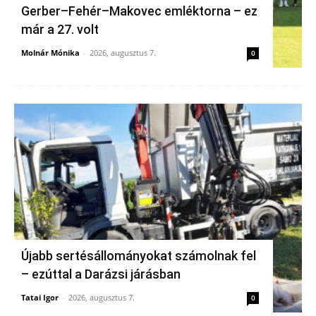
Gerber–Fehér–Makovec emléktorna – ez
már a 27. volt
Molnár Mónika
-
2026, augusztus 7.
0
Újabb sertésállományokat számolnak fel
– ezúttal a Darázsi járásban
Tatai Igor
-
2026, augusztus 7.
0