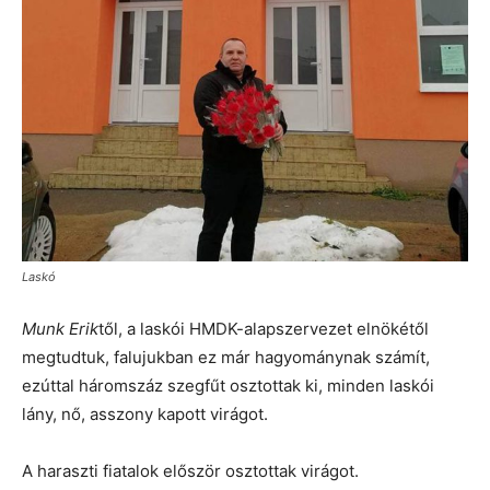
Laskó
Munk Erik
től, a laskói HMDK-alapszervezet elnökétől
megtudtuk, falujukban ez már hagyománynak számít,
ezúttal háromszáz szegfűt osztottak ki, minden laskói
lány, nő, asszony kapott virágot.
A haraszti fiatalok először osztottak virágot.