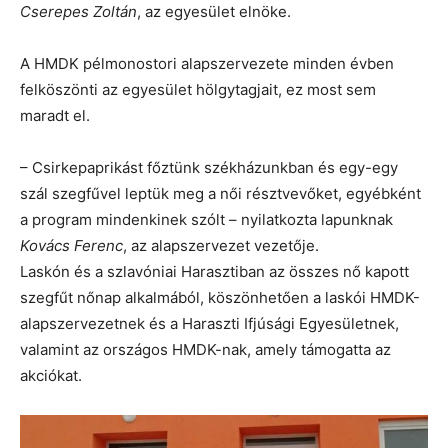
Cserepes Zoltán
, az egyesület elnöke.
A HMDK pélmonostori alapszervezete minden évben
felköszönti az egyesület hölgytagjait, ez most sem
maradt el.
– Csirkepaprikást főztünk székházunkban és egy-egy
szál szegfűvel leptük meg a női résztvevőket, egyébként
a program mindenkinek szólt – nyilatkozta lapunknak
Kovács Ferenc
, az alapszervezet vezetője.
Laskón és a szlavóniai Harasztiban az összes nő kapott
szegfűt nőnap alkalmából, köszönhetően a laskói HMDK-
alapszervezetnek és a Haraszti Ifjúsági Egyesületnek,
valamint az országos HMDK-nak, amely támogatta az
akciókat.