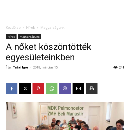
Kezdőlap
Hírek
Magyarságunk
Hírek
Magyarságunk
A nőket köszöntötték
egyesületeinkben
Írta:
Tatai Igor
-
2018, március 15.
241