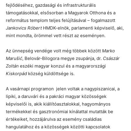
fejlődéséhez, gazdasági és infrastrukturális
támogatásokkal, elsősorban a Magyarok Otthona és a
református templom teljes felújításával – fogalmazott
Jankovics Róbert
HMDK-elnök, parlamenti képviselő, aki,
mint mondta, örömmel vett részt az eseményen.
Az ünnepség vendége volt még többek között
Marko
Marušić
, Belovár-Bilogora megye zsupánja, dr.
Császár
Zoltán
eszéki magyar konzul és a magyarországi
Kiskorpád
község küldöttsége is.
A vasárnapi programon jelen voltak a nagypiszanicai, a
lipiki, a daruvári és a pakráci magyar közösségek
képviselői is, akik kiállítóasztalokkal, hagyományos
termékekkel és gasztronómiai kínálattal mutatták be
értékeiket, hozzájárulva az esemény családias
hangulatához és a közösségek közötti kapcsolatok