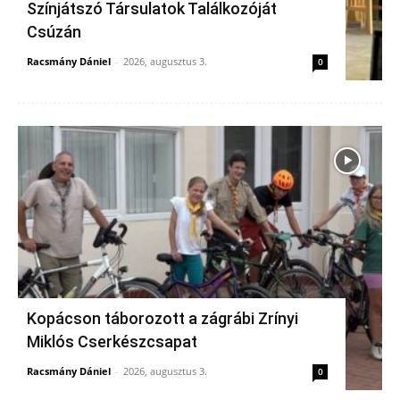
Színjátszó Társulatok Találkozóját
Csúzán
Racsmány Dániel
-
2026, augusztus 3.
0
Kopácson táborozott a zágrábi Zrínyi
Miklós Cserkészcsapat
Racsmány Dániel
-
2026, augusztus 3.
0