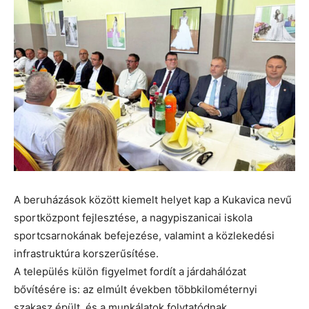
A beruházások között kiemelt helyet kap a Kukavica nevű
sportközpont fejlesztése, a nagypiszanicai iskola
sportcsarnokának befejezése, valamint a közlekedési
infrastruktúra korszerűsítése.
A település külön figyelmet fordít a járdahálózat
bővítésére is: az elmúlt években többkilométernyi
szakasz épült, és a munkálatok folytatódnak.