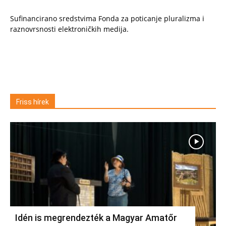
Sufinancirano sredstvima Fonda za poticanje pluralizma i
raznovrsnosti elektroničkih medija.
Friss hírek
Idén is megrendezték a Magyar Amatőr