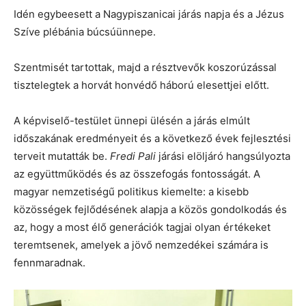
Idén egybeesett a Nagypiszanicai járás napja és a Jézus
Szíve plébánia búcsúünnepe.
Szentmisét tartottak, majd a résztvevők koszorúzással
tisztelegtek a horvát honvédő háború elesettjei előtt.
A képviselő-testület ünnepi ülésén a járás elmúlt
időszakának eredményeit és a következő évek fejlesztési
terveit mutatták be.
Fredi Pali
járási elöljáró hangsúlyozta
az együttműködés és az összefogás fontosságát. A
magyar nemzetiségű politikus kiemelte: a kisebb
közösségek fejlődésének alapja a közös gondolkodás és
az, hogy a most élő generációk tagjai olyan értékeket
teremtsenek, amelyek a jövő nemzedékei számára is
fennmaradnak.