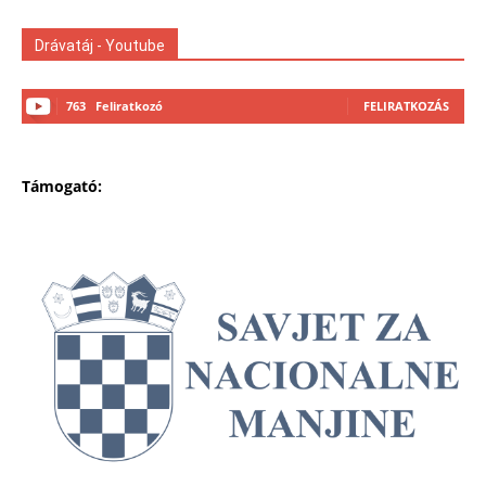
Drávatáj - Youtube
763
Feliratkozó
FELIRATKOZÁS
Támogató: