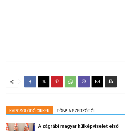
KAPCSOLÓDÓ CIKKEK
TÖBB A SZERZŐTŐL
A zágrábi magyar külképviselet első