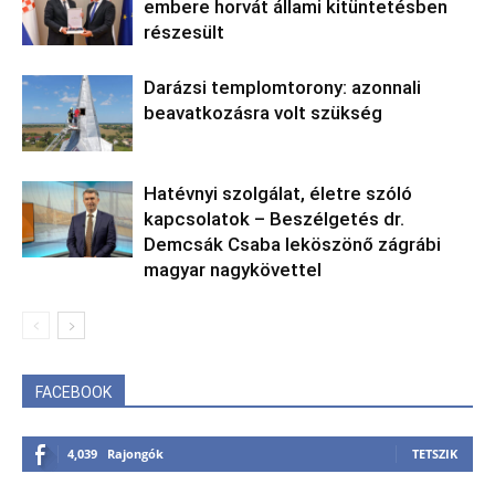
embere horvát állami kitüntetésben
részesült
Darázsi templomtorony: azonnali
beavatkozásra volt szükség
Hatévnyi szolgálat, életre szóló
kapcsolatok – Beszélgetés dr.
Demcsák Csaba leköszönő zágrábi
magyar nagykövettel
FACEBOOK
4,039
Rajongók
TETSZIK