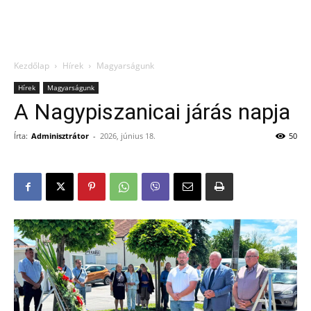
Kezdőlap
Hírek
Magyarságunk
Hírek
Magyarságunk
A Nagypiszanicai járás napja
Írta:
Adminisztrátor
-
2026, június 18.
50