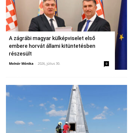
A zágrábi magyar külképviselet első
embere horvát állami kitüntetésben
részesült
Molnár Mónika
-
2026, július 30.
0