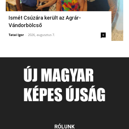
Ismét Csúzára került az Agrár-
Vándorbölcső
Tatai Igor
-
2026, augusztus 7.
0
RÓLUNK