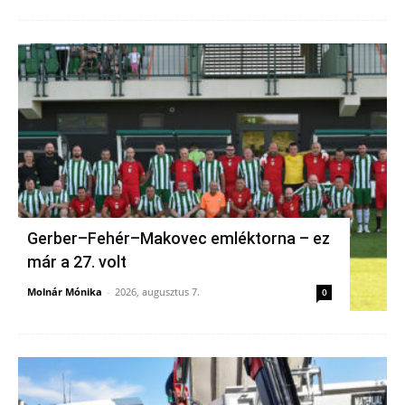
Gerber–Fehér–Makovec emléktorna – ez
már a 27. volt
Molnár Mónika
-
2026, augusztus 7.
0