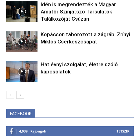
Idén is megrendezték a Magyar
Amatőr Színjátszó Társulatok
Találkozóját Csúzán
Kopácson táborozott a zágrábi Zrínyi
Miklós Cserkészcsapat
Hat évnyi szolgálat, életre szóló
kapcsolatok
FACEBOOK
4,039
Rajongók
TETSZIK