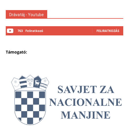
Drávatáj - Youtube
763
Feliratkozó
FELIRATKOZÁS
Támogató: