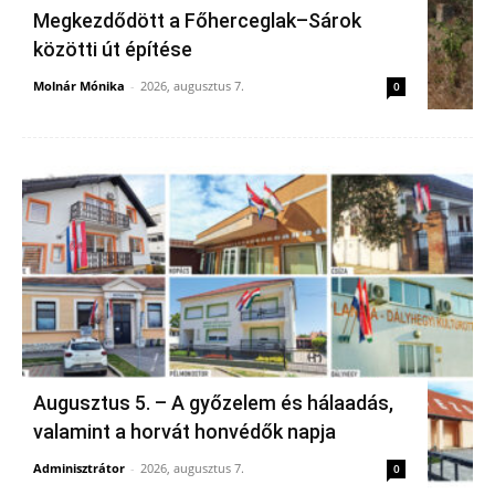
Megkezdődött a Főherceglak–Sárok
közötti út építése
Molnár Mónika
-
2026, augusztus 7.
0
Augusztus 5. – A győzelem és hálaadás,
valamint a horvát honvédők napja
Adminisztrátor
-
2026, augusztus 7.
0