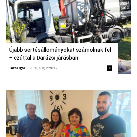
Újabb sertésállományokat számolnak fel
– ezúttal a Darázsi járásban
Tatai Igor
-
2026, augusztus 7.
0