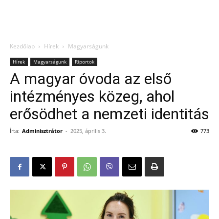
Kezdőlap
Hírek
Magyarságunk
Hírek
Magyarságunk
Riportok
A magyar óvoda az első
intézményes közeg, ahol
erősödhet a nemzeti identitás
Írta:
Adminisztrátor
-
2025, április 3.
773