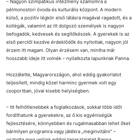
– Nagyon szimpatikus intézmény számomra a
pélmonostori óvoda és kulturális központ. A modern
külső, a pozitív légkör első látásra magával ragadott, és a
kollégák, valamint az itt dolgozó személyek is nagyon
befogadók, kedvesek és segítőkészek. A gyerekek is az
első perctől kezdve érdeklődők és nyitottak, nagyon jól
érzem itt magam. Olyan érzésem van, mintha már
hosszabb ideje itt volnék – nyilatkozta lapunknak Panna.
Hozzátette, Magyarországon, ahol eddig gyakorlatot
teljesített, mindig közel harminc gyermek volt egy
csoportban, jóval kisebb helyiségben.
– Itt felhőtlenebbek a foglalkozások, sokkal több időt
fordíthatunk a gyerekekre, az ő kis egyéniségük
fejlesztésére, könnyebben és rugalmasabban lehet őket
bármilyen programra vagy játékra „meginvitálni” –
osztotta meg velünk eddigi tapasztalatait Panna.