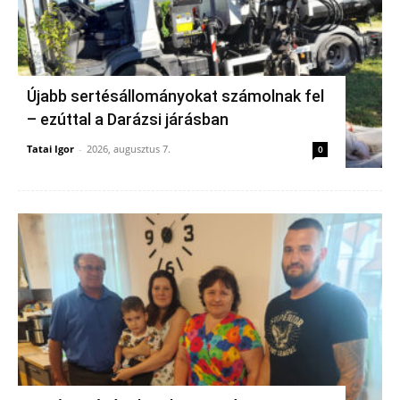
Újabb sertésállományokat számolnak fel
– ezúttal a Darázsi járásban
Tatai Igor
-
2026, augusztus 7.
0