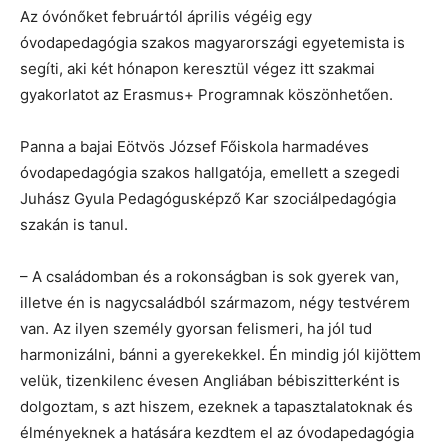
Az óvónőket februártól április végéig egy
óvodapedagógia szakos magyarországi egyetemista is
segíti, aki két hónapon keresztül végez itt szakmai
gyakorlatot az Erasmus+ Programnak köszönhetően.
Panna a bajai Eötvös József Főiskola harmadéves
óvodapedagógia szakos hallgatója, emellett a szegedi
Juhász Gyula Pedagógusképző Kar szociálpedagógia
szakán is tanul.
– A családomban és a rokonságban is sok gyerek van,
illetve én is nagycsaládból származom, négy testvérem
van. Az ilyen személy gyorsan felismeri, ha jól tud
harmonizálni, bánni a gyerekekkel. Én mindig jól kijöttem
velük, tizenkilenc évesen Angliában bébiszitterként is
dolgoztam, s azt hiszem, ezeknek a tapasztalatoknak és
élményeknek a hatására kezdtem el az óvodapedagógia