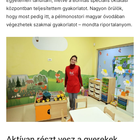
Egyetemen tanultam, illetve a Bonitas speciális oktatási
központban teljesítettem gyakorlatot. Nagyon örülök,
hogy most pedig itt, a pélmonostori magyar óvodában
végezhetek szakmai gyakorlatot – mondta riportalanyom.
Aktívan részt vesz a gyerekek