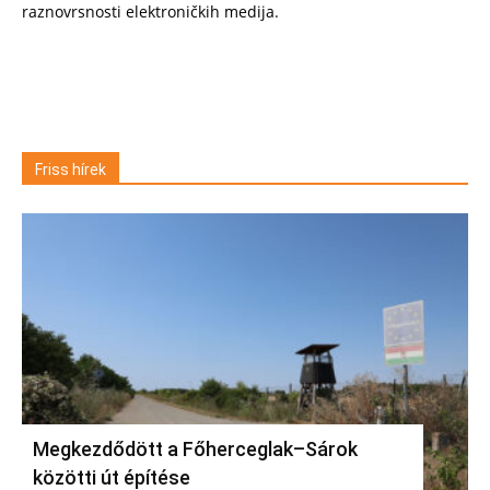
raznovrsnosti elektroničkih medija.
Friss hírek
Megkezdődött a Főherceglak–Sárok
közötti út építése