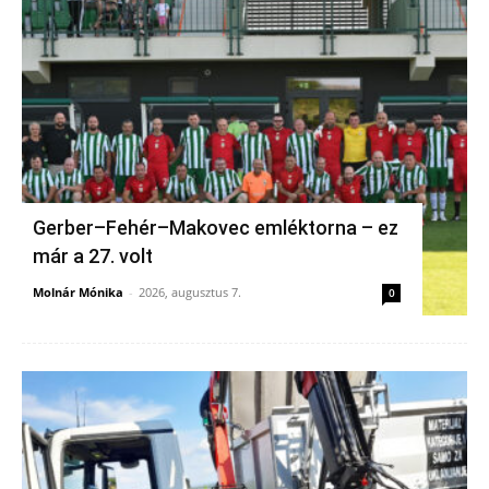
Gerber–Fehér–Makovec emléktorna – ez
már a 27. volt
Molnár Mónika
-
2026, augusztus 7.
0