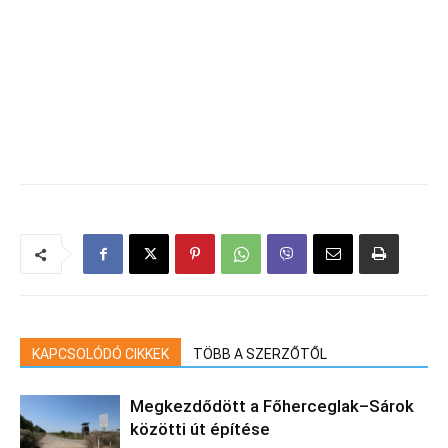
KAPCSOLÓDÓ CIKKEK
TÖBB A SZERZŐTŐL
Megkezdődött a Főherceglak–Sárok
közötti út építése