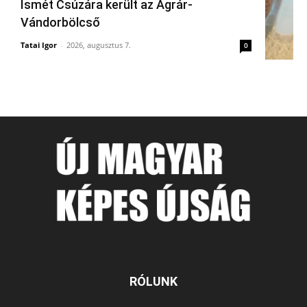
Ismét Csúzára került az Agrár-
Vándorbölcső
Tatai Igor
-
2026, augusztus 7.
0
RÓLUNK