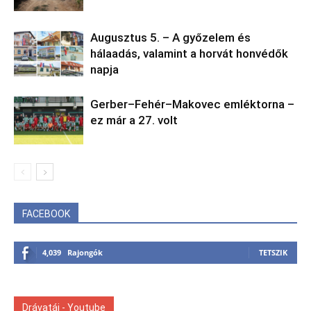
Augusztus 5. – A győzelem és
hálaadás, valamint a horvát honvédők
napja
Gerber–Fehér–Makovec emléktorna –
ez már a 27. volt
FACEBOOK
4,039
Rajongók
TETSZIK
Drávatáj - Youtube