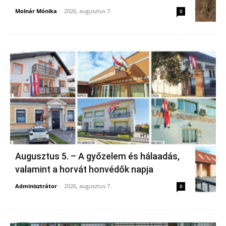
Molnár Mónika
-
2026, augusztus 7.
0
Augusztus 5. – A győzelem és hálaadás,
valamint a horvát honvédők napja
Adminisztrátor
-
2026, augusztus 7.
0