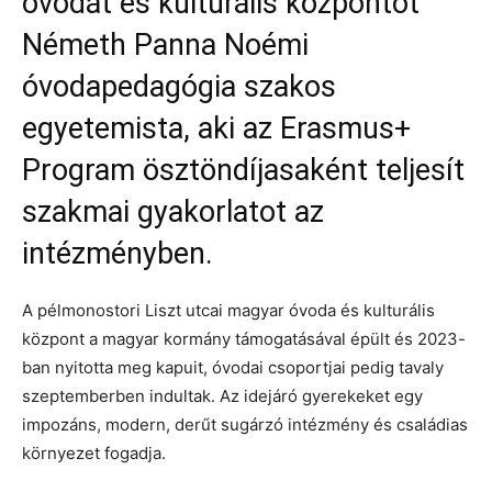
óvodát és kulturális központot
Németh Panna Noémi
óvodapedagógia szakos
egyetemista, aki az Erasmus+
Program ösztöndíjasaként teljesít
szakmai gyakorlatot az
intézményben.
A pélmonostori Liszt utcai magyar óvoda és kulturális
központ a magyar kormány támogatásával épült és 2023-
ban nyitotta meg kapuit, óvodai csoportjai pedig tavaly
szeptemberben indultak. Az idejáró gyerekeket egy
impozáns, modern, derűt sugárzó intézmény és családias
környezet fogadja.