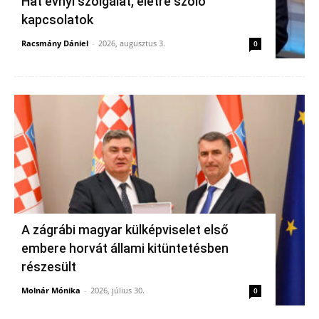
Hat évnyi szolgálat, életre szóló
kapcsolatok
Racsmány Dániel
-
2026, augusztus 3.
0
A zágrábi magyar külképviselet első
embere horvát állami kitüntetésben
részesült
Molnár Mónika
-
2026, július 30.
0