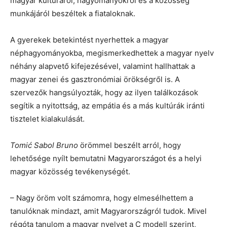
magyar kultúráról, hagyományokról és a közösség
munkájáról beszéltek a fiataloknak.
A gyerekek betekintést nyerhettek a magyar
néphagyományokba, megismerkedhettek a magyar nyelv
néhány alapvető kifejezésével, valamint hallhattak a
magyar zenei és gasztronómiai örökségről is. A
szervezők hangsúlyozták, hogy az ilyen találkozások
segítik a nyitottság, az empátia és a más kultúrák iránti
tisztelet kialakulását.
Tomić Sabol
Bruno
örömmel beszélt arról, hogy
lehetősége nyílt bemutatni Magyarországot és a helyi
magyar közösség tevékenységét.
– Nagy öröm volt számomra, hogy elmesélhettem a
tanulóknak mindazt, amit Magyarországról tudok. Mivel
régóta tanulom a magyar nyelvet a C modell szerint,