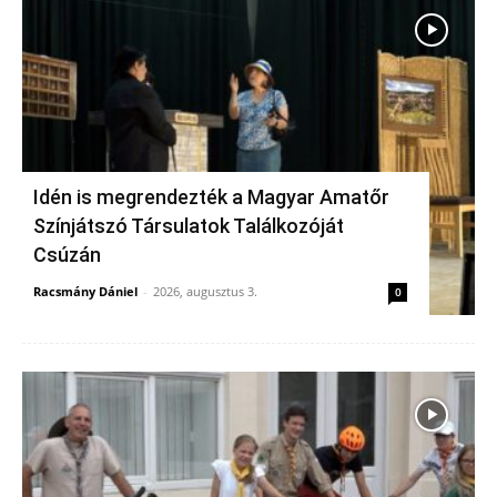
Idén is megrendezték a Magyar Amatőr
Színjátszó Társulatok Találkozóját
Csúzán
Racsmány Dániel
-
2026, augusztus 3.
0