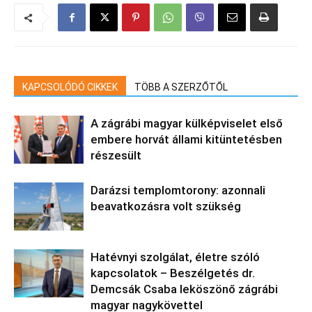
KAPCSOLÓDÓ CIKKEK
TÖBB A SZERZŐTŐL
A zágrábi magyar külképviselet első
embere horvát állami kitüntetésben
részesült
Darázsi templomtorony: azonnali
beavatkozásra volt szükség
Hatévnyi szolgálat, életre szóló
kapcsolatok – Beszélgetés dr.
Demcsák Csaba leköszönő zágrábi
magyar nagykövettel