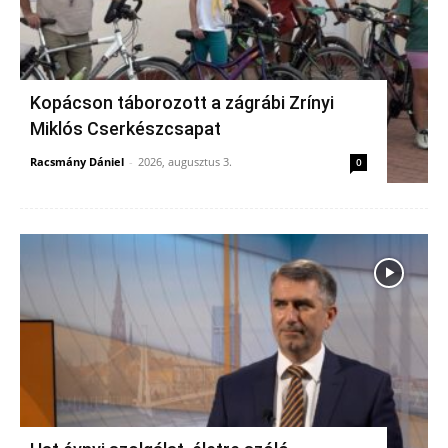
Kopácson táborozott a zágrábi Zrínyi
Miklós Cserkészcsapat
Racsmány Dániel
-
2026, augusztus 3.
0