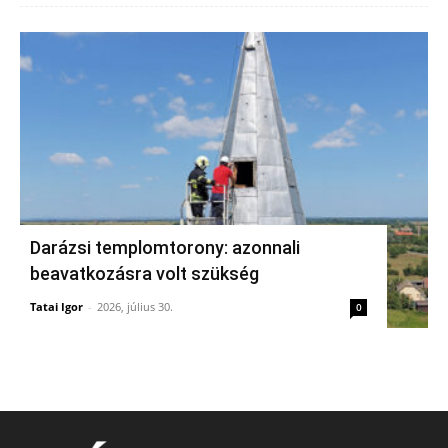
Darázsi templomtorony: azonnali
beavatkozásra volt szükség
Tatai Igor
-
2026, július 30.
0