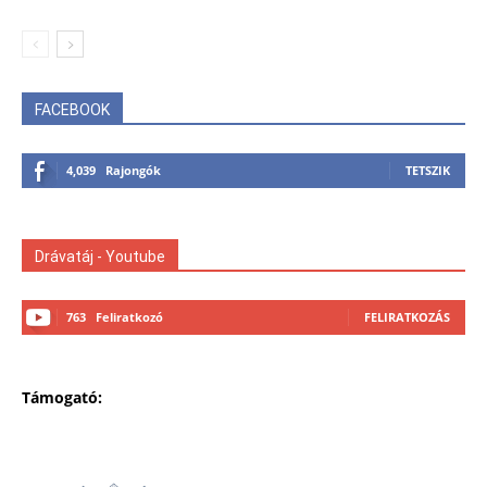
FACEBOOK
4,039
Rajongók
TETSZIK
Drávatáj - Youtube
763
Feliratkozó
FELIRATKOZÁS
Támogató: