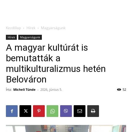
Kezdőlap
Hírek
Magyarságunk
Hírek
Magyarságunk
A magyar kultúrát is
bemutatták a
multikulturalizmus hetén
Belováron
Írta:
Micheli Tünde
-
2026, június 5.
52